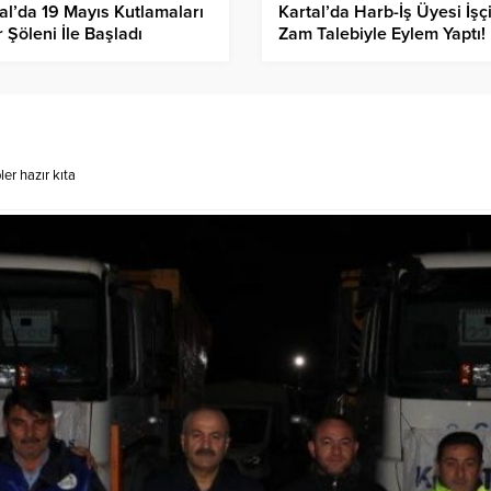
al’da 19 Mayıs Kutlamaları
Kartal’da Harb-İş Üyesi İşçi
 Şöleni İle Başladı
Zam Talebiyle Eylem Yaptı!
a
er hazır kıta