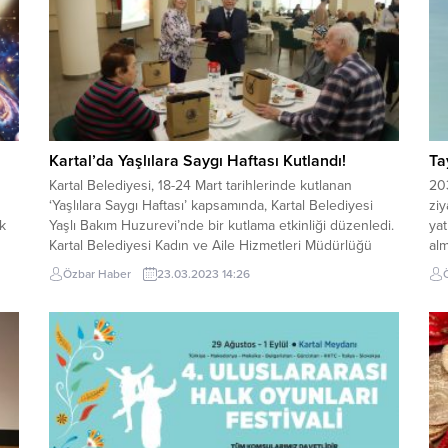
Kartal’da Yaşlılara Saygı Haftası Kutlandı!
Ta
Kartal Belediyesi, 18-24 Mart tarihlerinde kutlanan
203
‘Yaşlılara Saygı Haftası’ kapsamında, Kartal Belediyesi
ziy
k
Yaşlı Bakım Huzurevi’nde bir kutlama etkinliği düzenledi.
yat
Kartal Belediyesi Kadın ve Aile Hizmetleri Müdürlüğü
alm
tarafından yapılan etkinlikte huzurevi sakinleri bir araya
ağı
Özbar Haber
23.03.2023 14:26
gelerek keyifli bir gün geçirdi. İstanbul Büyükşehir
gör
Belediyesi tarafından işletilen huzurevindeki etkinliğe;
ziy
Kartal Belediyesi Başkan Yardımcısı İmam...