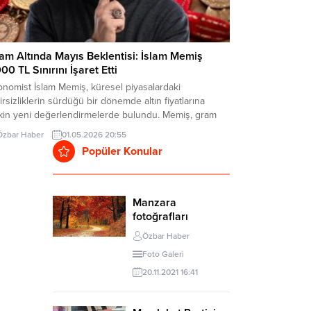
am Altında Mayıs Beklentisi: İslam Memiş
000 TL Sınırını İşaret Etti
onomist İslam Memiş, küresel piyasalardaki
irsizliklerin sürdüğü bir dönemde altın fiyatlarına
işkin yeni değerlendirmelerde bulundu. Memiş, gram
ının Mayıs ayı içerisinde 7.000 TL seviyesini
Özbar Haber
01.05.2026 20:55
bileceğini öngörürken, yıl sonu için 10.000 TL
Popüler Konular
efinin geçerliliğini koruduğunu ifade etti. Küresel
yasalarda Temkinli Görünüm Memiş, ABD ve Japonya
kez bankalarının faizleri sabit tutma kararlarına...
Manzara
fotoğrafları
Özbar Haber
Foto Galeri
20.11.2021 16:41