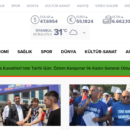
LIK
SPOR
DÜNYA
KÜLTÜR-SANAT
ASAYİŞ
VİDEO GALERİ
Dİ
DOLAR
EURO
ALTIN
47,6954
55,1824
6.662,1
31
°C
İSTANBUL
AZ BULUTLU
NOMİ
SAĞLIK
SPOR
DÜNYA
KÜLTÜR-SANAT
A
 Kuvvetleri’nde Tarihi Gün: Özlem Karapınar İlk Kadın General Oldu