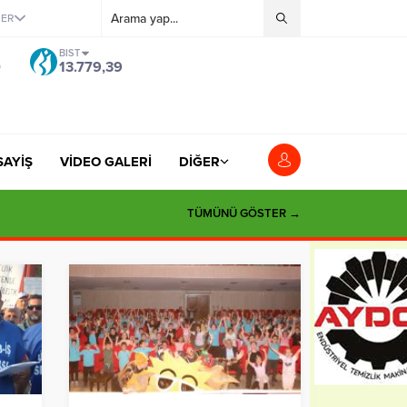
ĞER
BIST
0
13.779,39
SAYİŞ
VİDEO GALERİ
DİĞER
TÜMÜNÜ GÖSTER →