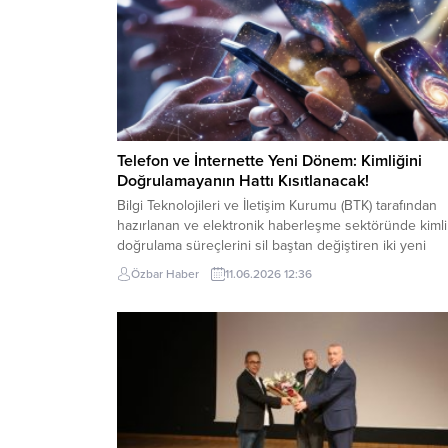
Telefon ve İnternette Yeni Dönem: Kimliğini
Doğrulamayanın Hattı Kısıtlanacak!
Bilgi Teknolojileri ve İletişim Kurumu (BTK) tarafından
hazırlanan ve elektronik haberleşme sektöründe kimli
doğrulama süreçlerini sil baştan değiştiren iki yeni
yönetmelik Resmi Gazete’de yayımlanarak resmiyet
Özbar Haber
11.06.2026 12:36
kazandı. 25 Haziran 2026 tarihinde yürürlüğe girecek
olan bu düzenlemelerle, telefon ve internet
aboneliklerinde artan sahtecilik vakalarının önüne
geçilmesi ve kayıt dışı kullanımın tamamen
engellenmesi...