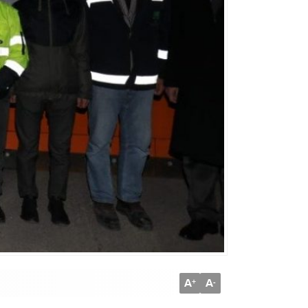
A
A
+
-