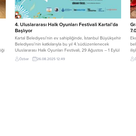
4. Uluslararası Halk Oyunları Festivali Kartal’da
Gr
Başlıyor
7.
Kartal Belediyesi’nin ev sahipliğinde, İstanbul Büyükşehir
Ek
Belediyesi’nin katkılarıyla bu yıl 4.’südüzenlenecek
bel
iği
Uluslararası Halk Oyunları Festivali, 29 Ağustos – 1 Eylül
il
tarihleri arasında KartalMeydanı’nda
alt
Özbar
26.08.2025 12:49
gerçekleşecek.Türkiye’nin yanı sıra; Makedonya,
aşa
Meksika, Bulgaristan, Gürcistan, Kuzey Kıbrıs Türk
hed
ilm
Cumhuriyeti, İtalyave Slovakya’dan gelen halk dansı
Pi
ekiplerinin sahne alacağı festival, dört gün boyunca
mer
Kartallılaraunutulmaz bir kültür şöleni...