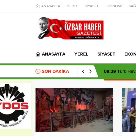
aohbet
ANASAYFA
YEREL
SİYASET
EKONOMİ
SAĞ
islami
chat
omegla
türk
sohbet
cinsel
sohbet
dini
chat
ANASAYFA
YEREL
SİYASET
EKO
SON DAKİKA
09:29
Türk Hava