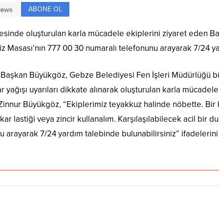
ABONE OL
sinde oluşturulan karla mücadele ekiplerini ziyaret eden Ba
riz Masası’nın 777 00 30 numaralı telefonunu arayarak 7/24 ya
a. Başkan Büyükgöz, Gebze Belediyesi Fen İşleri Müdürlüğü 
 kar yağışı uyarıları dikkate alınarak oluşturulan karla mücadel
innur Büyükgöz, “Ekiplerimiz teyakkuz halinde nöbette. Bir k
kar lastiği veya zincir kullanalım. Karşılaşılabilecek acil b
 arayarak 7/24 yardım talebinde bulunabilirsiniz” ifadelerini 