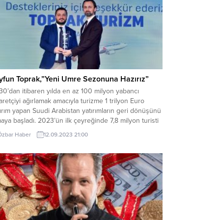
yfun Toprak,”Yeni Umre Sezonuna Hazırız”
0’dan itibaren yılda en az 100 milyon yabancı
aretçiyi ağırlamak amacıyla turizme 1 trilyon Euro
ırım yapan Suudi Arabistan yatırımların geri dönüşünü
aya başladı. 2023’ün ilk çeyreğinde 7,8 milyon turisti
rlayan Suudi Arabistan, 2022 yılının aynı dönemine
Özbar Haber
12.09.2023 21:00
e %218 artışla tarihi bir başarı elde etti. Umre
aretçileri için yeni seyahat...