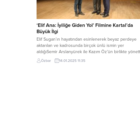
‘Elif Ana: İyiliğe Giden Yol’ Filmine Kartal’da
Büyük İlgi
Elif Sugan’ın hayatından esinlenerek beyaz perdeye
aktarılan ve kadrosunda birçok ünlü ismin yer
aldığıSemir Arslanyürek ile Kazım Öz’ün birlikte yönett
‘Elif Ana: İyiliğe Giden Yol’ adlı filmin gösterimiKartal’da
Özbar
14.01.2025 11:35
gerçekleştirildi. Aliye Uzunatağan, Hülya Diken,
Necmettin Çobanoğlu, Mert Kayacık, TalhaTosun, Ali
Sürmeli, Turgay Tanülkü ve Cezmi Baskın’ın rol aldığı f
izleyenler tarafından...