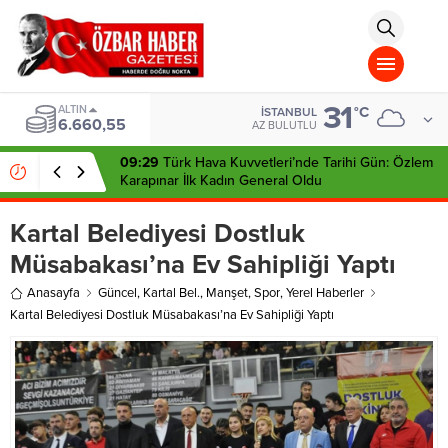
aohbet
islami
chat
omegla
türk
sohbet
31
cinsel
ALTIN
°C
İSTANBUL
6.660,55
sohbet
AZ BULUTLU
dini
chat
09:29
Türk Hava Kuvvetleri’nde Tarihi Gün: Özlem
Karapınar İlk Kadın General Oldu
Kartal Belediyesi Dostluk
Müsabakası’na Ev Sahipliği Yaptı
Anasayfa
Güncel
,
Kartal Bel.
,
Manşet
,
Spor
,
Yerel Haberler
Kartal Belediyesi Dostluk Müsabakası’na Ev Sahipliği Yaptı