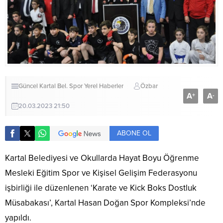
Güncel
Kartal Bel.
Spor
Yerel Haberler
Özbar
A
A
+
-
20.03.2023 21:50
ABONE OL
Kartal Belediyesi ve Okullarda Hayat Boyu Öğrenme
Mesleki Eğitim Spor ve Kişisel Gelişim Federasyonu
işbirliği ile düzenlenen ‘Karate ve Kick Boks Dostluk
Müsabakası’, Kartal Hasan Doğan Spor Kompleksi’nde
yapıldı.