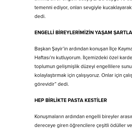
temenni ediyor, onları sevgiyle kucaklayarak
dedi.
ENGELLİ BİREYLERİMİZİN YAŞAM ŞARTL
Başkan Şayir’in ardından konuşan İlçe Kaymak
Haftası’nı kutluyorum. İlçemizdeki özel kar
toplumun gelişmişlik düzeyi engellilere sunul
kolaylaştırmak için çalışıyoruz. Onlar için ç
görevidir” dedi.
HEP BİRLİKTE PASTA KESTİLER
Konuşmaların ardından engelli bireyler arasın
dereceye giren öğrencilere çeşitli ödüller veri