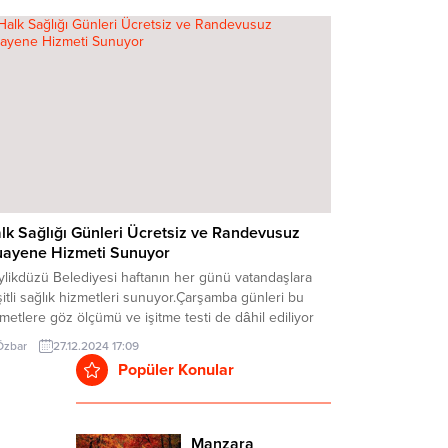
iğinde anlatım yapıldı, ardından da uygulamalı bir
bikat gerçekleştirildi. Eğitimde çocuklara yangın
nda ve sonrasında neler yapmaları gerektiği anlatıldı.
ılan...
lk Sağlığı Günleri Ücretsiz ve Randevusuz
ayene Hizmeti Sunuyor
ylikdüzü Belediyesi haftanın her günü vatandaşlara
itli sağlık hizmetleri sunuyor.Çarşamba günleri bu
metlere göz ölçümü ve işitme testi de dâhil ediliyor
randevuşartı da aranmıyor. Beylikdüzü Belediyesi
Özbar
27.12.2024 17:09
lık İşleri Müdürlüğü, sosyal belediyecilik anlayışıyla
Popüler Konular
üttüğü ücretsiz sağlıkhizmetlerini sürdürüyor.
ürlüğe başvuran randevulu hastalar, belirlenen tarih
saatte muayeneleriniolurken; yaşlı ve engelli
metleri,...
Manzara