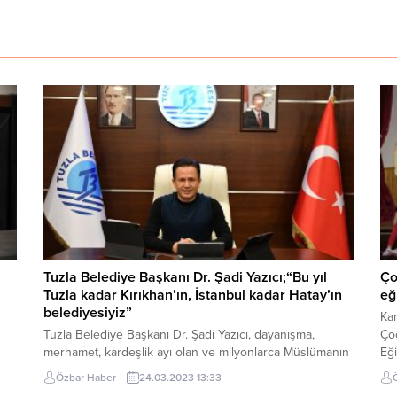
Tuzla Belediye Başkanı Dr. Şadi Yazıcı;“Bu yıl
Ço
Tuzla kadar Kırıkhan’ın, İstanbul kadar Hatay’ın
eğ
belediyesiyiz”
Kar
Tuzla Belediye Başkanı Dr. Şadi Yazıcı, dayanışma,
Ço
merhamet, kardeşlik ayı olan ve milyonlarca Müslümanın
Eği
büyük bir heyecanla beklediği 11 ayın sultanı Ramazan
çoc
Özbar Haber
24.03.2023 13:33
di.
ayının başlaması nedeniyle tüm Müslüman aleminin bu
bil