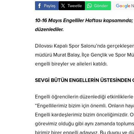
Paylaş
Tweetle
Gönder
10-16 Mayıs Engelliler Haftası kapsamında;
düzenlediler.
Dilovası Kapalı Spor Salonu’nda gerçekleşen 
müdürü Murat Balay, İlçe Gençlik ve Spor Mü
engelli bireyler ve aileleri katıldı.
SEVGİ BÜTÜN ENGELLERİN ÜSTESİNDEN 
Engelli öğrencilerin düzenlediği etkinlikler
“Engellilerimiz bizim için önemli. Onların ha
Engelli kardeşlerimiz bizim önceliğimizdir. 
görevimiz olduğu gibi aynı zamanda toplumsa
birimiz birer engelli adayıyız. Bu duygu ve d