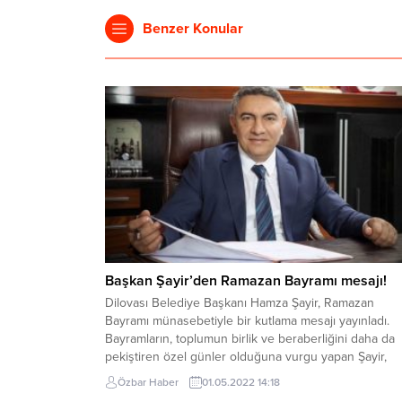
Benzer Konular
Başkan Şayir’den Ramazan Bayramı mesajı!
Dilovası Belediye Başkanı Hamza Şayir, Ramazan
Bayramı münasebetiyle bir kutlama mesajı yayınladı.
Bayramların, toplumun birlik ve beraberliğini daha da
pekiştiren özel günler olduğuna vurgu yapan Şayir,
“Mübarek Ramazan Bayramı’nın anlamına uygun bir
Özbar Haber
01.05.2022 14:18
şekilde hoşgörü içerisinde geçirilmesini diliyorum” de