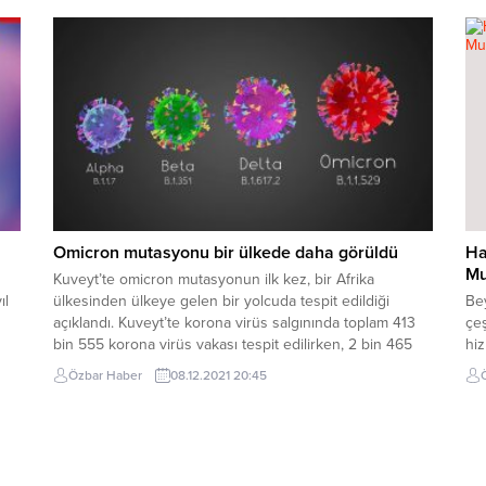
et
özel ayını kutladı. Mesajında Kahramanmaraş ve Hatay
eşl
depremleriyle sarsıldıklarını ifade eden Başkan Yazıcı,
tat
“Kardeşlerimiz için tek yürek olduğumuz, canımızla,
anı
malımızla, kanımızla...
Yap
Omicron mutasyonu bir ülkede daha görüldü
Ha
Mu
Kuveyt’te omicron mutasyonun ilk kez, bir Afrika
ıl
ülkesinden ülkeye gelen bir yolcuda tespit edildiği
Be
açıklandı. Kuveyt’te korona virüs salgınında toplam 413
çeş
bin 555 korona virüs vakası tespit edilirken, 2 bin 465
hiz
nan
kişi hayatını kaybetti. Yaklaşık 4 milyon 300 bin nüfuslu
ve 
Özbar Haber
08.12.2021 20:45
tal
ülkede korona virüse karşı iki doz aşı yaptıranların oranı
Sağ
ise...
yür
Müd
ve 
hiz