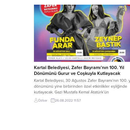
Başkan Şayir mesajında şu ifadelere yer verdi; “Rahm
ve mağfiret ayı olan bir Ramazan-ı...
Kartal Belediyesi, Zafer Bayramı’nın 100. Yıl
Dönümünü Gurur ve Coşkuyla Kutlayacak
Kartal Belediyesi, 30 Ağustos Zafer Bayramı’nın 100. y
dönümünü yine birbirinden özel etkinlikler eşliğinde
kutlayacak. Gazi Mustafa Kemal Atatürk’ün
başkumandanlığında Türk askerinin zaferiyle sonuçla
Özbar
26.08.2022 11:57
Büyük Taarruz’un 100. yıl dönümü; Fener Alayı ve Kar
Meydanı’nda düzenlenecek konserler ile adeta bir
şölene dönüşecek. 30 Ağustos 1922’de
Dumlupınar’da Büyük Taarruz’un zaferle
sonuçlanmasının gurur ve coşkusu...