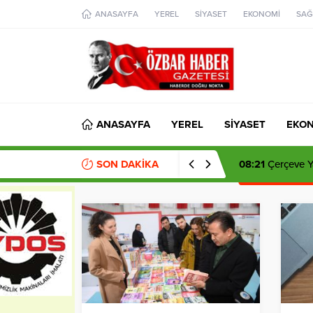
aohbet
ANASAYFA
YEREL
SİYASET
EKONOMİ
SAĞ
islami
chat
omegla
türk
sohbet
cinsel
sohbet
dini
chat
ANASAYFA
YEREL
SİYASET
EKO
SON DAKİKA
08:21
Çerçeve Ya