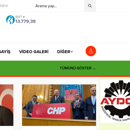
ĞER
BIST
13.779,39
SAYİŞ
VİDEO GALERİ
DİĞER
TÜMÜNÜ GÖSTER →