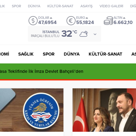
LIK
SPOR
DÜNYA
KÜLTÜR-SANAT
ASAYİŞ
VİDEO GALERİ
Dİ
DOLAR
EURO
ALTIN
47,6954
55,1824
6.662,10
32
°C
İSTANBUL
PARÇALI BULUTLU
NOMİ
SAĞLIK
SPOR
DÜNYA
KÜLTÜR-SANAT
A
sa Teklifinde İlk İmza Devlet Bahçeli’den