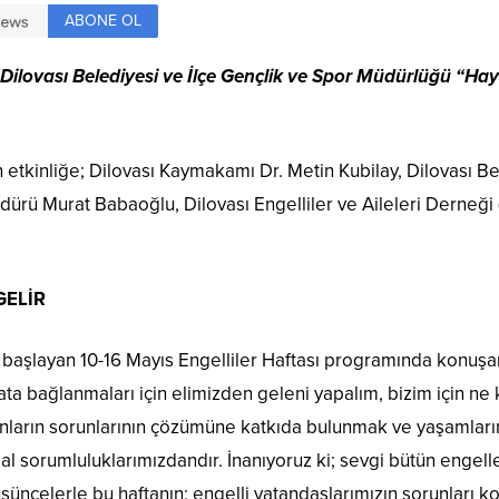
ABONE OL
 Dilovası Belediyesi ve İlçe Gençlik ve Spor Müdürlüğü “Ha
etkinliğe; Dilovası Kaymakamı Dr. Metin Kubilay, Dilovası Bel
dürü Murat Babaoğlu, Dilovası Engelliler ve Aileleri Derneğ
GELİR
le başlayan 10-16 Mayıs Engelliler Haftası programında konuş
yata bağlanmaları için elimizden geleni yapalım, bizim için ne
Onların sorunlarının çözümüne katkıda bulunmak ve yaşamlarını
l sorumluluklarımızdandır. İnanıyoruz ki; sevgi bütün engell
üşüncelerle bu haftanın; engelli vatandaşlarımızın sorunları k