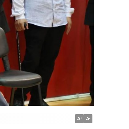
A
A
+
-