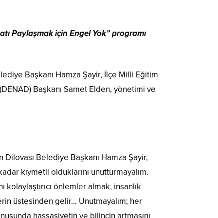
yatı Paylaşmak için Engel Yok” programı
ediye Başkanı Hamza Şayir, İlçe Milli Eğitim
i (DENAD) Başkanı Samet Elden, yönetimi ve
an Dilovası Belediye Başkanı Hamza Şayir,
 kadar kıymetli olduklarını unutturmayalım.
 kolaylaştırıcı önlemler almak, insanlık
erin üstesinden gelir… Unutmayalım; her
onusunda hassasiyetin ve bilincin artmasını