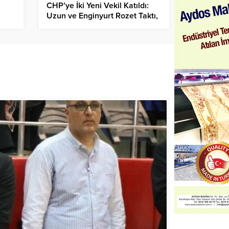
CHP’ye İki Yeni Vekil Katıldı:
Uzun ve Enginyurt Rozet Taktı,
Sandalye Sayısı 133’e Çıktı