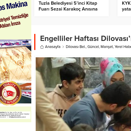
Tuzla Belediyesi 5’inci Kitap
KYK
Fuarı Sezai Karakoç Anısına
yat
Başladı
Engelliler Haftası Dilovası
Anasayfa
Dilovası Bel.
,
Güncel
,
Manşet
,
Yerel Habe