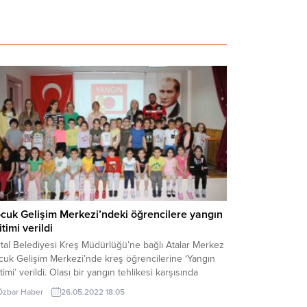
cuk Gelişim Merkezi’ndeki öğrencilere yangın
itimi verildi
tal Belediyesi Kreş Müdürlüğü’ne bağlı Atalar Merkez
cuk Gelişim Merkezi’nde kreş öğrencilerine ‘Yangın
timi’ verildi. Olası bir yangın tehlikesi karşısında
ukların, öğretmenlerin ve personelin
Özbar Haber
26.05.2022 18:05
inçlendirilmesi için yapılan eğitimde önce barkovizyon