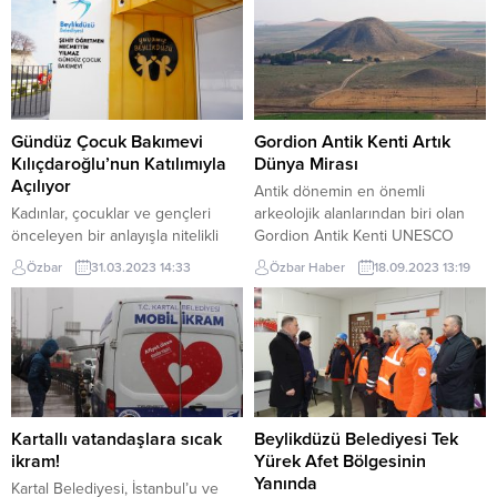
Gündüz Çocuk Bakımevi
Gordion Antik Kenti Artık
Kılıçdaroğlu’nun Katılımıyla
Dünya Mirası
Açılıyor
Antik dönemin en önemli
Kadınlar, çocuklar ve gençleri
arkeolojik alanlarından biri olan
önceleyen bir anlayışla nitelikli
Gordion Antik Kenti UNESCO
alanlar oluşturmaya devam eden
tarafından “Dünya Mirası” ilan
Özbar
31.03.2023 14:33
Özbar Haber
18.09.2023 13:19
Beylikdüzü Belediyesi, “Her
edildi. Suudi Arabistan’ın başkenti
mahalleye bir kreş” hedefini hızla
Riyad’da gerçekleştirilen 45.
gerçekleştiriyor. Belediye
UNESCO Dünya Miras Komitesi
tarafından ilçeye kazandırılan 2
toplantısında bugün alınan kararla
gündüz çocuk bakımevinin
Gordion artık bir dünya mirası
ardından Gürpınar Mahallesi’nde
olarak korunacak. Kültür ve
Yuvamız Beylikdüzü Şehit
Turizm Bakanı Mehmet Nuri
Öğretmen Necmettin Yılmaz
Ersoy’un sosyal medya
Kartallı vatandaşlara sıcak
Beylikdüzü Belediyesi Tek
Gündüz Çocuk Bakımevi, Selvi
hesaplarından duyurduğu bu...
ikram!
Yürek Afet Bölgesinin
Kılıçdaroğlu’nun katılımıyla açılıyor.
Yanında
Kartal Belediyesi, İstanbul’u ve