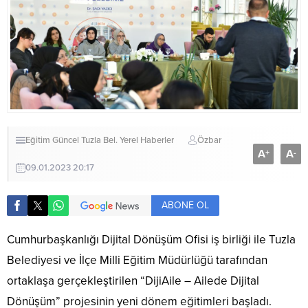
Eğitim
Güncel
Tuzla Bel.
Yerel Haberler
Özbar
A
A
+
-
09.01.2023 20:17
ABONE OL
Cumhurbaşkanlığı Dijital Dönüşüm Ofisi iş birliği ile Tuzla
Belediyesi ve İlçe Milli Eğitim Müdürlüğü tarafından
ortaklaşa gerçekleştirilen “DijiAile – Ailede Dijital
Dönüşüm” projesinin yeni dönem eğitimleri başladı.