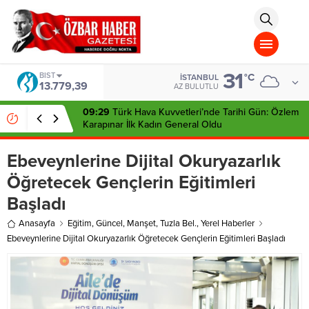
aohbet
islami
chat
omegla
türk
sohbet
31
cinsel
BIST
°C
İSTANBUL
13.779,39
sohbet
AZ BULUTLU
dini
chat
09:29
Türk Hava Kuvvetleri’nde Tarihi Gün: Özlem
Karapınar İlk Kadın General Oldu
Ebeveynlerine Dijital Okuryazarlık
Öğretecek Gençlerin Eğitimleri
Başladı
Anasayfa
Eğitim
,
Güncel
,
Manşet
,
Tuzla Bel.
,
Yerel Haberler
Ebeveynlerine Dijital Okuryazarlık Öğretecek Gençlerin Eğitimleri Başladı