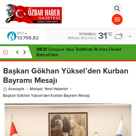
aohbet
islami
chat
omegla
türk
sohbet
31
cinsel
BIST
°C
İSTANBUL
13.798,82
sohbet
PARÇALI BULUTLU
dini
chat
08:21
Çerçeve Yasa Teklifinde İlk İmza Devlet
Bahçeli’den
Başkan Gökhan Yüksel’den Kurban
Bayramı Mesajı
Anasayfa
Manşet
,
Yerel Haberler
Başkan Gökhan Yüksel’den Kurban Bayramı Mesajı