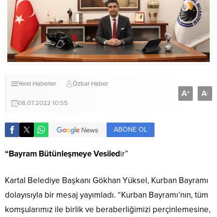
Yerel Haberler
Özbar Haber
A
A
+
-
08.07.2022 10:55
ABONE OL
“Bayram Bütünleşmeye Vesiled
ir”
Kartal Belediye Başkanı Gökhan Yüksel, Kurban Bayramı
dolayısıyla bir mesaj yayımladı. “Kurban Bayramı’nın, tüm
komşularımız ile birlik ve beraberliğimizi perçinlemesine,