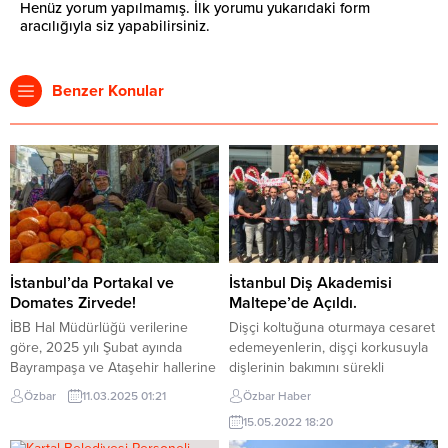
Henüz yorum yapılmamış. İlk yorumu yukarıdaki form
aracılığıyla siz yapabilirsiniz.
Benzer Konular
İstanbul’da Portakal ve
İstanbul Diş Akademisi
Domates Zirvede!
Maltepe’de Açıldı.
İBB Hal Müdürlüğü verilerine
Dişçi koltuğuna oturmaya cesaret
göre, 2025 yılı Şubat ayında
edemeyenlerin, dişçi korkusuyla
Bayrampaşa ve Ataşehir hallerine
dişlerinin bakımını sürekli
177 bin ton yaş meyve ve sebze
erteleyenlerin artık bahaneleri
Özbar
11.03.2025 01:21
Özbar Haber
girişi yapıldı. İstanbul’da en çok
kalmadı. Maltepe Zümrütevler’de
15.05.2022 18:20
tüketilen meyve portakal olurken
hizmete giren İstanbul Diş
sebze kategorisinde ise domates
Akademisi tam teşekküllü