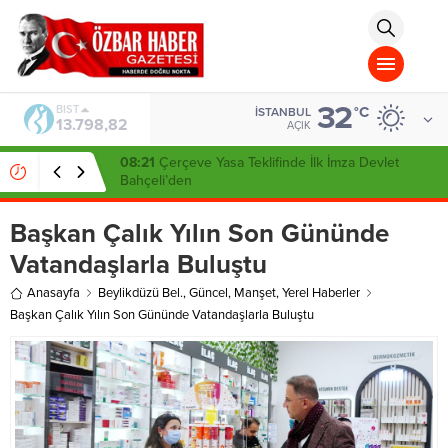
aohbet
islami
chat
omegla
türk
sohbet
32
cinsel
DOLAR
°C
İSTANBUL
47,5939
sohbet
AÇIK
dini
chat
14:35
Şadi Yazıcı’dan Tuzla’daki İmar İddialarına Sert
Yanıt: “Tutarsızlıklar Manzumesi”
Başkan Çalık Yılın Son Gününde
Vatandaşlarla Buluştu
Anasayfa
Beylikdüzü Bel.
,
Güncel
,
Manşet
,
Yerel Haberler
Başkan Çalık Yılın Son Gününde Vatandaşlarla Buluştu