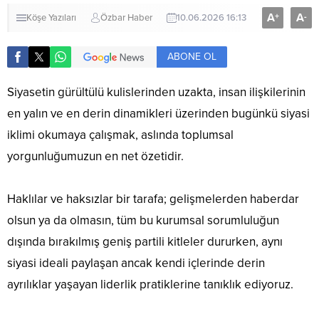
A
A
+
-
Köşe Yazıları
Özbar Haber
10.06.2026 16:13
ABONE OL
Siyasetin gürültülü kulislerinden uzakta, insan ilişkilerinin
en yalın ve en derin dinamikleri üzerinden bugünkü siyasi
iklimi okumaya çalışmak, aslında toplumsal
yorgunluğumuzun en net özetidir.
Haklılar ve haksızlar bir tarafa; gelişmelerden haberdar
olsun ya da olmasın, tüm bu kurumsal sorumluluğun
dışında bırakılmış geniş partili kitleler dururken, aynı
siyasi ideali paylaşan ancak kendi içlerinde derin
ayrılıklar yaşayan liderlik pratiklerine tanıklık ediyoruz.