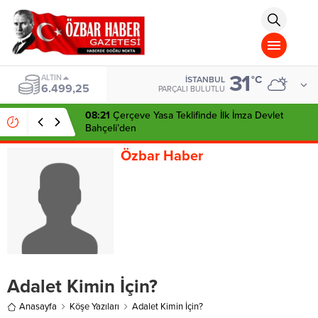
aohbet
islami
chat
omegla
türk
sohbet
31
cinsel
BIST
°C
İSTANBUL
13.798,82
sohbet
PARÇALI BULUTLU
dini
chat
08:21
Çerçeve Yasa Teklifinde İlk İmza Devlet
Bahçeli’den
Özbar Haber
Adalet Kimin İçin?
Anasayfa
Köşe Yazıları
Adalet Kimin İçin?