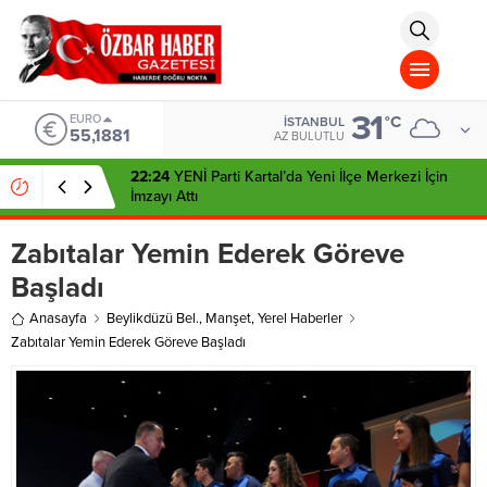
aohbet
islami
chat
omegla
türk
sohbet
31
cinsel
EURO
°C
İSTANBUL
55,1881
sohbet
AZ BULUTLU
dini
chat
22:24
YENİ Parti Kartal’da Yeni İlçe Merkezi İçin
İmzayı Attı
Zabıtalar Yemin Ederek Göreve
Başladı
Anasayfa
Beylikdüzü Bel.
,
Manşet
,
Yerel Haberler
Zabıtalar Yemin Ederek Göreve Başladı