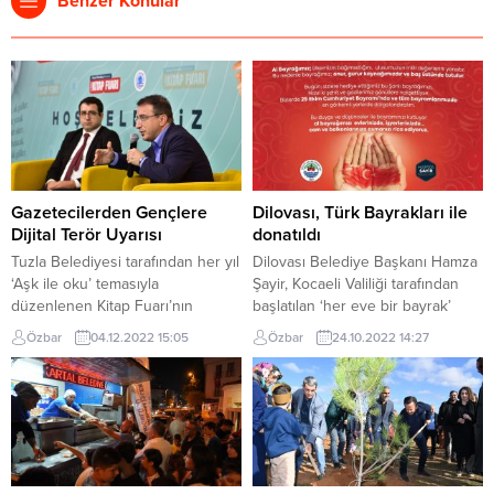
Benzer Konular
Gazetecilerden Gençlere
Dilovası, Türk Bayrakları ile
Dijital Terör Uyarısı
donatıldı
Tuzla Belediyesi tarafından her yıl
Dilovası Belediye Başkanı Hamza
‘Aşk ile oku’ temasıyla
Şayir, Kocaeli Valiliği tarafından
düzenlenen Kitap Fuarı’nın
başlatılan ‘her eve bir bayrak’
5’incisi şair, yazar ve fikir insanı
kampanyası kapsamında örnek bir
Özbar
04.12.2022 15:05
Özbar
24.10.2022 14:27
Sezai Karakoç anısına başladı.
çalışmaya imza attı.Kocaeli Valiliği
Kitap fuarı kapsamında alanında
tarafından Cumhuriyetin 99. Yılı
uzman kişiler, sevenleri ile söyleşi
ve 29 Ekim Cumhuriyet Bayramı
programlarında bir araya
etkinlikleri kapsamında Kocaeli’de
geliyorlar. Bu kapsamda Gazeteci
ki tüm ev ve işyerlerinin
Ferhat Ünlü ve Abdurrahman
bayraklarla donatılıyor.Kampanya
Şimşek okurları ve sevenleri ile
İle ilgili örnek adım atan Dilovası