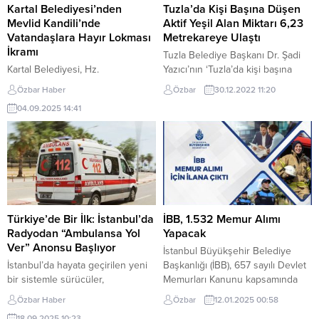
buluştu. Ferhat Ünlü...
Belediye Başkanı Hamza Şayir,...
Kartal Belediyesi’nden
Tuzla’da Kişi Başına Düşen
Mevlid Kandili’nde
Aktif Yeşil Alan Miktarı 6,23
Vatandaşlara Hayır Lokması
Metrekareye Ulaştı
İkramı
Tuzla Belediye Başkanı Dr. Şadi
Kartal Belediyesi, Hz.
Yazıcı’nın ‘Tuzla’da kişi başına
Muhammed’in dünyaya gelişinin
düşen yeşil alan miktarının
Özbar Haber
Özbar
30.12.2022 11:20
yıl dönümü olan Mevlid Kandili
Avrupa standartlarına çıkması’
04.09.2025 14:41
dolayısıyla ilçedeki cami önlerinde
vizyonu çerçevesinde 2022
vatandaşlara hayır lokması
yılında Tuzla’nın aktif yeşil alan
ikramında bulundu. Kartal
miktarı bir milyon 671 bin 221
Belediye Başkanı Gökhan Yüksel,
metrekareden bir milyon 772 bin
Mevlid Kandili vesilesiyle birlik ve
93 metrekareye artırıldı. Böylece
beraberlik mesajı vererek,
Tuzla’da kişi başına düşen aktif
vatandaşların kandilini kutladı.
yeşil alan miktarı 6,23
Hayır lokması dağıtımı, Çavuşoğlu,
metrekareye yükseldi....
Türkiye’de Bir İlk: İstanbul’da
İBB, 1.532 Memur Alımı
Soğanlık ve Cevizli Merkez
Radyodan “Ambulansa Yol
Yapacak
Camileri önünde gerçekleştirildi.
Ver” Anonsu Başlıyor
İstanbul Büyükşehir Belediye
Lokmalar, mobil ikram...
İstanbul’da hayata geçirilen yeni
Başkanlığı (İBB), 657 sayılı Devlet
bir sistemle sürücüler,
Memurları Kanunu kapsamında
ambulansların geçişi sırasında
istihdam edilmek üzere toplamda
Özbar Haber
Özbar
12.01.2025 00:58
araç radyolarından “Lütfen
1.532 memur alımı
18.09.2025 10:23