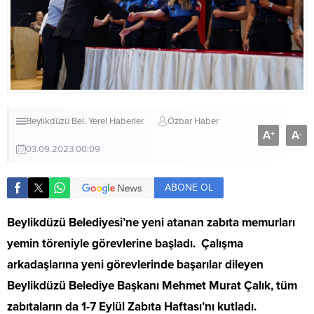
Beylikdüzü Bel.
Yerel Haberler
Özbar Haber
A
A
+
-
03.09.2023 00:09
ABONE OL
Beylikdüzü Belediyesi’ne yeni atanan zabıta memurları
yemin töreniyle görevlerine başladı. Çalışma
arkadaşlarına yeni görevlerinde başarılar dileyen
Beylikdüzü Belediye Başkanı Mehmet Murat Çalık, tüm
zabıtaların da 1-7 Eylül Zabıta Haftası’nı kutladı.