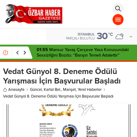
aohbet
islami
chat
omegla
türk
sohbet
30
cinsel
BIST
°C
İSTANBUL
13.779,39
sohbet
PARÇALI BULUTLU
dini
chat
01:55
Mansur Yavaş Çerçeve Yasa Konusundaki
Sessizliğini Bozdu: “Barışın Temeli Adalettir”
Vedat Günyol 8. Deneme Ödülü
Yarışması İçin Başvurular Başladı
Anasayfa
Güncel
,
Kartal Bel.
,
Manşet
,
Yerel Haberler
Vedat Günyol 8. Deneme Ödülü Yarışması İçin Başvurular Başladı