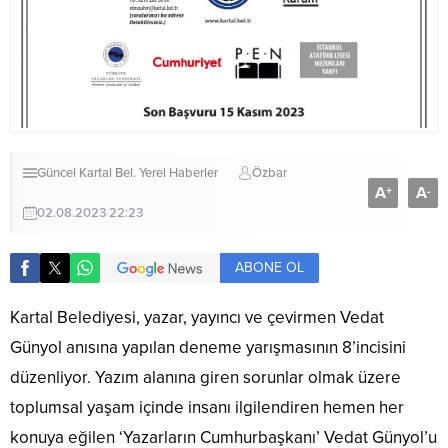
Güncel
Kartal Bel.
Yerel Haberler
Özbar
A
A
+
-
02.08.2023 22:23
ABONE OL
Kartal Belediyesi, yazar, yayıncı ve çevirmen Vedat
Günyol anısına yapılan deneme yarışmasının 8’incisini
düzenliyor. Yazım alanına giren sorunlar olmak üzere
toplumsal yaşam içinde insanı ilgilendiren hemen her
konuya eğilen ‘Yazarların Cumhurbaşkanı’ Vedat Günyol’u