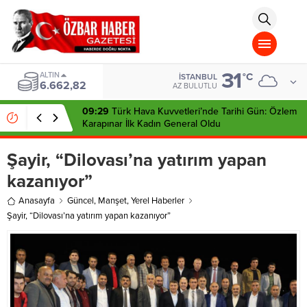
aohbet
islami
chat
omegla
türk
sohbet
31
cinsel
ALTIN
°C
İSTANBUL
6.662,82
sohbet
AZ BULUTLU
dini
chat
09:29
Türk Hava Kuvvetleri’nde Tarihi Gün: Özlem
Karapınar İlk Kadın General Oldu
Şayir, “Dilovası’na yatırım yapan
kazanıyor”
Anasayfa
Güncel
,
Manşet
,
Yerel Haberler
Şayir, “Dilovası’na yatırım yapan kazanıyor”