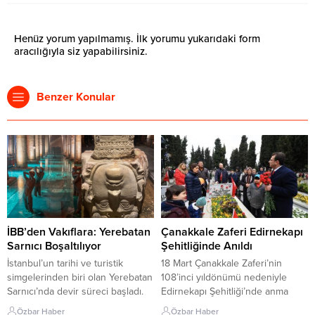
Henüz yorum yapılmamış. İlk yorumu yukarıdaki form
aracılığıyla siz yapabilirsiniz.
Benzer Konular
İBB’den Vakıflara: Yerebatan
Çanakkale Zaferi Edirnekapı
Sarnıcı Boşaltılıyor
Şehitliğinde Anıldı
İstanbul’un tarihi ve turistik
18 Mart Çanakkale Zaferi’nin
simgelerinden biri olan Yerebatan
108’inci yıldönümü nedeniyle
Sarnıcı’nda devir süreci başladı.
Edirnekapı Şehitliği’nde anma
İstanbul Büyükşehir Belediyesi
töreni düzenlendi. Yağmur altında
Özbar Haber
Özbar Haber