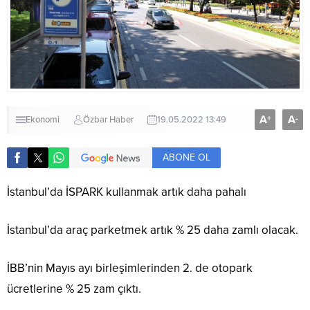
A
A
+
-
Ekonomi
Özbar Haber
19.05.2022 13:49
ABONE OL
İstanbul’da İSPARK kullanmak artık daha pahalı
İstanbul’da araç parketmek artık % 25 daha zamlı olacak.
İBB’nin Mayıs ayı birleşimlerinden 2. de otopark
ücretlerine % 25 zam çıktı.