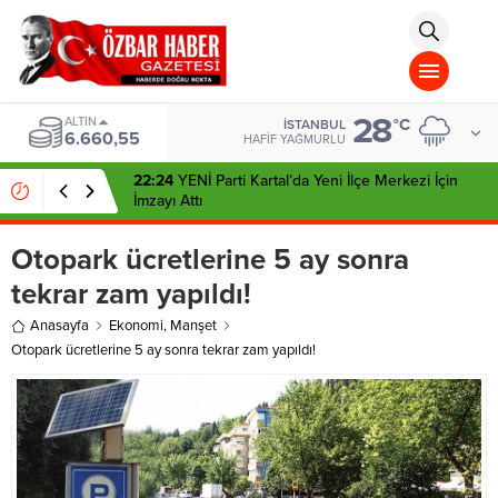
aohbet
islami
chat
omegla
türk
sohbet
28
cinsel
ALTIN
°C
İSTANBUL
6.660,55
sohbet
HAFIF YAĞMURLU
dini
chat
22:24
YENİ Parti Kartal’da Yeni İlçe Merkezi İçin
İmzayı Attı
Otopark ücretlerine 5 ay sonra
tekrar zam yapıldı!
Anasayfa
Ekonomi
,
Manşet
Otopark ücretlerine 5 ay sonra tekrar zam yapıldı!