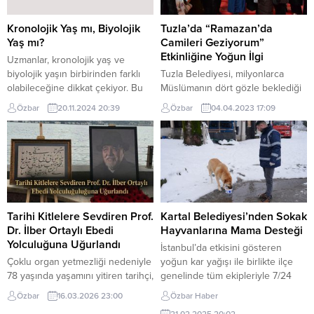
Kronolojik Yaş mı, Biyolojik
Tuzla’da “Ramazan’da
Yaş mı?
Camileri Geziyorum”
Etkinliğine Yoğun İlgi
Uzmanlar, kronolojik yaş ve
biyolojik yaşın birbirinden farklı
Tuzla Belediyesi, milyonlarca
olabileceğine dikkat çekiyor. Bu
Müslümanın dört gözle beklediği
yaşların belirlenmesinde ise
11 ayın sultanı Ramazan ayına özel
Özbar
20.11.2024 20:39
Özbar
04.04.2023 17:09
sağlıklı yaşam biçimi ve
‘Ramazan’da camileri geziyorum’
alışkanlıkları büyük önem
etkinliği düzenledi. Tuzla Belediye
taşıyor.Yaş almak, insanın
Başkanı Dr. Şadi Yazıcı’nın
kaçınılmaz gerçekliklerinden biri.
öncülüğünde her Ramazan
Takvimde ilerleyen yıllar teknik
ayında düzenlenen etkinlik
olarak yaş almanın göstergesi
kapsamında, Tuzlalı vatandaşlar
olsa da beden ve zihin yaşı her
Süleymaniye Cami’sini gezerek,
zaman bu sayılara paralel
rehber eşliğinde caminin tarihini
Tarihi Kitlelere Sevdiren Prof.
Kartal Belediyesi’nden Sokak
ilerlemiyor. Bu noktada...
de öğrenme fırsatı yakaladılar.
Dr. İlber Ortaylı Ebedi
Hayvanlarına Mama Desteği
Kontenjanlı sınırlı etkinliğe Tuzlalı
Yolculuğuna Uğurlandı
İstanbul’da etkisini gösteren
vatandaşlar yoğun...
Çoklu organ yetmezliği nedeniyle
yoğun kar yağışı ile birlikte ilçe
78 yaşında yaşamını yitiren tarihçi,
genelinde tüm ekipleriyle 7/24
akademisyen ve yazar İlber
hizmet veren Kartal Belediyesi,
Özbar
16.03.2026 23:00
Özbar Haber
Ortaylı, son yolculuğuna
sokak hayvanlarını da unutmadı.