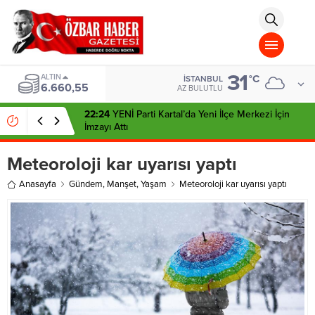
aohbet
islami
chat
omegla
türk
sohbet
31
cinsel
ALTIN
°C
İSTANBUL
6.660,55
sohbet
AZ BULUTLU
dini
chat
22:24
YENİ Parti Kartal’da Yeni İlçe Merkezi İçin
İmzayı Attı
Meteoroloji kar uyarısı yaptı
Anasayfa
Gündem
,
Manşet
,
Yaşam
Meteoroloji kar uyarısı yaptı