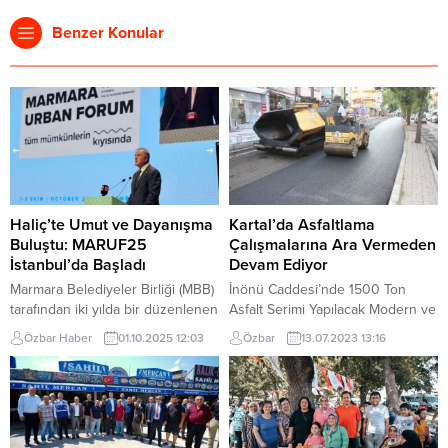
Benzer Konular
Haliç’te Umut ve Dayanışma
Kartal’da Asfaltlama
Buluştu: MARUF25
Çalışmalarına Ara Vermeden
İstanbul’da Başladı
Devam Ediyor
Marmara Belediyeler Birliği (MBB)
İnönü Caddesi’nde 1500 Ton
tarafından iki yılda bir düzenlenen
Asfalt Serimi Yapılacak Modern ve
ve kentsel sorunlara yaratıcı
yaşanabilir kent anlayışını
Özbar Haber
01.10.2025 12:03
Özbar
13.07.2023 13:16
çözümler arayan Marmara Urban
merkeze alarak Kartal’ın ve
Forum’un (MARUF25)
Kartallıların ulaşım ve altyapı
dördüncüsü İstanbul’da
sorunlarına çözüm üreten Kartal
gerçekleşti. Forum, Haliç Kongre
Belediyesi, asfalt serimi
Merkezi’nde “Tüm Mümkünlerin
çalışmaları Esentepe