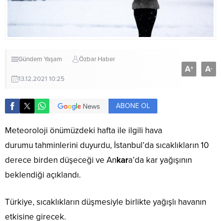
Gündem
Yaşam
Özbar Haber
A
A
+
-
13.12.2021 10:25
ABONE OL
Meteoroloji önümüzdeki hafta ile ilgili hava
durumu tahminlerini duyurdu, İstanbul’da sıcaklıkların 10
derece birden düşeceği ve An
kar
a’da kar yağışının
beklendiği açıklandı.
Türkiye, sıcaklıkların düşmesiyle birlikte yağışlı havanın
etkisine girecek.