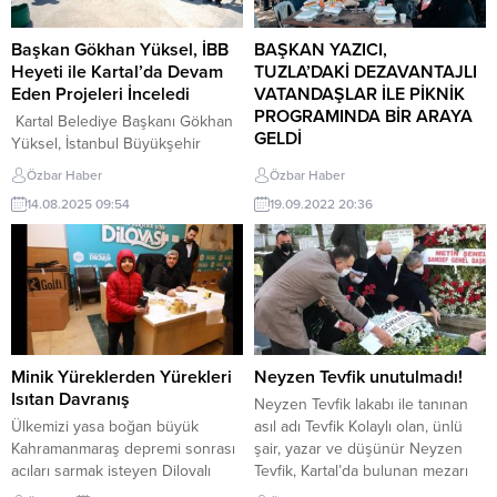
Kıyısı” temasıyla düzenlendi.
Mahallesi’nde devam ediyor. Yaz
Etkinliğe, MBB ve Bursa
aylarını fırsat bilen Kartal
Büyükşehir Belediye Başkanı
Belediyesi Fen İşleri Müdürlüğü
Başkan Gökhan Yüksel, İBB
BAŞKAN YAZICI,
Mustafa Bozbey ile MBB üyesi
ekipleri mahallenin en işlek
Heyeti ile Kartal’da Devam
TUZLA’DAKİ DEZAVANTAJLI
kentlerin belediye başkanları
caddelerinden biri olan İnönü
Eden Projeleri İnceledi
VATANDAŞLAR İLE PİKNİK
katıldı. MARUF25’in açılış
Caddesi’nde...
PROGRAMINDA BİR ARAYA
Kartal Belediye Başkanı Gökhan
konuşmalarını...
GELDİ
Yüksel, İstanbul Büyükşehir
Belediyesi (İBB) heyetiyle birlikte
Tuzla Belediye Başkanı Dr. Şadi
Özbar Haber
Özbar Haber
ilçede devam eden projeleri
Yazıcı, Tuzla Belediyesi Gönül
14.08.2025 09:54
19.09.2022 20:36
yerinde inceleyerek, teknik
Elleri Çarşısı tarafından takipleri
değerlendirmelerde bulundu.
yapılan dezavantajlı vatandaşlar
Ziyarette İBB Genel Sekreter
ile bir araya geldi. Tuzla
Yardımcısı Vekili Recep Korkut,
Belediyesi Şehit Ömer Halisdemir
İBB Zabıta Daire Başkanı Metin
Gençlik ve Doğa Kampı’nda
Alper ve İBB Üstyapı Projeler
düzenlenen piknik programına
Şube Müdürü Serşan Yüzer’in
katılan Başkan Yazıcı, dezavantajlı
yanı sıra Kartal Belediyesi’nin ilgili
vatandaşlar ile tek tek sohbet etti.
Minik Yüreklerden Yürekleri
Neyzen Tevfik unutulmadı!
başkan yardımcıları ve...
Türkiye’nin dört bir yanında veren
Isıtan Davranış
Neyzen Tevfik lakabı ile tanınan
el ile alan...
Ülkemizi yasa boğan büyük
asıl adı Tevfik Kolaylı olan, ünlü
Kahramanmaraş depremi sonrası
şair, yazar ve düşünür Neyzen
acıları sarmak isteyen Dilovalı
Tevfik, Kartal’da bulunan mezarı
minikler Emir Görkem Akagündüz,
başında vefatının 69. yılında