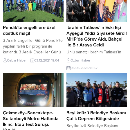
Pendik’te engellilere özel
İbrahim Tatlıses’in Eski Eşi
dostluk maçı!
Ayşegül Yıldız Siyasete Girdi!
MHP’de Görev Aldı, Bahçeli
3 Aralık Engelliler Günü Pendik’te
ile Bir Araya Geldi
yapılan farklı bir program ile
kutlandı. 3 Aralık Engelliler Günü
Ünlü sanatçı İbrahim Tatlıses’in
Pendik’te yapılan farklı bir
eski eşi Ayşegül Yıldız, siyasete
Özbar Haber
03.12.2021 18:04
Özbar Haber
program ile kutlandı. Pendik
adım attı. Milliyetçi Hareket Partisi
05.06.2026 13:52
Yenişehir Osmanlı Bulvarı Ampute
(MHP) saflarına katılan Yıldız’ın,
Futbol Sahasında Pendik
MHP Eyüpsultan İlçe Yönetim
Belediyesi ve Anadolu
Kurulu Üyesi olarak görev yaptığı
Adliyesi’nin birlikte
öğrenildi. Ayşegül Yıldız, Türkiye
gerçekleştirdikleri
Büyük Millet Meclisi’nde (TBMM)
organizasyonda 3 Aralık Dünya
gerçekleştirilen MHP Grup
Engelliler Günü etkinliği oldukça
Toplantısı’na katılarak MHP Genel
ilginç görüntülere sahne oldu.
Başkanı Devlet Bahçeli ile bir
Çekmeköy–Sancaktepe-
Beylikdüzü Belediye Başkanı
Organizasyon saygı...
araya geldi. Siyasi...
Sultanbeyli Metro Hattında
Çalık Deprem Bölgesinde
İkinci Etap Test Sürüşü
Beylikdüzü Belediye Başkanı