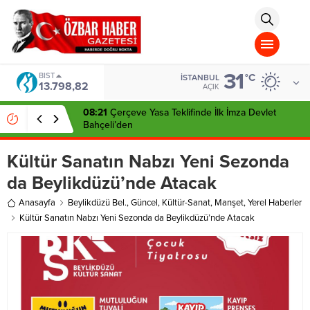
aohbet
islami
chat
omegla
türk
sohbet
31
cinsel
BIST
°C
İSTANBUL
13.798,82
sohbet
AÇIK
dini
chat
08:21
Çerçeve Yasa Teklifinde İlk İmza Devlet
Bahçeli’den
Kültür Sanatın Nabzı Yeni Sezonda
da Beylikdüzü’nde Atacak
Anasayfa
Beylikdüzü Bel.
,
Güncel
,
Kültür-Sanat
,
Manşet
,
Yerel Haberler
Kültür Sanatın Nabzı Yeni Sezonda da Beylikdüzü’nde Atacak