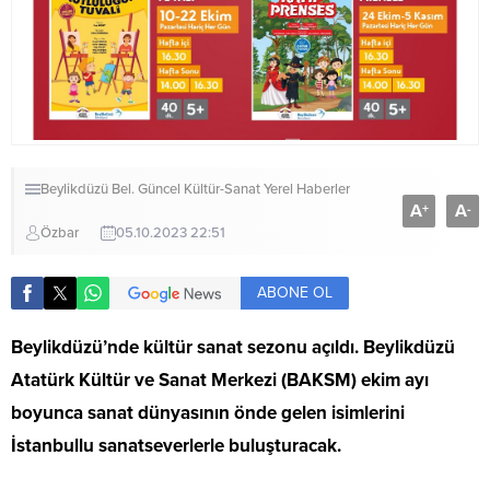
Beylikdüzü Bel.
Güncel
Kültür-Sanat
Yerel Haberler
A
A
+
-
Özbar
05.10.2023 22:51
ABONE OL
Beylikdüzü’nde kültür sanat sezonu açıldı. Beylikdüzü
Atatürk Kültür ve Sanat Merkezi (BAKSM) ekim ayı
boyunca sanat dünyasının önde gelen isimlerini
İstanbullu sanatseverlerle buluşturacak.