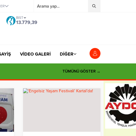
ĞER
BIST
13.779,39
SAYİŞ
VİDEO GALERİ
DİĞER
TÜMÜNÜ GÖSTER →