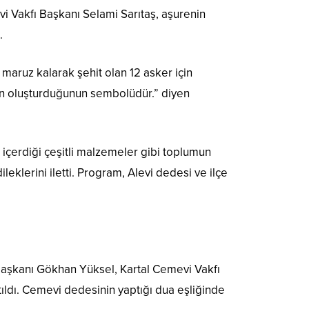
i Vakfı Başkanı Selami Sarıtaş, aşurenin
.
aruz kalarak şehit olan 12 asker için
ütün oluşturduğunun sembolüdür.” diyen
çerdiği çeşitli malzemeler gibi toplumun
ileklerini iletti. Program, Alevi dedesi ve ilçe
 Başkanı Gökhan Yüksel, Kartal Cemevi Vakfı
atıldı. Cemevi dedesinin yaptığı dua eşliğinde