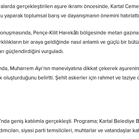
alarda gerçekleştirilen aşure ikramı öncesinde, Kartal Cemev
urgu yaparak toplumsal barış ve dayanışmanın önemini hatırlattı
nuşmasında, Pençe-Kilit Harekâtı bölgesinde metan gazına m
klılıkların bir araya geldiğinde nasıl anlamlı ve güçlü bir b
ı güçlendirdiğini vurguladı.
a, Muharrem Ayı’nın maneviyatına dikkat çekerek aşurenin i
ik oluşturduğunu belirtti. Şehit askerler için rahmet ve taziye d
nı’nda geniş katılımla gerçekleşti. Programa; Kartal Belediye
mcıları, siyasi parti temsilcileri, muhtarlar ve vatandaşlar k