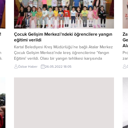
!
Çocuk Gelişim Merkezi’ndeki öğrencilere yangın
Za
eğitimi verildi
Ge
n
Al
Kartal Belediyesi Kreş Müdürlüğü’ne bağlı Atalar Merkez
n
Çocuk Gelişim Merkezi’nde kreş öğrencilerine ‘Yangın
Pr
ı.
Eğitimi’ verildi. Olası bir yangın tehlikesi karşısında
zam
r
çocukların, öğretmenlerin ve personelin
der
Özbar Haber
26.05.2022 18:05
bilinçlendirilmesi için yapılan eğitimde önce barkovizyon
ülk
eşliğinde anlatım yapıldı, ardından da uygulamalı bir
ek
tatbikat gerçekleştirildi. Eğitimde çocuklara yangın
Son
anında ve sonrasında neler yapmaları gerektiği anlatıldı.
da 
Yapılan...