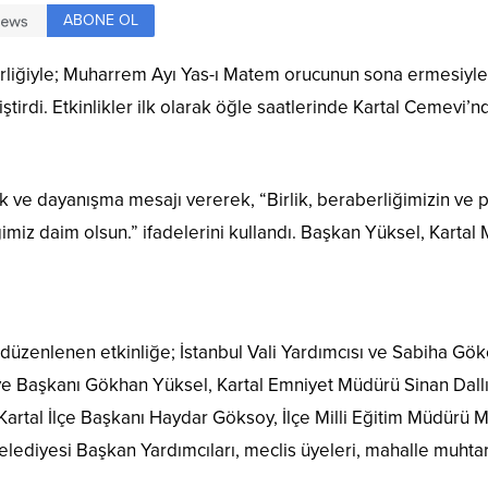
ABONE OL
irliğiyle; Muharrem Ayı Yas-ı Matem orucunun sona ermesiyle 
iştirdi. Etkinlikler ilk olarak öğle saatlerinde Kartal Cemevi
ik ve dayanışma mesajı vererek, “Birlik, beraberliğimizin v
ğimiz daim olsun.” ifadelerini kullandı. Başkan Yüksel, Kartal
üzenlenen etkinliğe; İstanbul Vali Yardımcısı ve Sabiha Gökç
e Başkanı Gökhan Yüksel, Kartal Emniyet Müdürü Sinan Dallı, C
 Kartal İlçe Başkanı Haydar Göksoy, İlçe Milli Eğitim Müdürü 
elediyesi Başkan Yardımcıları, meclis üyeleri, mahalle muhtarl