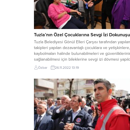
Tuzla’nın Özel Çocuklarına Sevgi İzi Dokunuşu
Tuzla Belediyesi Gönül Elleri Çarşısı tarafından yapıla
takipleri yapılan dezavantajlı çocuklara ve yetişkinlere,
kaybolmaları halinde bulunabilmeleri ve güvenliklerini
sağlanabilmesi için bileklerine sevgi izi dövmesi yapıld
Proje kapsamında özel çocukların kollarına 5 haneli bi
Özbar
26.11.2022 13:19
numara işleniyor ve özel çocuğun aile bilgileri de
sisteme kaydediliyor. Özel çocuğun kaybolması
durumunda, koluna işli dövmeden...