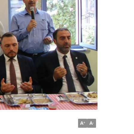
A
A
+
-