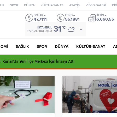
LIK
SPOR
DÜNYA
KÜLTÜR-SANAT
ASAYİŞ
VİDEO GALERİ
Dİ
DOLAR
EURO
ALTIN
47,7111
55,1881
6.660,55
31
°C
İSTANBUL
PARÇALI BULUTLU
NOMİ
SAĞLIK
SPOR
DÜNYA
KÜLTÜR-SANAT
A
 Kartal’da Yeni İlçe Merkezi İçin İmzayı Attı