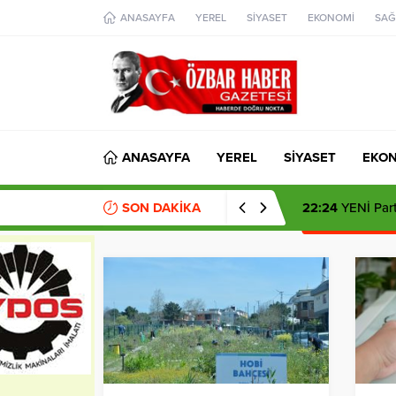
aohbet
ANASAYFA
YEREL
SİYASET
EKONOMİ
SAĞ
islami
chat
omegla
türk
sohbet
cinsel
sohbet
dini
chat
ANASAYFA
YEREL
SİYASET
EKO
SON DAKİKA
22:24
YENİ Parti