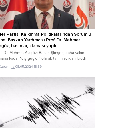
fer Partisi Kalkınma Politikalarından Sorumlu
nel Başkan Yardımcısı Prof. Dr. Mehmet
agöz, basın açıklaması yaptı.
of. Dr. Mehmet Alagöz: Bakan Şimşek; daha yakın
ana kadar “dış güçler” olarak tanımladıkları kredi
ecelendirme kuruluşlarından S&P’in, 11 yıldan sonra
Özbar
08.05.2024 18:39
e kredi notunu bir kademe artırmasını uyguladıkları
onomik programın olumlu bir sonucu olarak paylaştı.
 11 yıldır çiftçi, esnaf, işçi, emekli her geçen gün daha
fakirleşirken sadece faiz...