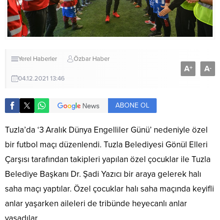
Yerel Haberler
Özbar Haber
A
A
+
-
04.12.2021 13:46
ABONE OL
Tuzla’da ‘3 Aralık Dünya Engelliler Günü’ nedeniyle özel
bir futbol maçı düzenlendi. Tuzla Belediyesi Gönül Elleri
Çarşısı tarafından takipleri yapılan özel çocuklar ile Tuzla
Belediye Başkanı Dr. Şadi Yazıcı bir araya gelerek halı
saha maçı yaptılar. Özel çocuklar halı saha maçında keyifli
anlar yaşarken aileleri de tribünde heyecanlı anlar
yaşadılar.