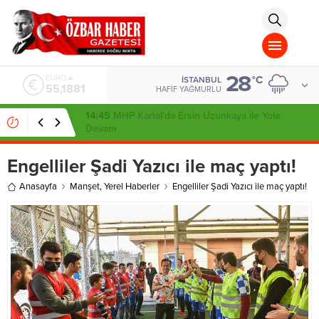
aohbet
islami
chat
omegla
türk
sohbet
28
cinsel
ALTIN
°C
İSTANBUL
6.660,55
sohbet
HAFIF YAĞMURLU
dini
chat
22:24
YENİ Parti Kartal’da Yeni İlçe Merkezi İçin
İmzayı Attı
Engelliler Şadi Yazıcı ile maç yaptı!
Anasayfa
Manşet
,
Yerel Haberler
Engelliler Şadi Yazıcı ile maç yaptı!