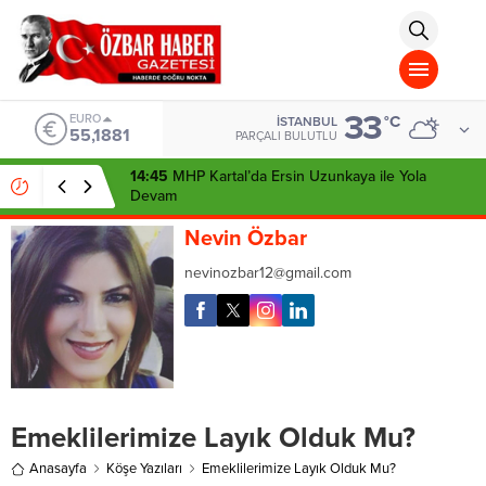
aohbet
islami
chat
omegla
türk
sohbet
33
cinsel
ALTIN
°C
İSTANBUL
6.660,55
sohbet
PARÇALI BULUTLU
dini
chat
22:24
YENİ Parti Kartal’da Yeni İlçe Merkezi İçin
İmzayı Attı
Nevin Özbar
nevinozbar12@gmail.com
Emeklilerimize Layık Olduk Mu?
Anasayfa
Köşe Yazıları
Emeklilerimize Layık Olduk Mu?