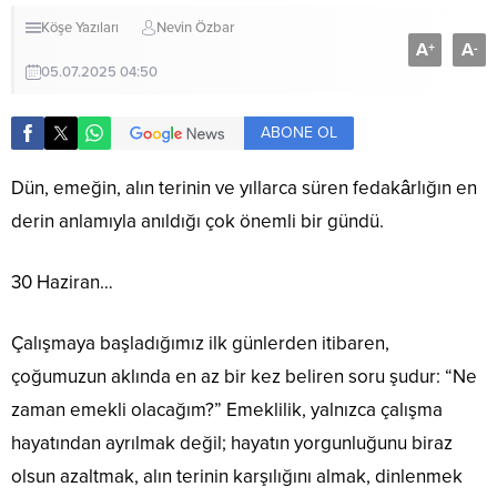
Köşe Yazıları
Nevin Özbar
A
A
+
-
05.07.2025 04:50
ABONE OL
Dün, emeğin, alın terinin ve yıllarca süren fedakârlığın en
derin anlamıyla anıldığı çok önemli bir gündü.
30 Haziran…
Çalışmaya başladığımız ilk günlerden itibaren,
çoğumuzun aklında en az bir kez beliren soru şudur: “Ne
zaman emekli olacağım?” Emeklilik, yalnızca çalışma
hayatından ayrılmak değil; hayatın yorgunluğunu biraz
olsun azaltmak, alın terinin karşılığını almak, dinlenmek