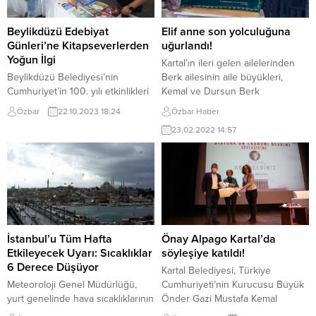
Beylikdüzü Edebiyat
Elif anne son yolculuğuna
Günleri’ne Kitapseverlerden
uğurlandı!
Yoğun İlgi
Kartal’ın ileri gelen ailelerinden
Beylikdüzü Belediyesi’nin
Berk ailesinin aile büyükleri,
Cumhuriyet’in 100. yılı etkinlikleri
Kemal ve Dursun Berk
kapsamında bu yıl ilkini
kardeşlerin anneleri Elif Berk
Özbar
22.10.2023 18:24
Özbar Haber
düzenlediği Beylikdüzü Edebiyat
Kartal Cemevi’nde kılınan cenaze
23.02.2022 14:57
Günleri ikinci gününde de
namazı ile ebediyete uğurlandı.
edebiyat dünyasının sevilen
Önceki gün vefat eden Elif
isimlerini kitapseverlerle
Berk’in cenazesine Kartal
buluşturdu. Beylikdüzü
Kaymakamı Abdullah Demir, Kartal
Belediyesi tarafından bu yıl ilki
İlçe Milli Eğitim Müdürü Harun
gerçekleştirilen Beylikdüzü
Tüysüz, Kartal Ak Parti İlçe
Edebiyat Günleri devam ediyor.
Başkanı Ebubekir Taşyürek,
Beylikdüzü Fatih Sultan Mehmet
Kartal...
İstanbul’u Tüm Hafta
Önay Alpago Kartal’da
Kültür ve Sanat Merkezi’nde
Etkileyecek Uyarı: Sıcaklıklar
söyleşiye katıldı!
düzenlenen imza günleri,
6 Derece Düşüyor
Kartal Belediyesi, Türkiye
söyleşiler, çocuk etkinlikleri...
Meteoroloji Genel Müdürlüğü,
Cumhuriyeti’nin Kurucusu Büyük
yurt genelinde hava sıcaklıklarının
Önder Gazi Mustafa Kemal
önümüzdeki günlerden itibaren 6
Atatürk’ün sonsuzluğa