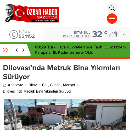
aohbet
islami
chat
omegla
türk
sohbet
32
cinsel
EURO
°C
İSTANBUL
55,1152
sohbet
PARÇALI BULUTLU
dini
chat
09:29
Türk Hava Kuvvetleri’nde Tarihi Gün: Özlem
Karapınar İlk Kadın General Oldu
Dilovası’nda Metruk Bina Yıkımları
Sürüyor
Anasayfa
Dilovası Bel.
,
Güncel
,
Manşet
Dilovası’nda Metruk Bina Yıkımları Sürüyor