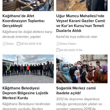
Kağıthane’de Afet
Uğur Mumcu Mahallesi’nde
Koordinasyon Toplantısı
Veysel Karani Gaziler Camii
Gerçekleşti
ve Kur’an Kursu’nun Temeli
Dualarla Atıldı
Kâğıthane’de doğal afetlere karşı
alınacak önlemler, yapılan
Kartal’da inşa edilecek olan
çalışmalar ve kentsel
Veysel Karani Gaziler Camii ve
Özbar
28.04.2025 11:12
Özbar Haber
dönüşümplanlarının
Kur’an Kursu’nun temel atma
24.09.2025 17:56
değerlendirildiği İlçe Afet
töreni, dualar eşliğinde ve geniş
Koordinasyon Kurulu Toplantısı
katılımla gerçekleştirildi. Uğur
Kâğıthane Belediyesiİlçe AFAD
Mumcu Mahallesi’nde
Merkezi’nde
düzenlenen törene; Kartal
gerçekleşti.Toplantıya Kâğıthane
Kaymakamı Edip Çakıcı, Kartal İlçe
Belediye Başkanı Mevlüt Öztekin,
Müftüsü Mehmet Öztürk, Kartal
Kâğıthane Kaymakamı
İlçe Milli Eğitim Müdürü Mustafa
NiyaziErten, Kâğıthane İlçe Milli
Kıraç, Selman Farisi İmam Hatip
Kâğıthane Belediyesi
Soğanlık Merkez camii
Eğitim Müdürü Mustafa Hoşyiğit,
Ortaokulu ve Anadolu İmam
Deprem Bölgesine Lojistik
ibadete açıldı!
Kâğıthane İlçe EmniyetMüdürü
Hatip...
Merkezi Kurdu
2012’de depreme dayanıksız
Kıvanç Taşçı, çeşitli sivil toplum
Kâğıthane Belediyesi tarafından
olduğu gerekçesiyle yıkılan ve
kuruluşlarının başkanları ve ilgili
depremin vurduğu illerden
yeniden yapımına 2018’de