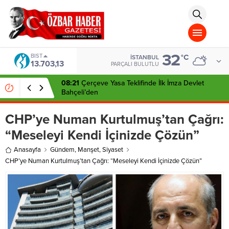
aohbet
islami
chat
omegla
türk
sohbet
32
cinsel
BIST
°C
İSTANBUL
13.703,13
sohbet
PARÇALI BULUTLU
dini
chat
08:21
Çerçeve Yasa Teklifinde İlk İmza Devlet
Bahçeli’den
CHP’ye Numan Kurtulmuş’tan Çağrı:
“Meseleyi Kendi İçinizde Çözün”
Anasayfa
Gündem
,
Manşet
,
Siyaset
CHP’ye Numan Kurtulmuş’tan Çağrı: “Meseleyi Kendi İçinizde Çözün”