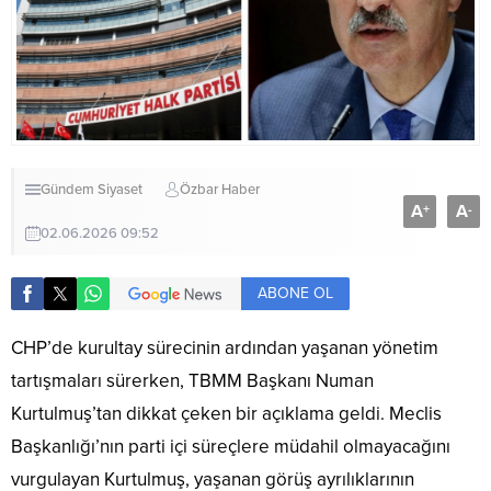
Gündem
Siyaset
Özbar Haber
A
A
+
-
02.06.2026 09:52
ABONE OL
CHP’de kurultay sürecinin ardından yaşanan yönetim
tartışmaları sürerken, TBMM Başkanı Numan
Kurtulmuş’tan dikkat çeken bir açıklama geldi. Meclis
Başkanlığı’nın parti içi süreçlere müdahil olmayacağını
vurgulayan Kurtulmuş, yaşanan görüş ayrılıklarının