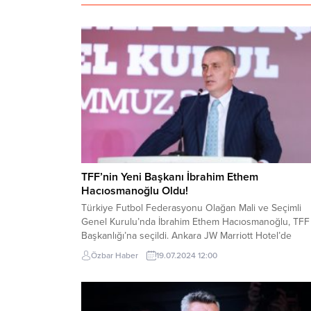
TFF’nin Yeni Başkanı İbrahim Ethem
Hacıosmanoğlu Oldu!
Türkiye Futbol Federasyonu Olağan Mali ve Seçimli
Genel Kurulu’nda İbrahim Ethem Hacıosmanoğlu, TFF
Başkanlığı’na seçildi. Ankara JW Marriott Hotel’de
düzenlenen toplantı 261 delegenin imzasıyla açıldı.
Özbar Haber
19.07.2024 12:00
Toplam 146 oyla divan başkanlığına Türkiye Büyük Mill
Meclisi Üyesi Mehmet Baykan, başkan vekilliğine ise
Trendyol 1. Lig ekibi Iğdır Futbol Kulübü Başkanı Cant
Alagöz...