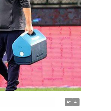
A
A
+
-