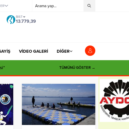
ĞER
BIST
13.779,39
SAYİŞ
VİDEO GALERİ
DİĞER
si”
TÜMÜNÜ GÖSTER →