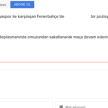
ABONE OL
nyaspor ile karşılaşan Fenerbahçe’de
Altay Bayındır
bir pozis
 deplasmanında omuzundan sakatlanarak maça devam edemeye