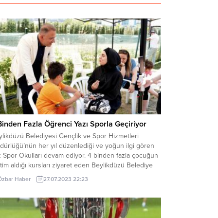
Binden Fazla Öğrenci Yazı Sporla Geçiriyor
likdüzü Belediyesi Gençlik ve Spor Hizmetleri
dürlüğü’nün her yıl düzenlediği ve yoğun ilgi gören
z Spor Okulları devam ediyor. 4 binden fazla çocuğun
tim aldığı kursları ziyaret eden Beylikdüzü Belediye
şkanı Mehmet Murat Çalık, çocukların heyecanına
Özbar Haber
27.07.2023 22:23
ak oldu. Beylikdüzü Belediyesi Gençlik ve Spor
metleri Müdürlüğü’nün çocukları farklı spor
iviteleriyle buluşturmak...