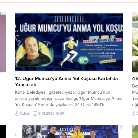
12. Uğur Mumcu’yu Anma Yol Koşusu Kartal’da
4 
Yapılacak
Bey
Kartal Belediyesi, gazeteci-yazar Uğur Mumcu’nun
Mü
anısını yaşatmak için düzenlediği, ‘Uğur Mumcu’yu Anma
Ya
Yol Koşusu’ Kartal’da yapılacak. 24 Ocak 1993’te
eği
Ankara’daki evinin önünde arabasına yerleştirilen
Ba
Özbar
18.01.2023 16:50
et
bombanın patlaması sonucu suikasta kurban giden
ort
gazeteci-yazar Uğur Mumcu’nun adını yaşatmak için
Hiz
ürk
Kartal Belediyesi tarafından başlatılan ve bu yıl 12’ncisi
akt
düzenlenecek olan ‘Uğur Mumcu’yu Anma Yol...