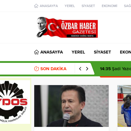
aohbet
ANASAYFA
YEREL
SİYASET
EKONOMİ
SAĞ
islami
chat
omegla
türk
sohbet
cinsel
sohbet
dini
chat
ANASAYFA
YEREL
SİYASET
EKO
SON DAKİKA
14:35
Şadi Yazıc