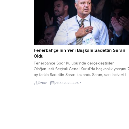
Fenerbahçe’nin Yeni Başkanı Sadettin Saran
Oldu
Fenerbahçe Spor Kulübü’nde gerçekleştirilen
Olağanüstü Seçimli Genel Kurul’da başkanlık yarışını 
oy farkla Sadettin Saran kazandı. Saran, sarı-lacivertli
kulübün 38. başkanı oldu. Chobani Stadı’na bitişik esk
Özbar
21.09.2025 22:57
Kenan Evren Lisesi arsasında kurulan alanda yapılan
seçimde, 50 sandıkta toplam 24 bin 732 üye oy kullan
24 bin 393 geçerli oyun sayıldığı seçimde,...