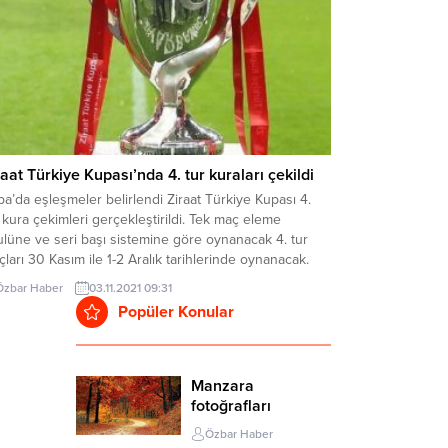
raat Türkiye Kupası’nda 4. tur kuraları çekildi
a’da eşleşmeler belirlendi Ziraat Türkiye Kupası 4.
 kura çekimleri gerçekleştirildi. Tek maç eleme
lüne ve seri başı sistemine göre oynanacak 4. tur
ları 30 Kasım ile 1-2 Aralık tarihlerinde oynanacak.
LEŞMELER Fatih Karagümrük – SarıyerAdana
Özbar Haber
03.11.2021 09:31
mirspor – Serik BelediyesporAdanaspor –
Popüler Konular
caelisporGaziantep FK – SakaryasporAntalyaspor –
d SportifBoluspor – 52...
Manzara
fotoğrafları
Özbar Haber