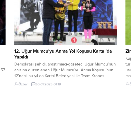
12. Uğur Mumcu’yu Anma Yol Koşusu Kartal’da
Zi
Yapıldı
Kup
Demokrasi şehidi, araştırmacı-gazeteci Uğur Mumcu’nun
tur
257
anısına düzenlenen Uğur Mumcu’yu Anma Koşusu’nun
usu
12’ncisi bu yıl da Kartal Belediyesi ile Team Kronos
maç
i
işbirliğinin öncülüğünde gerçekleşti. Lisanslı koşucuların
EŞ
Özbar
30.01.2023 01:19
yanı sıra amatör spor tutkunlarının da buluştuğu yarış;
De
dı.
soğuk ve yağışlı havaya rağmen 1500’den fazla
Ko
sporcunun katılımı ile Kartal Meydanı’nda başladı. Kartal
Ame
Belediyesi Gençlik ve...