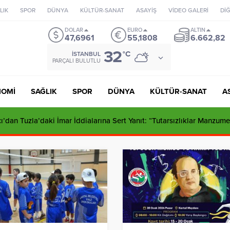
LIK
SPOR
DÜNYA
KÜLTÜR-SANAT
ASAYİŞ
VİDEO GALERİ
Dİ
DOLAR
EURO
ALTIN
47,6961
55,1808
6.662,82
32
°C
İSTANBUL
PARÇALI BULUTLU
NOMİ
SAĞLIK
SPOR
DÜNYA
KÜLTÜR-SANAT
A
ı’dan Tuzla’daki İmar İddialarına Sert Yanıt: “Tutarsızlıklar Manzume