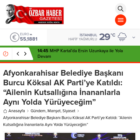
aohbet
islami
chat
omegla
türk
sohbet
29
cinsel
EURO
°C
İSTANBUL
55,1881
sohbet
HAFIF YAĞMURLU
dini
chat
14:45
MHP Kartal’da Ersin Uzunkaya ile Yola
Devam
Afyonkarahisar Belediye Başkanı
Burcu Köksal AK Parti’ye Katıldı:
“Ailenin Kutsallığına İnananlarla
Aynı Yolda Yürüyeceğim”
Anasayfa
Gündem
,
Manşet
,
Siyaset
Afyonkarahisar Belediye Başkanı Burcu Köksal AK Parti’ye Katıldı: “Ailenin
Kutsallığına İnananlarla Aynı Yolda Yürüyeceğim”