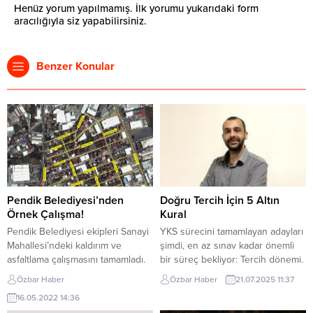
Henüz yorum yapılmamış. İlk yorumu yukarıdaki form
aracılığıyla siz yapabilirsiniz.
Benzer Konular
Pendik Belediyesi’nden
Doğru Tercih İçin 5 Altın
Örnek Çalışma!
Kural
Pendik Belediyesi ekipleri Sanayi
YKS sürecini tamamlayan adayları
Mahallesi’ndeki kaldırım ve
şimdi, en az sınav kadar önemli
asfaltlama çalışmasını tamamladı.
bir süreç bekliyor: Tercih dönemi.
Çalışma kapsamında mahalledeki
İstanbul Rumeli Üniversitesi
Özbar Haber
Özbar Haber
21.07.2025 11:37
tüm sokaklara dayanıklı beton
Rehberlik ve Tanıtım Koordinatörü
16.05.2022 14:36
kaldırım yapıldı. Yeni kaldırımlar
Cihan Kuzgun, sadece puana