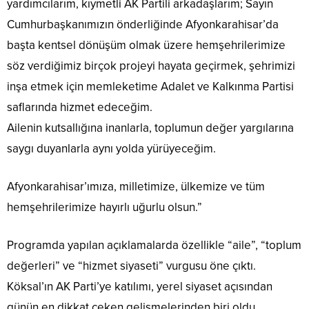
yardımcılarım, kıymetli AK Partili arkadaşlarım; Sayın
Cumhurbaşkanımızın önderliğinde Afyonkarahisar’da
başta kentsel dönüşüm olmak üzere hemşehrilerimize
söz verdiğimiz birçok projeyi hayata geçirmek, şehrimizi
inşa etmek için memleketime Adalet ve Kalkınma Partisi
saflarında hizmet edeceğim.
Ailenin kutsallığına inanlarla, toplumun değer yargılarına
saygı duyanlarla aynı yolda yürüyeceğim.
Afyonkarahisar’ımıza, milletimize, ülkemize ve tüm
hemşehrilerimize hayırlı uğurlu olsun.”
Programda yapılan açıklamalarda özellikle “aile”, “toplum
değerleri” ve “hizmet siyaseti” vurgusu öne çıktı.
Köksal’ın AK Parti’ye katılımı, yerel siyaset açısından
günün en dikkat çeken gelişmelerinden biri oldu.