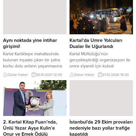
engellilerin ve bebek arabalarının
göre yapılan tercihin uzun
geçebileceği şekilde inşa edildi
vadede mutsuz bir kariyer
ve kaldırım yükseklikleri kısa
yolculuğuna neden olabileceğini
tutuldu. Belediye ekipleri ayrıca
belirterek, adayları ilgi alanlarına
bölgede asfalt serimi
göre tercih yapmaları konusunda
gerçekleştirdi. Başta Gümüş ve
uyardı. Kuzgun, başarı ve
Hidayet Sokak olmak üzere
mutluluğun,...
Aynı noktada yine intihar
Kartal’da Umre Yolcuları
mahallenin tüm...
girişimi!
Dualar İle Uğurlandı
Kartal Karlıktepe mahallesinde
Kartal Müftülüğü’nün
bulunan inşaata çıkan bir şahıs
gerçekleştirdiği organizasyon ile
korku dolu anların yaşanmasına
umre ziyareti için kutsal
neden oldu
topraklara giden 240 Kartallı
Özbar Haber
30.10.2021 12:35
Özbar Haber
21.01.2026 19:20
vatandaş dualar ile uğurlandı.
Kartal Belediyesi’nin ait 7 otobüs
ile İstanbul Havalimanı’na ulaşmak
üzere bir araya gelen umre
yolcuları ve ailelerini Kartal
Belediyesi Başkan Vekili Olcay
Özgön, Kartal Belediyesi Başkan
Yardımcısı Av. Hayri Doğruyol,
2. Kartal Kitap Fuarı’nda,
İstanbul'da 29 Ekim provaları
Kartal Belediyesi Başkan...
Ünlü Yazar Ayşe Kulin’e
nedeniyle bazı yollar trafiğe
Onur ve Emek Ödülü
kapatıldı