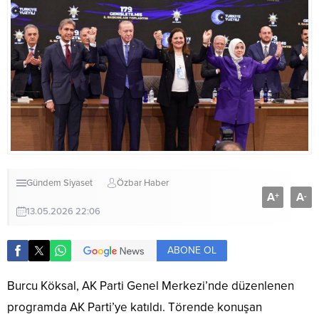
Gündem
Siyaset
Özbar Haber
A
A
+
-
13.05.2026 22:06
ABONE OL
Burcu Köksal, AK Parti Genel Merkezi’nde düzenlenen
programda AK Parti’ye katıldı. Törende konuşan