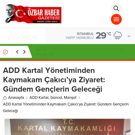
aohbet
islami
chat
omegla
türk
sohbet
29
cinsel
ALTIN
°C
İSTANBUL
6.660,55
sohbet
HAFIF YAĞMURLU
dini
chat
22:24
YENİ Parti Kartal’da Yeni İlçe Merkezi İçin
İmzayı Attı
ADD Kartal Yönetiminden
Kaymakam Çakıcı’ya Ziyaret:
Gündem Gençlerin Geleceği
Anasayfa
ADD Kartal
,
Güncel
,
Manşet
ADD Kartal Yönetiminden Kaymakam Çakıcı’ya Ziyaret: Gündem Gençlerin
Geleceği