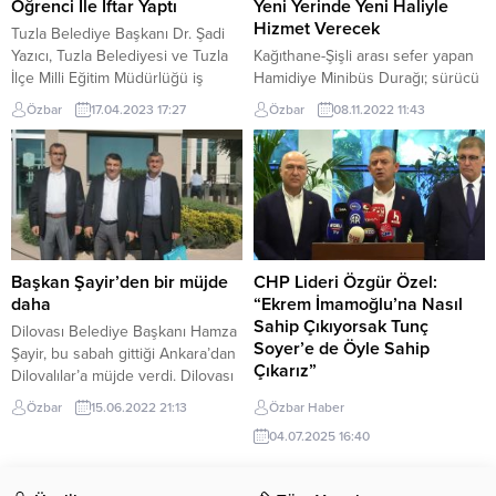
kaydetti.Kartal Belediyesi’nin, Ulu
farkındalık ayı dolayısıyla ‘Rahim
Öğrenci İle İftar Yaptı
Yeni Yerinde Yeni Haliyle
Önder Mustafa Kemal Atatürk’ü
Ağzı...
Hizmet Verecek
Tuzla Belediye Başkanı Dr. Şadi
anma etkinlikleri...
Yazıcı, Tuzla Belediyesi ve Tuzla
Kağıthane-Şişli arası sefer yapan
İlçe Milli Eğitim Müdürlüğü iş
Hamidiye Minibüs Durağı; sürücü
birliğinde düzenlenen programlar
ve yolcuların konforlu ulaşımı için
Özbar
17.04.2023 17:27
Özbar
08.11.2022 11:43
kapsamında Ramazan ayı
yeni yerinde Kâğıthane
boyunca her akşam en az bir
Belediyesi tarafından sıfırdan inşa
okula giderek öğrenciler,
edildi. Kâğıthane’de bulunan
öğretmeneler ve veliler ile birlikte
Hamidiye Minibüs Durağı eskiden
iftar yapıyor. Bu kapsamda
farklı bir noktadan hizmet
Başkan Yazıcı, Tuzla Mesleki ve
veriyordu. İhtiyaçların
Teknik Anadolu Lisesi’nde bin
karşılanmasında yetersiz kalan
250 öğrenci...
eski durak; şoför esnafının
Başkan Şayir’den bir müjde
CHP Lideri Özgür Özel:
dinlenmesi, minibüslerin güvenli
daha
“Ekrem İmamoğlu’na Nasıl
park etmesi için uygun bir yer
Sahip Çıkıyorsak Tunç
Dilovası Belediye Başkanı Hamza
değildi....
Soyer’e de Öyle Sahip
Şayir, bu sabah gittiği Ankara’dan
Çıkarız”
Dilovalılar’a müjde verdi. Dilovası
Belediye Başkanı Hamza Şayir ve
Cumhuriyet Halk Partisi (CHP)
Özbar
15.06.2022 21:13
Özbar Haber
ekibi bu sabah Ankara’ya giderek
Genel Başkanı Özgür Özel, İzmir
04.07.2025 16:40
Dilovası’na yapılacak yatırımları
Büyükşehir Belediyesi’ni ziyaret
görüşmek üzere bir dizi
ederek önemli açıklamalarda
ziyaretlerde bulundu. Şayir,
bulundu. İzmir ziyareti