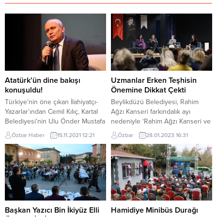
Atatürk’ün dine bakışı
Uzmanlar Erken Teşhisin
konuşuldu!
Önemine Dikkat Çekti
Türkiye’nin öne çıkan İlahiyatçı-
Beylikdüzü Belediyesi, Rahim
Yazarlar’ından Cemil Kılıç, Kartal
Ağzı Kanseri farkındalık ayı
Belediyesi’nin Ulu Önder Mustafa
nedeniyle ‘Rahim Ağzı Kanseri ve
Kemal Atatürk’ün ebediyete
Korunma Yöntemleri’ semineri
Özbar Haber
15.11.2021 12:21
Özbar
28.01.2023 16:31
intikalinin 83’üncü yılı nedeniyle
düzenledi. Alanında uzman
düzenlediği söyleşide okurlarıyla
isimlerin katıldığı seminerde rahim
buluştu. Söyleşide, ‘Atatürk’ün
ağzı kanserinin önlenebilen bir
Dine Bakışı’nı anlatan İlahiyatçı-
hastalık olduğu belirtilerek
Yazar, Cumhuriyet rejiminin tam
korunma yöntemleri ve erken
olarak İslami bir rejim olduğunu,
teşhisin önemine vurgu yapıldı.
müslümanların Atatürk devrimleri
Beylikdüzü Belediyesi Sağlık İşleri
sayesinde özgürleştiğini
Müdürlüğü, Rahim Ağzı Kanseri
Başkan Yazıcı Bin İkiyüz Elli
Hamidiye Minibüs Durağı