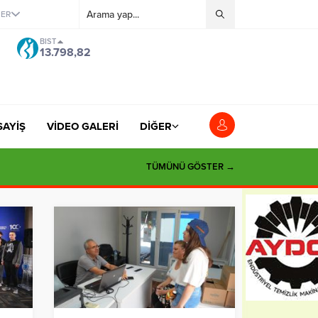
ĞER
BIST
13.798,82
SAYİŞ
VİDEO GALERİ
DİĞER
TÜMÜNÜ GÖSTER →