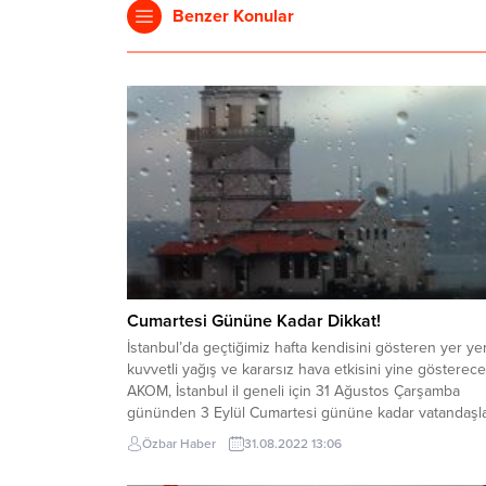
Benzer Konular
Cumartesi Gününe Kadar Dikkat!
İstanbul’da geçtiğimiz hafta kendisini gösteren yer ye
kuvvetli yağış ve kararsız hava etkisini yine gösterece
AKOM, İstanbul il geneli için 31 Ağustos Çarşamba
gününden 3 Eylül Cumartesi gününe kadar vatandaşla
her ihtimale karşı dikkatli olmaları ve yapılan uyarıları
Özbar Haber
31.08.2022 13:06
takip etmeleri adına uyardı. İstanbul başta olmak üzer
Marmara bölgesi genelinde geçtiğimiz...