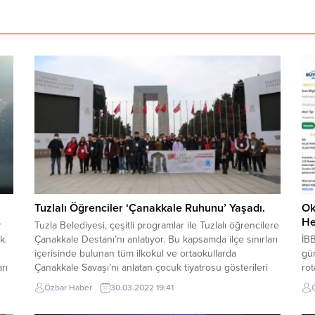
Tuzlalı Öğrenciler ‘Çanakkale Ruhunu’ Yaşadı.
Ok
He
r
Tuzla Belediyesi, çeşitli programlar ile Tuzlalı öğrencilere
k.
Çanakkale Destanı’nı anlatıyor. Bu kapsamda ilçe sınırları
İBB
içerisinde bulunan tüm ilkokul ve ortaokullarda
gün
rı
Çanakkale Savaşı’nı anlatan çocuk tiyatrosu gösterileri
rot
düzenleniyor. Diğer bir programda ise 22 okuldan
Apl
Özbar Haber
30.03.2022 19:41
e
binden fazla öğrenci Mart ayı içerisinde Çanakkale’ye
ücr
götürülerek tarihi yarımada gezdirilecek. Tuzla
Büy