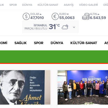
LIK
SPOR
DÜNYA
KÜLTÜR-SANAT
ASAYİŞ
VİDEO GALERİ
Dİ
DOLAR
EURO
ALTIN
47,7010
55,0063
6.543,59
31
°C
İSTANBUL
PARÇALI BULUTLU
NOMİ
SAĞLIK
SPOR
DÜNYA
KÜLTÜR-SANAT
A
sa Teklifinde İlk İmza Devlet Bahçeli’den