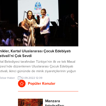
lanarak mobil uygulama ve aplikasyonlarla
anbulluların hayıtını kolaylaştırmaya devam ediyor.
’nin...
nikler, Kartal Uluslararası Çocuk Edebiyatı
stivali’ni Çok Sevdi
tal Belediyesi tarafından Türkiye’nin ilk ve tek Masal
zesi’nde düzenlenen Uluslararası Çocuk Edebiyatı
tivali, ikinci gününde de minik ziyaretçilerinin yoğun
isi ile karşılaştı. Geleneksel oyunların, çocuk
Özbar Haber
12.09.2022 12:39
atrolarının, renkli atölyelerin, konser ve söyleşilerle
Popüler Konular
endiği festivalin ikinci gününde, İstanbul’un dört bir
ından gelen çocuklar, eğlenceye doydu. 2021 yılında;
çok yayınevi ve edebiyat...
Manzara
fotoğrafları