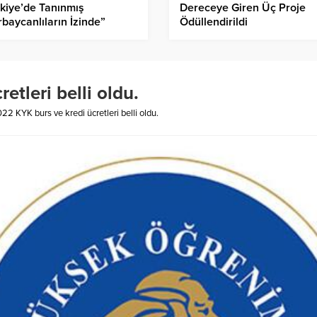
kiye’de Tanınmış
Dereceye Giren Üç Proje
baycanlıların İzinde”
Ödüllendirildi
jesi Kapsamında Ahmet Bey
oğlu Üzerine Araştırma
bı Yayımlandı”
etleri belli oldu.
22 KYK burs ve kredi ücretleri belli oldu.