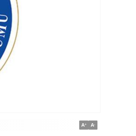
A
A
+
-