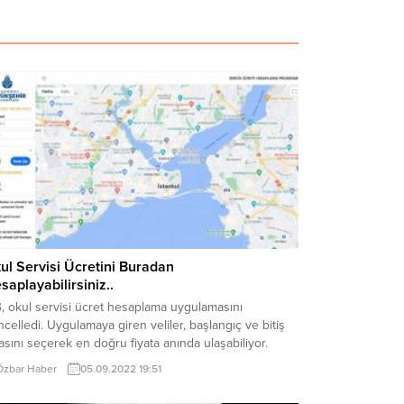
ul Servisi Ücretini Buradan
saplayabilirsiniz..
, okul servisi ücret hesaplama uygulamasını
celledi. Uygulamaya giren veliler, başlangıç ve bitiş
asını seçerek en doğru fiyata anında ulaşabiliyor.
ikasyon ile servis esnafı ile ebeveynler arasındaki
Özbar Haber
05.09.2022 19:51
et tartışmasının bitirilmesi amaçlanıyor. İstanbul
ükşehir Belediyesi (İBB), teknolojiyi en iyi şekilde