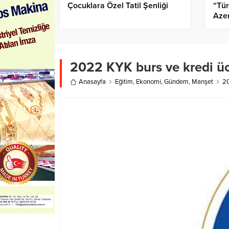
Çocuklara Özel Tatil Şenliği
“Tür
Azer
Pro
Ağa
Kita
2022 KYK burs ve kredi ücr
Anasayfa
Eğitim
,
Ekonomi
,
Gündem
,
Manşet
20