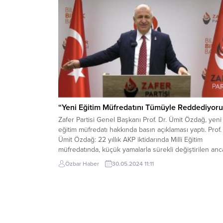
“Yeni Eğitim Müfredatını Tümüyle Reddediyoru
Zafer Partisi Genel Başkanı Prof. Dr. Ümit Özdağ, yeni
eğitim müfredatı hakkında basın açıklaması yaptı. Prof.
Ümit Özdağ: 22 yıllık AKP iktidarında Milli Eğitim
müfredatında, küçük yamalarla sürekli değiştirilen anc
köklü değişiklik diyebileceğimiz ve dördüncüsü olan
Özbar Haber
30.05.2024 11:11
‘Türkiye Yüzyılı Maarif Modeli’ne maruz kaldık. Maruz
kaldık diyorum zira 3 bin 388 sayfalık...