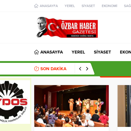
aohbet
ANASAYFA
YEREL
SİYASET
EKONOMİ
SAĞ
islami
chat
omegla
türk
sohbet
cinsel
sohbet
dini
chat
ANASAYFA
YEREL
SİYASET
EKO
SON DAKİKA
08:21
Çerçeve Ya