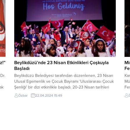
Belediyesi Çanakkale Savaşı boyunca ortaya...
kul
İst
İBB
z!”
Beylikdüzü’nde 23 Nisan Etkinlikleri Çoşkuyla
Mi
Başladı
Fe
 Dr.
Beylikdüzü Belediyesi tarafından düzenlenen, 23 Nisan
Kar
Ulusal Egemenlik ve Çocuk Bayramı ‘Uluslararası Çocuk
Mü
ak
Şenliği’ bir dizi etkinlikle başladı. 20-23 Nisan tarihleri
Fes
arasında gerçekleşecek şenlik kapsamında çocuklarla bir
ilg
Özbar
22.04.2024 15:49
araya gelen Beylikdüzü Belediye Başkanı Mehmet Murat
tiy
Çalık, “Benim tek derdim evlatlarımızın daha güzel
bez
imkânlarla hayata hazırlanması. Evlatlarımıza güzel,
yan
aydınlık bir gelecek bırakmak...
bir