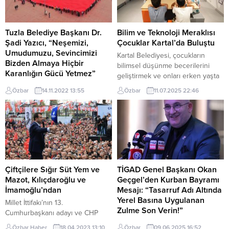
Tuzla Belediye Başkanı Dr.
Bilim ve Teknoloji Meraklısı
Şadi Yazıcı, “Neşemizi,
Çocuklar Kartal’da Buluştu
Umudumuzu, Sevincimizi
Kartal Belediyesi, çocukların
Bizden Almaya Hiçbir
bilimsel düşünme becerilerini
Karanlığın Gücü Yetmez”
geliştirmek ve onları erken yaşta
İstanbul Taksim’de bulunan İstiklal
mühendislikle tanıştırmak
Özbar
14.11.2022 13:55
Özbar
11.07.2025 22:46
Caddesi’nde meydana gelen
amacıyla örnek bir projeye imza
patlama Türkiye’yi yasa boğdu.
atıyor. Kartal Bilim, Mühendislik ve
Bu acı haber sonrası hem yurt
Teknoloji Merkezi-Makina Hangar,
içinden hem de dünyadan taziye
ilk ve orta öğretim çağındaki
mesajları geldi. Tuzla Belediye
çocuklara yönelik olarak
Başkanı Dr. Şadi Yazıcı da,”
düzenlenen atölyeler ile bilim ve
Neşemizi, umudumuzu,
teknolojinin kapılarını aralıyor.
sevincimizi bizden almaya hiçbir
‘Hayal Et, Tasarla, Üret’ Kartal
Çiftçilere Sığır Süt Yem ve
TİGAD Genel Başkanı Okan
karanlığın gücü yetmez. Biz
Belediyesi ile TMMOB...
Mazot, Kılıçdaroğlu ve
Geçgel’den Kurban Bayramı
birlikte çok güzeliz ve daha da
İmamoğlu’ndan
Mesajı: “Tasarruf Adı Altında
çok güzel olacağız”...
Yerel Basına Uygulanan
Millet İttifakı’nın 13.
Zulme Son Verin!”
Cumhurbaşkanı adayı ve CHP
Genel Başkanı Kemal Kılıçdaroğlu
Türkiye İnternet Gazeteciliği
Özbar Haber
18.04.2023 13:10
Özbar
09.06.2025 16:52