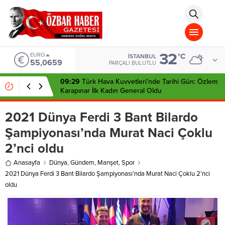
aohbet
islami
chat
omegla
türk
sohbet
32
cinsel
EURO
°C
İSTANBUL
55,0659
sohbet
PARÇALI BULUTLU
dini
chat
09:29
Türk Hava Kuvvetleri’nde Tarihi Gün: Özlem
Karapınar İlk Kadın General Oldu
2021 Dünya Ferdi 3 Bant Bilardo
Şampiyonası’nda Murat Naci Çoklu
2’nci oldu
Anasayfa
Dünya
,
Gündem
,
Manşet
,
Spor
2021 Dünya Ferdi 3 Bant Bilardo Şampiyonası’nda Murat Naci Çoklu 2’nci
oldu