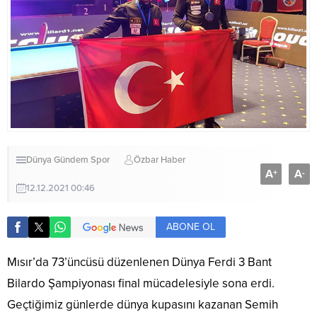
Dünya
Gündem
Spor
Özbar Haber
A
A
+
-
12.12.2021 00:46
ABONE OL
Mısır’da 73’üncüsü düzenlenen Dünya Ferdi 3 Bant
Bilardo Şampiyonası final mücadelesiyle sona erdi.
Geçtiğimiz günlerde dünya kupasını kazanan Semih