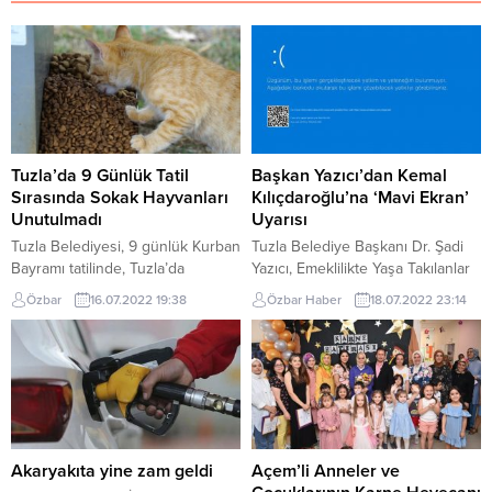
Tuzla’da 9 Günlük Tatil
Başkan Yazıcı’dan Kemal
Sırasında Sokak Hayvanları
Kılıçdaroğlu’na ‘Mavi Ekran’
Unutulmadı
Uyarısı
Tuzla Belediyesi, 9 günlük Kurban
Tuzla Belediye Başkanı Dr. Şadi
Bayramı tatilinde, Tuzla’da
Yazıcı, Emeklilikte Yaşa Takılanlar
yaşayan minik dostları
(EYT) ile ilgili sosyal medya
Özbar
16.07.2022 19:38
Özbar Haber
18.07.2022 23:14
unutmayarak seferberlik başlattı.
paylaşımı yapan Cumhuriyet Halk
Ekipler her gün ilçe genelinde
Partisi Genel Başkanı Kemal
bulunan tüm mamamatik ve su
Kılıçdaroğlu’na ‘Mavi ekran verdi’
kaplarını doldurarak minik dostları
temalı cevap verdi. Başkan
unutmadı. Cumhurbaşkanı Recep
Yazıcı’nın paylaşımında EYT ile
Tayyip Erdoğan’ın Kabine
ilgili yetki ve yeteneğin CHP
Toplantısı sonrasında Kurban
liderinde olmadığı vurgulanırken,
Bayramı tatilinin 9 gün olduğunu
paylaşım içerisinde sorunu
Akaryakıta yine zam geldi
Açem’li Anneler ve
açıklamasının ardından Tuzla’da
çözebilecek yetkili için bir