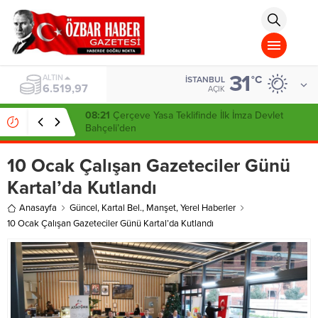
aohbet
islami
chat
omegla
türk
sohbet
31
cinsel
ALTIN
°C
İSTANBUL
6.519,97
sohbet
AÇIK
dini
chat
08:21
Çerçeve Yasa Teklifinde İlk İmza Devlet
Bahçeli’den
10 Ocak Çalışan Gazeteciler Günü
Kartal’da Kutlandı
Anasayfa
Güncel
,
Kartal Bel.
,
Manşet
,
Yerel Haberler
10 Ocak Çalışan Gazeteciler Günü Kartal’da Kutlandı