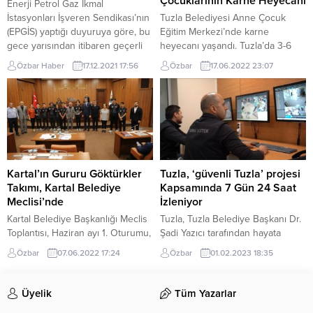
Çocuklarının Karne Heyecanı
Enerji Petrol Gaz İkmal
Sokak hayvanları için seferberlik
barkod...
İstasyonları İşveren Sendikası’nın
Tuzla Belediyesi Anne Çocuk
başlatıldı....
(EPGİS) yaptığı duyuruya göre, bu
Eğitim Merkezi’nde karne
gece yarısından itibaren geçerli
heyecanı yaşandı. Tuzla’da 3-6
olacak şekilde benzinin litre satış
yaş arasındaki çocukların kişisel
Özbar Haber
17.12.2021 17:56
Özbar
17.06.2022 23:07
fiyatına 69 kuruş, motorinin litre
gelişime katkı sağlanması ve
satış fiyatına 1 lira 14 kuruş,
çocuklarını kursa getiren
otogazın litre satış fiyatına 70
annelerin de kendi alanlarında
kuruş zam yapıldı. Fiyat artışının
seçtikleri konular üzerine
ardından benzinin litre satış fiyatı
eğitimler alabildikleri Tuzla
İstanbul’da ortalama 10,90 liradan
Belediyesi Anne Çocuk Eğitim
11,59...
Merkezi’nde karne heyecanı
yaşandı. Tuzla Belediye Başkanı
Kartal’ın Gururu Göktürkler
Tuzla, ‘güvenli Tuzla’ projesi
Dr. Şadi Yazıcı tarafından 2014
Takımı, Kartal Belediye
Kapsamında 7 Gün 24 Saat
yılında eğitimlerine...
Meclisi’nde
İzleniyor
Kartal Belediye Başkanlığı Meclis
Tuzla, Tuzla Belediye Başkanı Dr.
Toplantısı, Haziran ayı 1. Oturumu,
Şadi Yazıcı tarafından hayata
Kartal Belediye Başkanı Gökhan
geçirilen ‘Güvenli Tuzla’ projesi
Özbar
07.06.2022 17:24
Özbar
01.02.2023 18:35
Yüksel’in öncülüğünde
kapsamında 7 gün 24 saat bin
gerçekleştirildi. Toplantıda, Kartal
855 kamera ile izleniyor. Proje
Belediyesi’nin desteğiyle,
kapsamında, Tuzla’da
Üyelik
Tüm Yazarlar
Amerika Birleşik Devletleri
oluşabilecek herhangi olumsuz