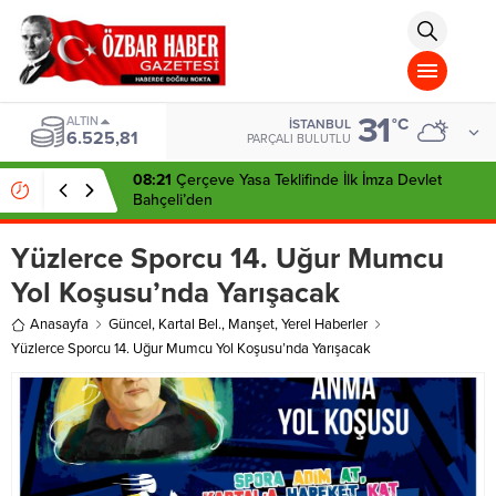
aohbet
islami
chat
omegla
türk
sohbet
31
cinsel
ALTIN
°C
İSTANBUL
6.525,81
sohbet
PARÇALI BULUTLU
dini
chat
08:21
Çerçeve Yasa Teklifinde İlk İmza Devlet
Bahçeli’den
Yüzlerce Sporcu 14. Uğur Mumcu
Yol Koşusu’nda Yarışacak
Anasayfa
Güncel
,
Kartal Bel.
,
Manşet
,
Yerel Haberler
Yüzlerce Sporcu 14. Uğur Mumcu Yol Koşusu’nda Yarışacak