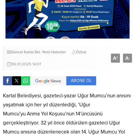
Güncel
Kartal Bel.
Yerel Haberler
Özbar
A
A
+
-
06.01.2025 14:07
ABONE OL
Kartal Belediyesi, gazeteci-yazar Uğur Mumcu’nun anısını
yaşatmak için her yıl düzenlediği, ‘Uğur
Mumcu’yu Anma Yol Koşusu’nun 14’üncüsünü
gerçekleştiriyor. 32 yıl önce öldürülen gazeteci Uğur
Mumcu anısına düzenlenecek olan 14. Uğur Mumcu Yol