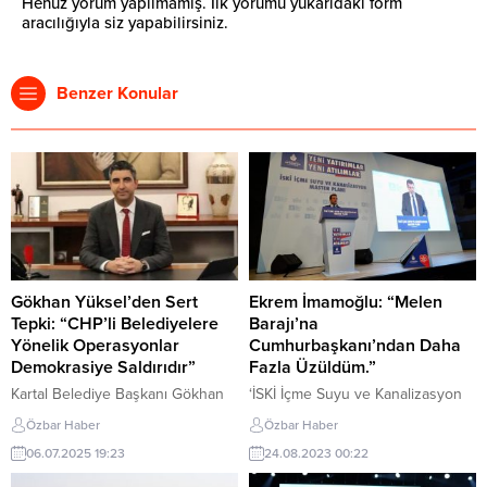
Henüz yorum yapılmamış. İlk yorumu yukarıdaki form
aracılığıyla siz yapabilirsiniz.
Benzer Konular
Gökhan Yüksel’den Sert
Ekrem İmamoğlu: “Melen
Tepki: “CHP’li Belediyelere
Barajı’na
Yönelik Operasyonlar
Cumhurbaşkanı’ndan Daha
Demokrasiye Saldırıdır”
Fazla Üzüldüm.”
Kartal Belediye Başkanı Gökhan
‘İSKİ İçme Suyu ve Kanalizasyon
Yüksel, Adana, Antalya ve
Master Planı’ tanıtım toplantısında
Özbar Haber
Özbar Haber
Adıyaman Belediye Başkanlarına
konuşan İBB Başkanı Ekrem
06.07.2025 19:23
24.08.2023 00:22
yönelik gerçekleştirilen gözaltı
İmamoğlu, gövdesindeki çatlaklar
işlemlerine ilişkin sosyal medya
nedeniyle devreye alınmayan