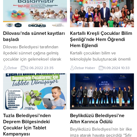
Dilovası’nda sünnet kayıtları
Kartallı Kreşli Çocuklar Bilim
başladı
Şenliği’nde Hem Öğrendi
Hem Eğlendi
Dilovası Belediyesi tarafından
ilçedeki sünnet çağına gelmiş
Kartallı çocukları bilim ve
çocuklar için geleneksel olarak
teknolojiyle buluşturacak önemli
düzenlenen sünnet organizasyon
çalışma ve projelere imza atan
Özbar
12.06.2022 23:35
Özbar Haber
11.09.2024 10:33
kayıtları başladı. Dilovası
Kartal Belediyesi, 6 yaş grubu
Belediyesi’nin geleneksel hale
kreş öğrencilerinin okula uyum
getirdiği toplu sünnet şöleni için
sağlamalarını desteklemek ve
kayıtlar başladı. Dilovası
bilime olan ilgilerini artırmak,
Belediyesi Kültür Merkezi’nde
merak duygusunu geliştirmek
başlayan kayıtlar 30 Haziran
amacıyla ‘Bilim Şenliği’ etkinliği
tarihine kadar devam edecek.
düzenledi. Kartal Belediyesi
Sünnetler, sağlıklı ve modern
Sabiha Bengütaş Kreşi’nde
Tuzla Belediyesi’nden
Beylikdüzü Belediyesi’ne
koşullarda ücretsiz olarak
gerçekleşen etkinliklere, Kartal
Deprem Bölgesindeki
Altın Karınca Ödülü
gerçekleştirilecek. Kayıtların
Belediye Başkanı Gökhan Yüksel,
Çocuklar İçin Tablet
Beylikdüzü Belediyesi’nin bir ilke
ardından Dilovası...
başkan yardımcısı...
Kampanyası
imza atarak hayata geçirdiği “Sıfır