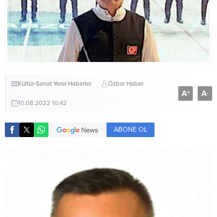
Kültür-Sanat
Yerel Haberler
Özbar Haber
A
A
+
-
10.08.2022 10:42
ABONE OL