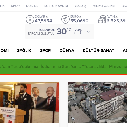
LIK
SPOR
DÜNYA
KÜLTÜR-SANAT
ASAYİŞ
VİDEO GALERİ
Dİ
DOLAR
EURO
ALTIN
47,5954
55,0690
6.525,39
30
°C
İSTANBUL
PARÇALI BULUTLU
NOMİ
SAĞLIK
SPOR
DÜNYA
KÜLTÜR-SANAT
A
ı’dan Tuzla’daki İmar İddialarına Sert Yanıt: “Tutarsızlıklar Manzume