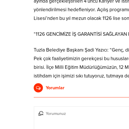
ayında gerçekleştirilen 4’üncü Kariyer ve İst
yönlendirilmesi hedefleniyor. Açılış program
Lisesi’nden bu yıl mezun olacak 1126 lise so
“1126 GENCİMİZE İŞ GARANTİSİ SAĞLAY
Tuzla Belediye Başkanı Şadi Yazıcı: “Genç, 
Pek çok faaliyetimizin gerekçesi bu hususlard
birisi. İlçe Milli Eğitim Müdürlüğümüzün, 12 
istihdam için işimizi sıkı tutuyoruz, tutmaya
Yorumlar