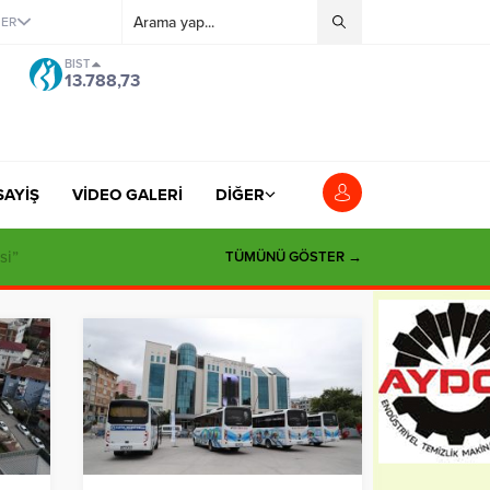
ĞER
BIST
13.788,73
SAYİŞ
VİDEO GALERİ
DİĞER
si”
TÜMÜNÜ GÖSTER →