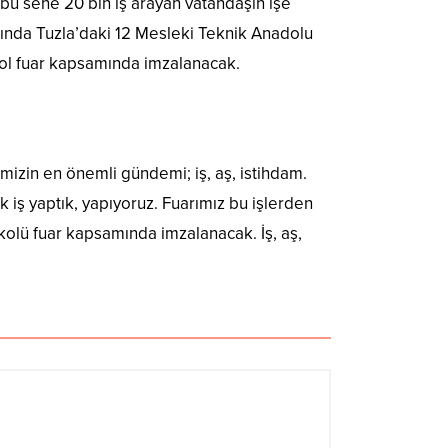
 bu sene 20 bin iş arayan vatandaşın işe
asında Tuzla’daki 12 Mesleki Teknik Anadolu
okol fuar kapsamında imzalanacak.
izin en önemli gündemi; iş, aş, istihdam.
k iş yaptık, yapıyoruz. Fuarımız bu işlerden
okolü fuar kapsamında imzalanacak. İş, aş,