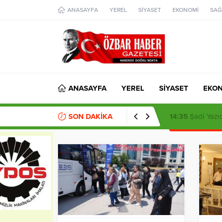
aohbet
ANASAYFA
YEREL
SİYASET
EKONOMİ
SAĞ
islami
chat
omegla
türk
sohbet
cinsel
sohbet
dini
chat
ANASAYFA
YEREL
SİYASET
EKO
SON DAKİKA
14:35
Şadi Yazıc