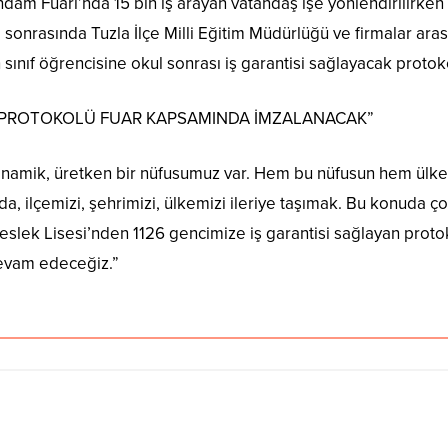
ihdam Fuarı’nda 15 bin iş arayan vatandaş işe yönlendirilirken
ı sonrasında Tuzla İlçe Milli Eğitim Müdürlüğü ve firmalar ar
n sınıf öğrencisine okul sonrası iş garantisi sağlayacak prot
AN PROTOKOLÜ FUAR KAPSAMINDA İMZALANACAK”
dinamik, üretken bir nüfusumuz var. Hem bu nüfusun hem ülkem
a, ilçemizi, şehrimizi, ülkemizi ileriye taşımak. Bu konuda ço
Meslek Lisesi’nden 1126 gencimize iş garantisi sağlayan prot
 devam edeceğiz.”