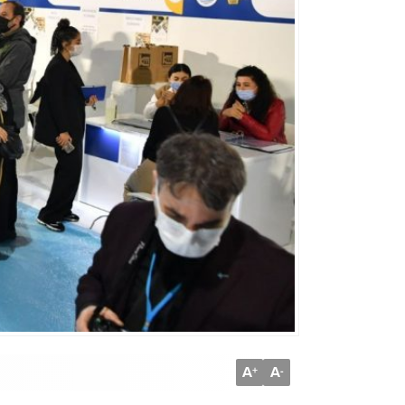
A
A
+
-