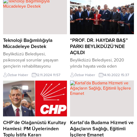
anıldı. 25 Mart 2009 tarihinde
Genel Müdürlüğü 30 Ağustos
Kahramanmaraş’ın Göksun
destanını 100 kişilik dev bir kadro
ilçesinde meydana gelen
ile hazırladığı “Son Söz” projesi ile
helikopter kazasında hayatını
4 ilde seyirciyle buluşturacak.
kaybeden Yazıcıoğlu için
Afyonkarahisar, Kütahya, Uşak ve
Taceddin Dergâhı’ndaki mezarı
İzmir’de...
başında anma töreni
Teknoloji Bağımlılığıyla
“PROF. DR. HAYDAR BAŞ”
gerçekleştirildi. Programa BBP
Mücadeleye Destek
PARKI BEYLİKDÜZÜ’NDE
Genel Başkanı Mustafa Destici,
AÇILDI
Beylikdüzü Belediyesi,
parti yöneticileri ve...
psikososyal sorunlar yaşayan
Beylikdüzü Belediyesi, 2020
gençlerin rehabilitasyonu
yılında hayata veda eden
içinailelere destek oluyor.
Bağımsız Türkiye Partisi (BTP)
Özbar Haber
12.11.2024 11:57
Özbar Haber
14.10.2022 15:37
Bağımlılığın kontrolü amacıyla
Genel Başkanı Prof. Dr. Haydar
belediyenin farklı birimlerindede
Baş’ın adını taşıyan parkı törenle
destek alınıyor. Gençler sağlıklı
hizmete açtı. Kavaklı Mahallesi
uğraş alanlarına
Elmas Sokak’ta, bin 600
yönlendiriliyor.Beylikdüzü
metrekarelik alan üzerine
Belediyesi Kadın ve Aile
oluşturulan parkın açılış töreninde
Hizmetleri Müdürlüğü, 12 – 17 yaş
konuşan Beylikdüzü Belediye
arasındaki teknoloji bağımlılığıolan
Başkanı Mehmet Murat Çalık,
CHP’de Olağanüstü Kurultay
Kartal’da Budama Hizmeti ve
gençlere tedavi hizmeti sunuyor.
“Güçlü bir fikir insanı, etkin bir
Hamlesi: PM Üyelerinden
Ağaçların Sağlığı, Eğitimli
Teknoloji ve internetin kontrolsüz
siyasetçi,...
Toplu İstifa Kararı
İşçilere Emanet