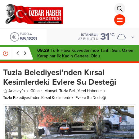
aohbet
islami
chat
omegla
türk
sohbet
31
cinsel
EURO
°C
İSTANBUL
55,1881
sohbet
AZ BULUTLU
dini
chat
09:29
Türk Hava Kuvvetleri’nde Tarihi Gün: Özlem
Karapınar İlk Kadın General Oldu
Tuzla Belediyesi’nden Kırsal
Kesimlerdeki Evlere Su Desteği
Anasayfa
Güncel
,
Manşet
,
Tuzla Bel.
,
Yerel Haberler
Tuzla Belediyesi’nden Kırsal Kesimlerdeki Evlere Su Desteği