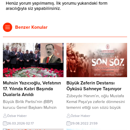
Henüz yorum yapılmamış. İlk yorumu yukarıdaki form
aracılığıyla siz yapabilirsiniz.
Benzer Konular
Muhsin Yazıcıoğlu, Vefatının
Büyük Zaferin Destansı
17. Yılında Kabri Başında
Öyküsü Sahneye Taşınıyor
Dualarla Anıldı
Zübeyde Hanım’ın, oğlu Mustafa
Büyük Birlik Partisi’nin (BBP)
Kemal Paşa’ya zaferle dönmesini
kurucu Genel Başkanı Muhsin
temenni ettiği son sözü büyük
Yazıcıoğlu, vefatının 17. yıl
zaferin 100’üncü yıl dönümünde
Özbar Haber
Özbar Haber
dönümünde Ankara’daki kabri
sahneye taşınıyor. Kültür ve
26.03.2026 02:17
29.08.2022 21:59
başında düzenlenen programla
Turizm Bakanlığı Güzel Sanatlar