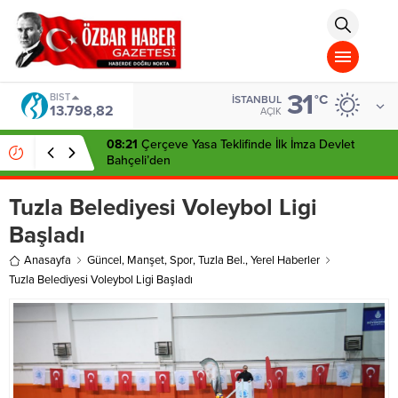
aohbet
islami
chat
omegla
türk
sohbet
31
cinsel
BIST
°C
İSTANBUL
13.798,82
sohbet
AÇIK
dini
chat
08:21
Çerçeve Yasa Teklifinde İlk İmza Devlet
Bahçeli’den
Tuzla Belediyesi Voleybol Ligi
Başladı
Anasayfa
Güncel
,
Manşet
,
Spor
,
Tuzla Bel.
,
Yerel Haberler
Tuzla Belediyesi Voleybol Ligi Başladı