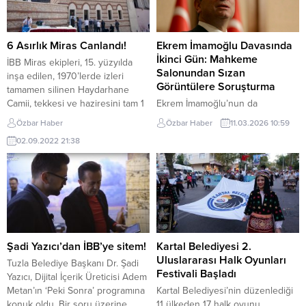
6 Asırlık Miras Canlandı!
Ekrem İmamoğlu Davasında
İkinci Gün: Mahkeme
İBB Miras ekipleri, 15. yüzyılda
Salonundan Sızan
inşa edilen, 1970’lerde izleri
Görüntülere Soruşturma
tamamen silinen Haydarhane
Camii, tekkesi ve haziresini tam 1
Ekrem İmamoğlu’nun da
yıllık çalışmanın ardından yeniden
aralarında yer aldığı, 107’si tutuklu
Özbar Haber
Özbar Haber
11.03.2026 10:59
inşa etti. İBB Başkanı Ekrem
toplam 402 sanığın yargılandığı
02.09.2022 21:38
İmamoğlu, yarım asır sonra
ve İstanbul Büyükşehir
ibadete açılan Haydarhane
Belediyesi’ne (İBB) yönelik
Camii’nde vatandaşlarla birlikte
soruşturma kapsamında açılan
Cuma namazını kıldı. İmamoğlu,
davanın ikinci duruşması
“Bu değerlerini ortaya çıkarttıkça,
tamamlandı. 3 bin 809 sayfalık
İstanbul’un bence hakkını vermiş
iddianame üzerinden yürütülen
olacağız....
yargılamanın ikinci oturumuna,
mahkeme salonundan sızdırılan
Şadi Yazıcı’dan İBB’ye sitem!
Kartal Belediyesi 2.
görüntüler ve usul tartışmaları
Uluslararası Halk Oyunları
Tuzla Belediye Başkanı Dr. Şadi
damga vurdu. Salon
Festivali Başladı
Yazıcı, Dijital İçerik Üreticisi Adem
Görüntülerine Adli İnceleme
Metan’ın ‘Peki Sonra’ programına
Kartal Belediyesi’nin düzenlediği
Bakırköy Cumhuriyet...
konuk oldu. Bir soru üzerine
11 ülkeden 17 halk oyunu