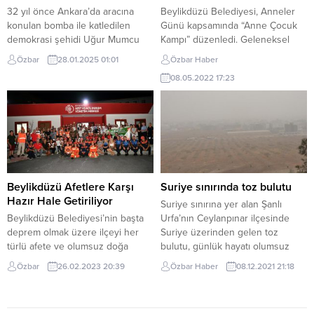
Emre Vefa Göktaş...
32 yıl önce Ankara’da aracına
Beylikdüzü Belediyesi, Anneler
konulan bomba ile katledilen
Günü kapsamında “Anne Çocuk
demokrasi şehidi Uğur Mumcu
Kampı” düzenledi. Geleneksel
için Kartal Belediyesi tarafından
hale gelen etkinlikte anneler,
Özbar
28.01.2025 01:01
Özbar Haber
bir anma programı düzenlendi.
çocuklarıyla birlikte doğayla iç içe
08.05.2022 17:23
Kartal Uğur Mumcu Mahallesi’nde
dopdolu bir hafta sonu geçirme
aynı adı taşıyan Kültür
fırsatı yakaladı. Beylikdüzü
Merkezi’nde düzenlenen anma
Belediyesi bu yıl ki Anneler
programına söyleşi konuğu olarak
Günü’nde de ilçede yaşayan
Evrensel Gazetesi Genel Yayın
anneleri unutmadı. Gençlik ve
Yönetmeni Hakkı Özdal katıldı.
Spor Hizmetleri Müdürlüğü
Uğur Mumcu Kültür Merkezi’ne
tarafından düzenlenen Anne
adını veren...
Çocuk Kampı’nda anneler,
Beylikdüzü Afetlere Karşı
Suriye sınırında toz bulutu
çocuklarıyla...
Hazır Hale Getiriliyor
Suriye sınırına yer alan Şanlı
Beylikdüzü Belediyesi’nin başta
Urfa’nın Ceylanpınar ilçesinde
deprem olmak üzere ilçeyi her
Suriye üzerinden gelen toz
türlü afete ve olumsuz doğa
bulutu, günlük hayatı olumsuz
koşullarına karşı hazır hale
etkiledi. Toz bulutu nedeniyle
Özbar
26.02.2023 20:39
Özbar Haber
08.12.2021 21:18
getirmek için yaptığı çalışmalar
gökyüzü sarı renge büründü.
aralıksız sürüyor. Afetlere karşı
Görüş mesafesinin azaldığı ilçede
çalışmalarını afet öncesi, afet anı
sürücüler, araçlarıyla ilerlemekte