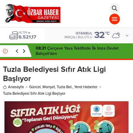
aohbet
islami
chat
omegla
türk
sohbet
32
cinsel
ALTIN
°C
İSTANBUL
6.521,17
sohbet
PARÇALI BULUTLU
dini
chat
08:21
Çerçeve Yasa Teklifinde İlk İmza Devlet
Bahçeli’den
Tuzla Belediyesi Sıfır Atık Ligi
Başlıyor
Anasayfa
Güncel
,
Manşet
,
Tuzla Bel.
,
Yerel Haberler
Tuzla Belediyesi Sıfır Atık Ligi Başlıyor