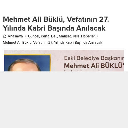
ve afet sonrası olarak planlayan
güçlük çekti. Yetkililer, astım
Belediye, müdahale planının
hastalarının ve yaşlıların zorunlu
temel prensiplerini belirlemek ve
olmadıkça dışarı çıkmaması
Mehmet Ali Büklü, Vefatının 27.
afetin en az zararla atlatılmasını
uyarısında bulundu.
sağlamak amacıyla “Beylikdüzü...
Yılında Kabri Başında Anılacak
Anasayfa
Güncel
,
Kartal Bel.
,
Manşet
,
Yerel Haberler
Mehmet Ali Büklü, Vefatının 27. Yılında Kabri Başında Anılacak