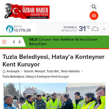
aohbet
islami
chat
omegla
türk
sohbet
31
cinsel
BIST
°C
İSTANBUL
13.779,39
sohbet
AZ BULUTLU
dini
chat
08:21
Çerçeve Yasa Teklifinde İlk İmza Devlet
Bahçeli’den
Tuzla Belediyesi, Hatay’a Konteyner
Kent Kuruyor
Anasayfa
Güncel
,
Manşet
,
Tuzla Bel.
,
Yerel Haberler
Tuzla Belediyesi, Hatay’a Konteyner Kent Kuruyor