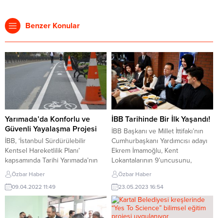
Benzer Konular
Yarımada’da Konforlu ve
İBB Tarihinde Bir İlk Yaşandı!
Güvenli Yayalaşma Projesi
İBB Başkanı ve Millet İttifakı’nın
İBB, ‘İstanbul Sürdürülebilir
Cumhurbaşkanı Yardımcısı adayı
Kentsel Hareketlilik Planı’
Ekrem İmamoğlu, Kent
kapsamında Tarihi Yarımada’nın
Lokantalarının 9’uncusunu,
trafiğe kapalı sokaklarında
Gençlik Ofislerinin de 6’ncısını,
Özbar Haber
Özbar Haber
uygulamalı programlar yaptı. Ordu
Sarıyer Rumelihisarüstü’nde açtı.
09.04.2022 11:49
23.05.2023 16:54
Caddesi ve çevresindeki
ilk yemek servisini kendi yapan
yayaların hareketini sınırlayan
İmamoğlu, öğle yemeğinde
unsurlar tespit edildi. İhtiyaçlar
öğrenciler ve Boğaziçili