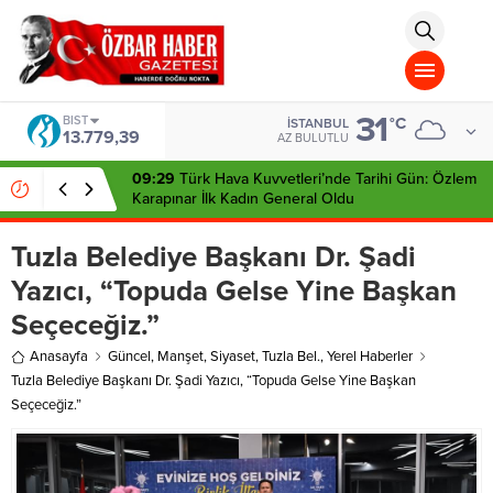
aohbet
islami
chat
omegla
türk
sohbet
31
cinsel
BIST
°C
İSTANBUL
13.779,39
sohbet
AZ BULUTLU
dini
chat
09:29
Türk Hava Kuvvetleri’nde Tarihi Gün: Özlem
Karapınar İlk Kadın General Oldu
Tuzla Belediye Başkanı Dr. Şadi
Yazıcı, “Topuda Gelse Yine Başkan
Seçeceğiz.”
Anasayfa
Güncel
,
Manşet
,
Siyaset
,
Tuzla Bel.
,
Yerel Haberler
Tuzla Belediye Başkanı Dr. Şadi Yazıcı, “Topuda Gelse Yine Başkan
Seçeceğiz.”