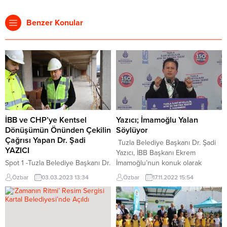
Benzer Konular
İBB ve CHP’ye Kentsel
Yazıcı; İmamoğlu Yalan
Dönüşümün Önünden Çekilin
Söylüyor
Çağrısı Yapan Dr. Şadi
Tuzla Belediye Başkanı Dr. Şadi
YAZICI
Yazıcı, İBB Başkanı Ekrem
Spot 1 -Tuzla Belediye Başkanı Dr.
İmamoğlu’nun konuk olarak
Şadi Yazıcı, Tuzla’da Cumhuriyet
katıldığı bir televizyon
Özbar
03.03.2023 13:34
Özbar
17.11.2022 15:54
Halk Partisi Meclis Üyeleri
programında, kendisiyle ilgili sarf
tarafından engellenen kentsel
ettiği sözlere sosyal medya
dönüşüm çalışmaları hakkında
üzerinden sert tepki gösterdi.
önemli açıklamalarda bulundu.
Başkan Yazıcı, İmamoğlu’nun her
Meclis kararı gerektiren tüm
defasında konuyu çarpıttığını