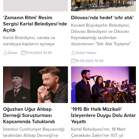
dönüşüm projelerine CHP ve
ifade ederek, “Sayın Ekrem
Muhalefet Partili meclis üyelerinin
İmamoğlu, programda sadece
mahkeme yoluyla sudan
Tuzla’da yaşanan olayla ilgili dört
‘Zamanın Ritmi’ Resim
Dilovası’nda hedef ‘sıfır atık’
sebeplerden dava açarak
dörtlük 8 yalan söylediniz....
Sergisi Kartal Belediyesi’nde
Kocaeli Büyükşehir Belediyesi,
meseleyi sulandırıp engellemeye
Açıldı
Dilovası Belediyesi ve Dilovası
çalıştıklarını ifade eden Başkan
Kartal Belediyesi, sanata ve
Kaymakamlığı tarafından
Yazıcı, “Vatandaşımızı...
sanatçıya kapılarını açmaya
düzenlenen “Sıfır Atık Toplama”
devam ediyor. Kültür ve Sosyal
etkinliği büyük ilgi gördü.
Özbar
17.01.2023 10:30
Özbar Haber
İşler Müdürlüğü’nün hazırladığı
Organizasyon kapsamında;
19.09.2022 10:39
Ocak ayı kültür-sanat programları
çevreye duyarlı bireylerin
kapsamında Kartal Belediyesi,
yetişmesi için çeşitli etkinlikler
‘Zamanın Ritmi’ isimli resim
düzenlendi. Köseler Mahallesi
sergisine ev sahipliği yaptı.
TOKİ Konutlarında düzenlenen
Küratörlüğünü Saeed
etkinliğe; Kocaeli Büyükşehir
Aghanejad’ın üstlendiği; İlhan
Belediyesi Başkan Vekili Yaşar
Aydan, Turgay Sarı ve Saeed
Çakmak, Dilovası Kaymakamı Dr.
Aghanejad’ın yağlı boya
Metin Kubilay, Dilovası Belediye
Oğuzhan Uğur Ahbap
‘1915 Bir Halk Müzikali’
resimlerinden oluşan sergiye
Başkanı Hamza Şayir,...
Derneği Soruşturması
İzleyenlere Duygu Dolu Anlar
sanatseverler büyük ilgi
Kapsamında Tutuklandı
Yaşattı
gösterdi....
İstanbul Cumhuriyet Başsavcılığı
Kartal Belediyesi’nin, 18 Mart
tarafından Ahbap Derneği’ne
Çanakkale Zaferi’nin 107. yıl