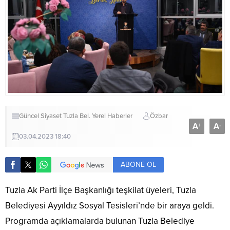
Güncel
Siyaset
Tuzla Bel.
Yerel Haberler
Özbar
A
A
+
-
03.04.2023 18:40
ABONE OL
Tuzla Ak Parti İlçe Başkanlığı teşkilat üyeleri, Tuzla
Belediyesi Ayyıldız Sosyal Tesisleri’nde bir araya geldi.
Programda açıklamalarda bulunan Tuzla Belediye