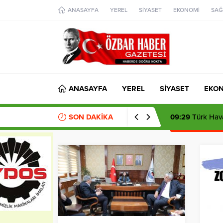
aohbet
ANASAYFA
YEREL
SİYASET
EKONOMİ
SAĞ
islami
chat
omegla
türk
sohbet
cinsel
sohbet
dini
chat
ANASAYFA
YEREL
SİYASET
EKO
SON DAKİKA
09:29
Türk Hava