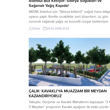
İstanbul Buz Kesiyor: Sibirya Soğukları ve
Sağanak Yağış Kapıda!
AKOM, İstanbul için “Sibirya kökenli” soğuk hava dalga
uyarısı yaptı. Kentte sıcaklıklar sert düşerken, üç gün
sürecek sağanak yağış ve kuvvetli rüzgar bekleniyor.
İstanbul Büyükşehir Belediyesi Afet Koordinasyon
Özbar
25.02.2026 21:22
Merkezi (AKOM), megakenti etkisi altına alacak yeni h
tahmin raporunu paylaştı. Türkiye genelinde
hissedilecek Sibirya kökenli soğuk hava dalgasının,
İstanbul’da hafta boyunca...
ÇALIK: KAVAKLI’YA MUAZZAM BİR MEYDAN
KAZANDIRIYORUZ
Yakuplu, Gürpınar ve Kavaklı Mahallerini kapsayan “3
3 Meydan” projesinin Kavaklı ayağının ilk etabı yüzde