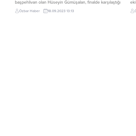
başpehlivan olan Hüseyin Gümüşalan, finalde karşılaştığı
eki
Abdullah Güngör’ü mağlup ederek birinciliğe ulaştı.
çal
Özbar Haber
18.09.2023 13:13
Gümüşalan, üst üste üçüncü altın kemerini İBB Başkanı
bel
i.
Ekrem İmamoğlu’nun elinden aldı. Türkiye
içi
Cumhuriyeti’nin kurucusu Mustafa Kemal Atatürk’ün
gör
güreşe verdiği değerin neticesi...