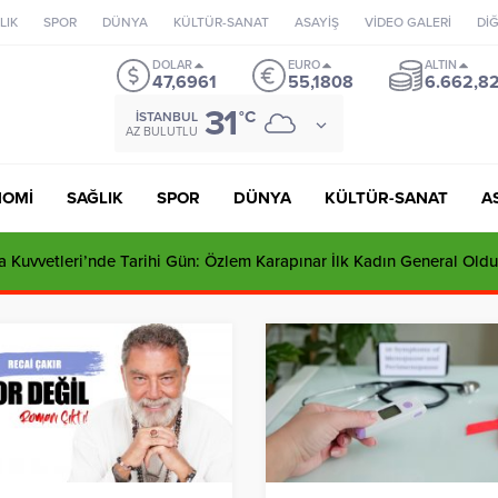
LIK
SPOR
DÜNYA
KÜLTÜR-SANAT
ASAYİŞ
VİDEO GALERİ
Dİ
DOLAR
EURO
ALTIN
47,6961
55,1808
6.662,8
31
°C
İSTANBUL
AZ BULUTLU
NOMİ
SAĞLIK
SPOR
DÜNYA
KÜLTÜR-SANAT
A
 Kuvvetleri’nde Tarihi Gün: Özlem Karapınar İlk Kadın General Oldu