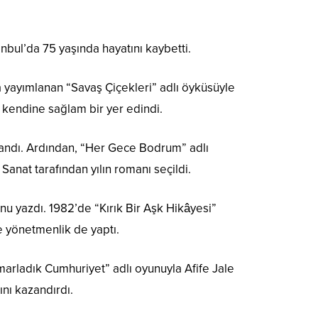
nbul’da 75 yaşında hayatını kaybetti.
a yayımlanan “Savaş Çiçekleri” adlı öyküsüyle
a kendine sağlam bir yer edindi.
azandı. Ardından, “Her Gece Bodrum” adlı
anat tarafından yılın romanı seçildi.
unu yazdı. 1982’de “Kırık Bir Aşk Hikâyesi”
e yönetmenlik de yaptı.
smarladık Cumhuriyet” adlı oyunuyla Afife Jale
ını kazandırdı.