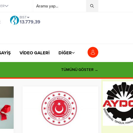
ĞER
BIST
2
13.779,39
SAYİŞ
VİDEO GALERİ
DİĞER
TÜMÜNÜ GÖSTER →