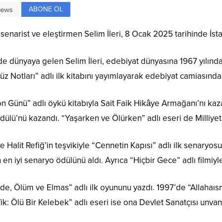
ABONE OL
senarist ve eleştirmen Selim İleri, 8 Ocak 2025 tarihinde İsta
de dünyaya gelen Selim İleri, edebiyat dünyasına 1967 yılınd
Güz Notları” adlı ilk kitabını yayımlayarak edebiyat camiasınd
 Son Günü” adlı öykü kitabıyla Sait Faik Hikâye Armağanı’nı k
lü’nü kazandı. “Yaşarken ve Ölürken” adlı eseri de Milliyet S
e Halit Refiğ’in teşvikiyle “Cennetin Kapısı” adlı ilk senaryos
n iyi senaryo ödülünü aldı. Ayrıca “Hiçbir Gece” adlı filmiyl
Cahide, Ölüm ve Elmas” adlı ilk oyununu yazdı. 1997’de “Allahaı
şfik: Ölü Bir Kelebek” adlı eseri ise ona Devlet Sanatçısı unvan