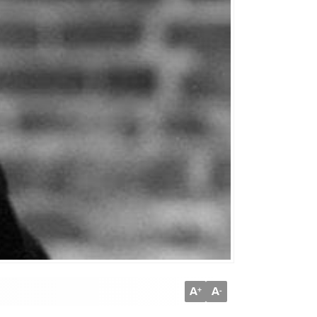
A
A
+
-