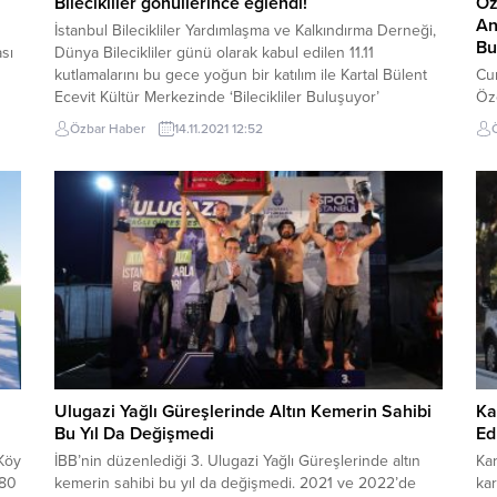
Bilecikliler gönüllerince eğlendi!
Öz
An
İstanbul Bilecikliler Yardımlaşma ve Kalkındırma Derneği,
Bu
sı
Dünya Bilecikliler günü olarak kabul edilen 11.11
kutlamalarını bu gece yoğun bir katılım ile Kartal Bülent
Cu
Ecevit Kültür Merkezinde ‘Bilecikliler Buluşuyor’
Öze
etkinliğiyle gerçekleştirdiler. İstanbul Bilecikliler
yap
Özbar Haber
14.11.2021 12:52
ava
Yardımlaşma ve Kalkındırma Derneği, Dünya Bilecikliler
kat
günü olarak kabul edilen 11.11 kutlamalarını bu gece
Öze
yoğun bir katılım ile Kartal...
değ
Har
bur
Ulugazi Yağlı Güreşlerinde Altın Kemerin Sahibi
Ka
Bu Yıl Da Değişmedi
Ed
 Köy
İBB’nin düzenlediği 3. Ulugazi Yağlı Güreşlerinde altın
Kar
 80
kemerin sahibi bu yıl da değişmedi. 2021 ve 2022’de
kar