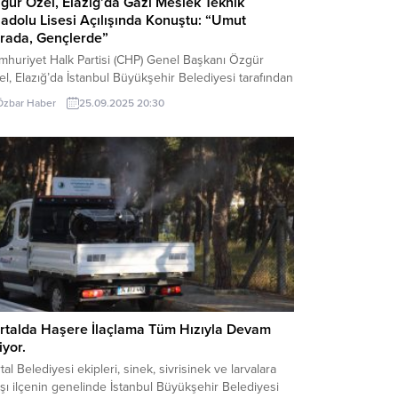
gür Özel, Elazığ’da Gazi Meslek Teknik
adolu Lisesi Açılışında Konuştu: “Umut
rada, Gençlerde”
mhuriyet Halk Partisi (CHP) Genel Başkanı Özgür
l, Elazığ’da İstanbul Büyükşehir Belediyesi tarafından
ılan Gazi Meslek Teknik Anadolu Lisesi’nin açılışına
Özbar Haber
25.09.2025 20:30
ıldı. Açılış töreninde coşkulu bir kalabalığa hitap eden
l, hem yapılan yatırımı hem de siyasi gündemi
erlendirdi. Özel konuşmasına, “Çok değerli Elazığlılar,
put Dağı’nın eteklerindeki yiğit insanlar. Bugün
aya bir...
rtalda Haşere İlaçlama Tüm Hızıyla Devam
iyor.
tal Belediyesi ekipleri, sinek, sivrisinek ve larvalara
şı ilçenin genelinde İstanbul Büyükşehir Belediyesi