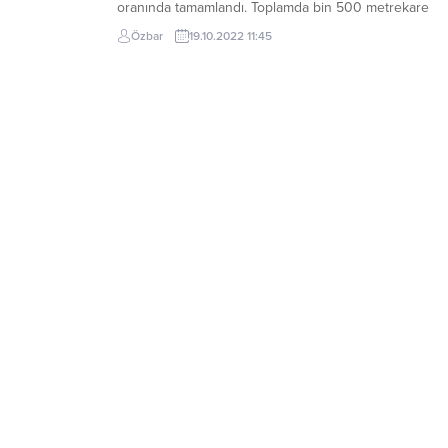
oranında tamamlandı. Toplamda bin 500 metrekare
alanda yürütülen çalışmaları yerinde inceleyen
Özbar
19.10.2022 11:45
Beylikdüzü Belediye Başkanı Mehmet Murat Çalık,
“Kavaklı’ya muazzam bir meydan kazandırıyoruz. ” ded
Projenin ilk etabı tamamlandığında yeşille iç içe, tam
donanımlı...