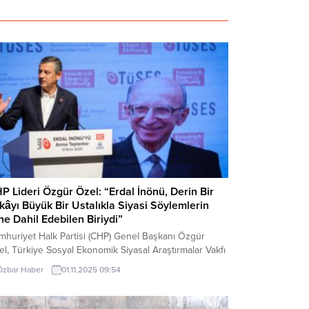
P Lideri Özgür Özel: “Erdal İnönü, Derin Bir
kâyı Büyük Bir Ustalıkla Siyasi Söylemlerin
ine Dahil Edebilen Biriydi”
mhuriyet Halk Partisi (CHP) Genel Başkanı Özgür
l, Türkiye Sosyal Ekonomik Siyasal Araştırmalar Vakfı
SES) tarafından Sarıyer Belediyesi Boğaziçi Kültür
Özbar Haber
01.11.2025 09:54
nat Merkezi’nde düzenlenen, eski Başbakan
dımcısı ve Dışişleri Bakanı Erdal İnönü’nün vefatının
inci yılı anma toplantısına katıldı. Toplantıda konuşan