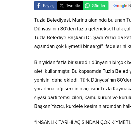
Paylaş
Tweetle
Gönder
Tuzla Belediyesi, Marina alanında bulunan Tu
Dünyası’nın 80’den fazla geleneksel halk çalg
Tuzla Belediye Başkanı Dr. Şadi Yazıcı da ka
açısından çok kıymetli bir sergi” ifadelerini k
Bin yıldan fazla bir süredir dünyanın birçok b
aleti kullanmıştır. Bu kapsamda Tuzla Beledi
yenisini daha ekledi. Türk Dünyası’nın 80’den
yararlanacağı serginin açılışını Tuzla Kaymak
siyasi parti temsilcileri, kamu kurum ve kuruluş
Başkan Yazıcı, kurdele kesimin ardından halk 
“İNSANLIK TARİHİ AÇISINDAN ÇOK KIYMETL