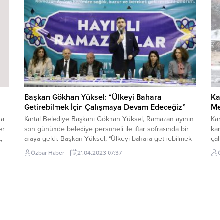
takdiminde bulunuldu. Deprem...
CH
siy
Başkan Gökhan Yüksel: “Ülkeyi Bahara
Ka
Getirebilmek İçin Çalışmaya Devam Edeceğiz”
Me
da
Kartal Belediye Başkanı Gökhan Yüksel, Ramazan ayının
Kar
er
son gününde belediye personeli ile iftar sofrasında bir
ka
,
araya geldi. Başkan Yüksel, “Ülkeyi bahara getirebilmek
çal
ma
için çalışmaya devam edeceğiz” dedi. Kartal Belediyesi
kar
Özbar Haber
21.04.2023 07:37
çalışanlarının katıldığı iftar yemeği Organik Pazar
art
Alanı’nda yapıldı. Kartal Belediye Başkanı Gökhan Yüksel
ara
ile beraber iftar yemeğine; İstanbul Büyükşehir
orm
Belediyesi Sosyal...
Bel