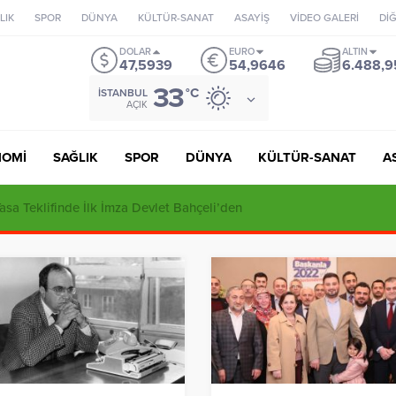
LIK
SPOR
DÜNYA
KÜLTÜR-SANAT
ASAYİŞ
VİDEO GALERİ
Dİ
DOLAR
EURO
ALTIN
47,5939
54,9646
6.488,9
33
°C
İSTANBUL
AÇIK
NOMİ
SAĞLIK
SPOR
DÜNYA
KÜLTÜR-SANAT
A
ı’dan Tuzla’daki İmar İddialarına Sert Yanıt: “Tutarsızlıklar Manzume