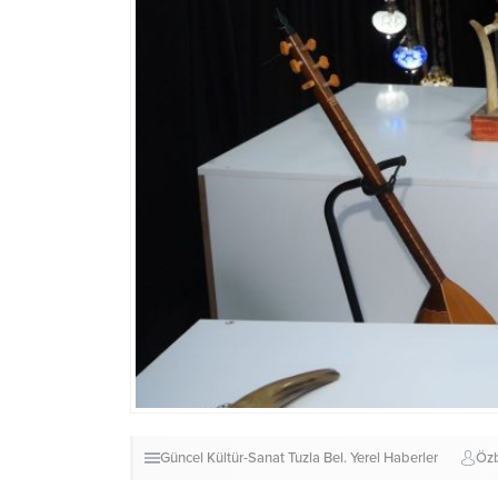
Güncel
Kültür-Sanat
Tuzla Bel.
Yerel Haberler
Öz