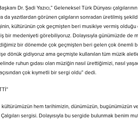
kanı Dr. Şadi Yazıcı,” Geleneksel Türk Dünyası çalgılarının y
 ya da yazıtlardan görünen çalgıların sonradan üretilmiş şeki
inin, kültürünün çok geçmişten beri musikiye vermiş olduğu 
miş bir medeniyeti görebiliyoruz. Dolayısıyla günümüzde de m
ldiğimiz bir dönemde çok geçmişten beri gelen çok önemli b
işe dönük gidiyoruz ama geçmişte kullanılan tüm müzik aletle
melinde ruhun gıdası olan müziğin nasıl ürettiğimizi, nasıl yaş
açısından çok kıymetli bir sergi oldu” dedi.
Tİ”
 kültürümüzün hem tarihimizin, dünümüzün, bugünümüzün ve y
algıları sergisi. Dolayısıyla bu sergide bulunmak benim mutl