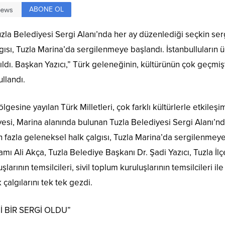
ABONE OL
zla Belediyesi Sergi Alanı’nda her ay düzenlediği seçkin serg
ısı, Tuzla Marina’da sergilenmeye başlandı. İstanbulluların üc
tıldı. Başkan Yazıcı,” Türk geleneğinin, kültürünün çok geçm
ullandı.
ölgesine yayılan Türk Milletleri, çok farklı kültürlerle etkileş
yesi, Marina alanında bulunan Tuzla Belediyesi Sergi Alanı’nd
 fazla geleneksel halk çalgısı, Tuzla Marina’da sergilenmeye 
amı Ali Akça, Tuzla Belediye Başkanı Dr. Şadi Yazıcı, Tuzla İl
larının temsilcileri, sivil toplum kuruluşlarının temsilcileri il
çalgılarını tek tek gezdi.
İ BİR SERGİ OLDU”