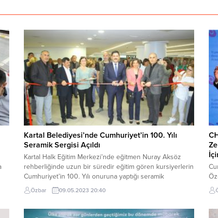
Kartal Belediyesi’nde Cumhuriyet’in 100. Yılı
CH
Seramik Sergisi Açıldı
Ze
İç
Kartal Halk Eğitim Merkezi’nde eğitmen Nuray Aksöz
a
rehberliğinde uzun bir süredir eğitim gören kursiyerlerin
Cu
Cumhuriyet’in 100. Yılı onuruna yaptığı seramik
Öze
e
eserlerden oluşan sergi, Kartal Belediyesi fuaye alanında
(TÜ
Özbar
09.05.2023 20:40
açıldı. Serginin açılışını Kartal Halk Eğitim Merkezi
Sa
Müdürü Seyfullah Kırtay ve davetliler gerçekleştirdi.
Yar
Açılışta kursiyerler adına eğitmen Nuray Aksöz’e buket
18’