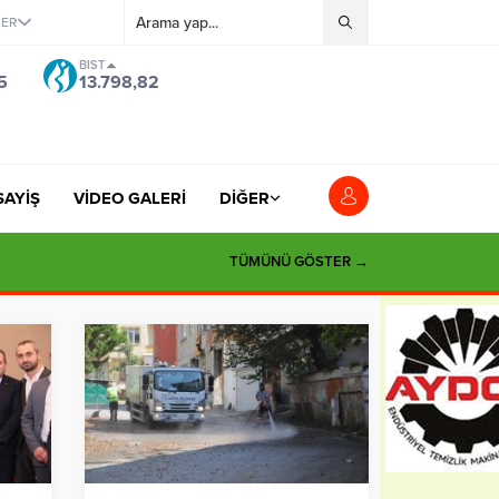
ĞER
BIST
5
13.798,82
SAYİŞ
VİDEO GALERİ
DİĞER
si”
TÜMÜNÜ GÖSTER →