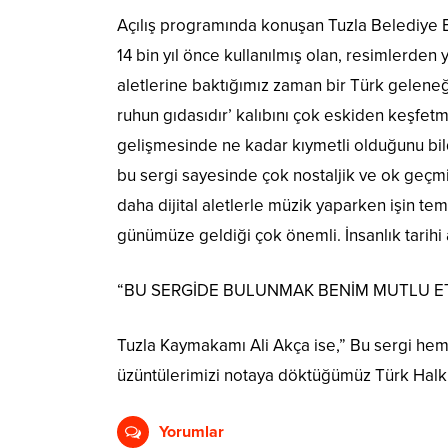
Açılış programında konuşan Tuzla Belediye Baş
14 bin yıl önce kullanılmış olan, resimlerden
aletlerine baktığımız zaman bir Türk geleneğ
ruhun gıdasıdır’ kalıbını çok eskiden keşfet
gelişmesinde ne kadar kıymetli olduğunu bi
bu sergi sayesinde çok nostaljik ve ok geçm
daha dijital aletlerle müzik yaparken işin te
günümüze geldiği çok önemli. İnsanlık tarihi 
“BU SERGİDE BULUNMAK BENİM MUTLU ET
Tuzla Kaymakamı Ali Akça ise,” Bu sergi hem
üzüntülerimizi notaya döktüğümüz Türk Halk Ç
Yorumlar