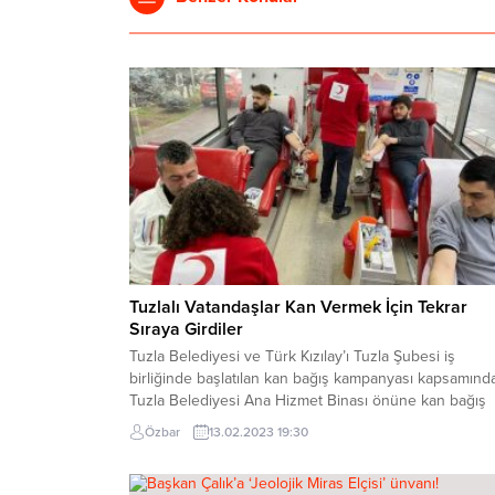
Tuzlalı Vatandaşlar Kan Vermek İçin Tekrar
Sıraya Girdiler
Tuzla Belediyesi ve Türk Kızılay’ı Tuzla Şubesi iş
birliğinde başlatılan kan bağış kampanyası kapsamınd
Tuzla Belediyesi Ana Hizmet Binası önüne kan bağış
aracı geldi. Tuzlalı vatandaşlar depremin ilk 2 gününd
Özbar
13.02.2023 19:30
olduğu gibi bugün de kan vermek için uzun kuyruklar
oluşturdular. Tuzla Belediyesi ve Türk Kızılay’ı Tuzla
Şubesi iş birliğinde, deprem...