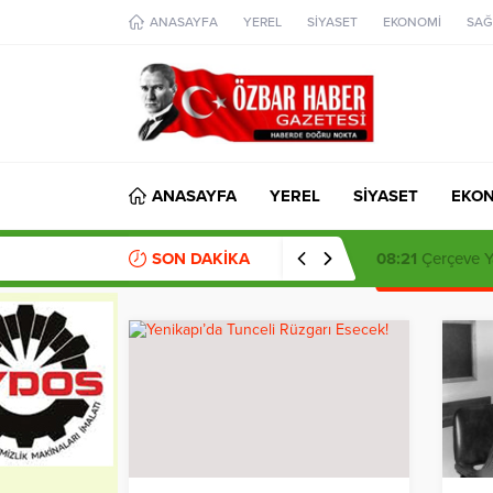
aohbet
ANASAYFA
YEREL
SİYASET
EKONOMİ
SAĞ
islami
chat
omegla
türk
sohbet
cinsel
sohbet
dini
chat
ANASAYFA
YEREL
SİYASET
EKO
SON DAKİKA
14:35
Şadi Yazıc