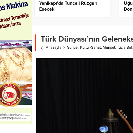
Yenikapı’da Tunceli Rüzgarı
Uğur
Esecek!
Dön
Bir 
Türk Dünyası’nın Gelenekse
Anasayfa
Güncel
,
Kültür-Sanat
,
Manşet
,
Tuzla Bel.