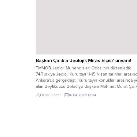
Başkan Çalık’a ‘Jeolojik Miras Elçisi’ ünvanı!
TMMOB Jeoloji Mühendisleri Odası’nın düzenlediği
74.Türkiye Jeoloji Kurultayı 11-15 Nisan tarihleri arasın
Ankara’da gerçekleşti. Kurultayın konukları arasında y
alan Beylikdüzü Belediye Başkanı Mehmet Murat Çalık
Beylikdüzü’nde bulunan ve belediye tarafından koru
Özbar Haber
16.04.2022 12:24
altına alınan 23 milyon yıllık fosil ağaçla ilgili sunum
gerçekleştirdi. Türkiye’nin en büyük fosil ağacının
korunmasına öncülük eden Başkan...