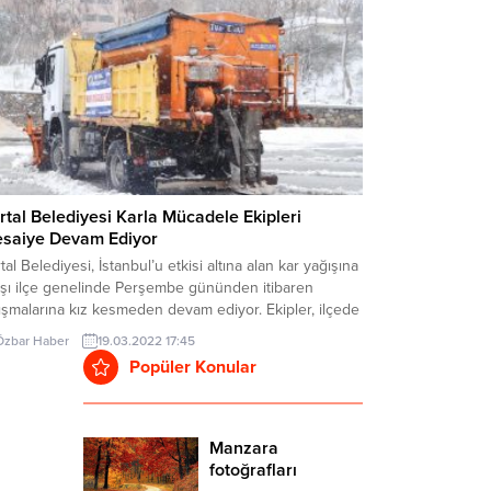
P Genel Başkanı Özel, Erdal İnönü’nün Türk
asetinde bıraktığı derin izleri...
rtal Belediyesi Karla Mücadele Ekipleri
saiye Devam Ediyor
tal Belediyesi, İstanbul’u etkisi altına alan kar yağışına
rşı ilçe genelinde Perşembe gününden itibaren
ışmalarına kız kesmeden devam ediyor. Ekipler, ilçede
ın etkili olduğu bölgelerde küreme, tuzlama ve ana
Özbar Haber
19.03.2022 17:45
erlerde buzlanma riskine karşı, solüsyon çalışmalarına
Popüler Konular
lıksız devam ederken; sahil banında, sokaklarda ve
anlık alanlardaki sokak hayvanlarını da unutmuyor.
irlenen program...
Manzara
fotoğrafları