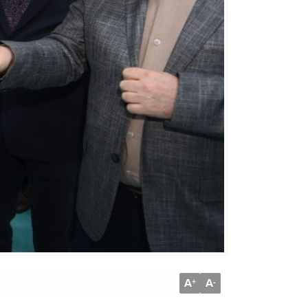
A
A
+
-