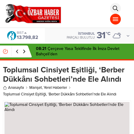
aohbet
islami
chat
omegla
türk
sohbet
31
cinsel
BIST
°C
İSTANBUL
13.798,82
sohbet
PARÇALI BULUTLU
dini
chat
08:21
Çerçeve Yasa Teklifinde İlk İmza Devlet
Bahçeli’den
Toplumsal Cinsiyet Eşitliği, ‘Berber
Dükkânı Sohbetleri’nde Ele Alındı
Anasayfa
Manşet
,
Yerel Haberler
Toplumsal Cinsiyet Eşitliği, ‘Berber Dükkânı Sohbetleri’nde Ele Alındı