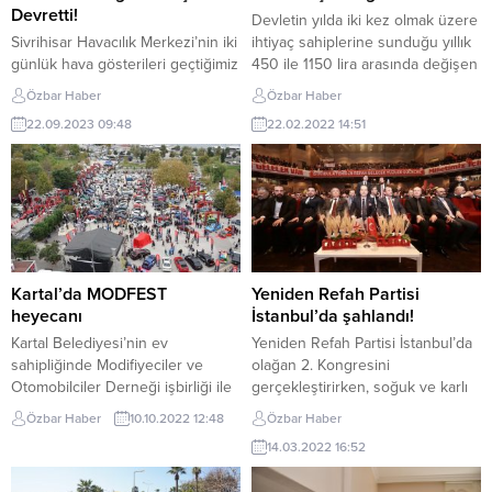
Devretti!
Devletin yılda iki kez olmak üzere
Sivrihisar Havacılık Merkezi’nin iki
ihtiyaç sahiplerine sunduğu yıllık
günlük hava gösterileri geçtiğimiz
450 ile 1150 lira arasında değişen
hafta sonu gerçekleştirildi. Son
oranlarda doğalgaz yardımına 3
Özbar Haber
Özbar Haber
şovunu gösteride 8 bin metre
gün içerisinde 216 bin başvuru
22.09.2023 09:48
22.02.2022 14:51
yükseklikten atlayarak yapan Deli
yapıldı. Doğalgaz yardımlarından
Anlılar Paraşüt Takımı da
4 milyon hanenin yararlanacağı
sancaklarını gençlere devretti.
öngörülüyor.Doğalgaz yardımı
Sivrihisar Havacılık Merkezi’nce
başvuruları e-Devlet üzerinden
bu yıl 8.’si düzenlenen SGH
yapılıyor ve başvuru ekranı tüm
Airshow 2023 | Sivrihisar Hava
vatandaşlara açık halde
Gösterileri, geçtiğimiz hafta sonu
bulunuyor. Başvuru şartları ise
gerçekleştirildi. Profesyonellerin
madde...
Kartal’da MODFEST
Yeniden Refah Partisi
şovlarıyla renklenen etkinlikte,...
heyecanı
İstanbul’da şahlandı!
Kartal Belediyesi’nin ev
Yeniden Refah Partisi İstanbul’da
sahipliğinde Modifiyeciler ve
olağan 2. Kongresini
Otomobilciler Derneği işbirliği ile
gerçekleştirirken, soğuk ve karlı
gerçekleştirilen MODFEST 2022,
havaya rağmen toplanan
Özbar Haber
10.10.2022 12:48
Özbar Haber
Kartal Meydanı’nda yapıldı.
kalabalıkla adeta gövde gösterisi
14.03.2022 16:52
Modifiye araç tutkunlarının ikinci
yaptı Haliç Kongre Merkezini
kez Kartal’da buluştuğu
hınca hınç dolduran Yeniden