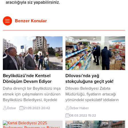
aracılığıyla siz yapabilirsiniz.
Benzer Konular
Beylikdüzü’nde Kentsel
Dilovası’nda yağ
Dönüşüm Devam Ediyor
stokçuluğuna geçit yok!
Daha dirençli bir Beylikdüzü inşa
Dilovası Belediyesi Zabıta
etmek için çalışmalarını sürdüren
Müdürlüğü, fiyatların artacağı
Beylikdüzü Belediyesi, ilçedeki
yönündeki spekülatif iddiaların
tüm kentsel dönüşüm süreçlerini
ardından stokçulara göz
Özbar
21.09.2023 20:42
Özbar Haber
destekliyor. Adnan Kahveci
açtırmamak için ilçede ki
08.03.2022 15:22
Mahallesi’nde 60 daireden oluşan
marketlere yönelik denetimlerini
bir sitenin kentsel dönüşüm
artırdı. Dilovası Belediyesi Zabıta