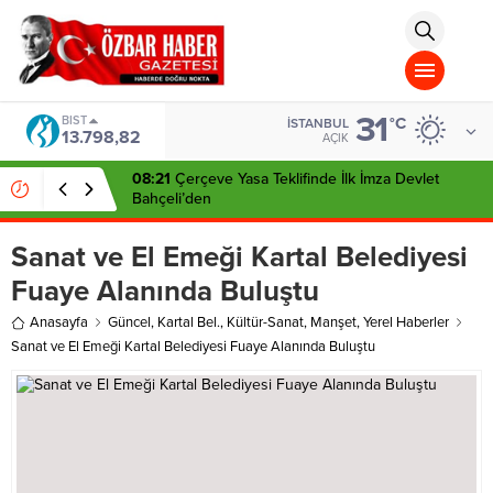
aohbet
islami
chat
omegla
türk
sohbet
31
cinsel
BIST
°C
İSTANBUL
13.798,82
sohbet
AÇIK
dini
chat
08:21
Çerçeve Yasa Teklifinde İlk İmza Devlet
Bahçeli’den
Sanat ve El Emeği Kartal Belediyesi
Fuaye Alanında Buluştu
Anasayfa
Güncel
,
Kartal Bel.
,
Kültür-Sanat
,
Manşet
,
Yerel Haberler
Sanat ve El Emeği Kartal Belediyesi Fuaye Alanında Buluştu