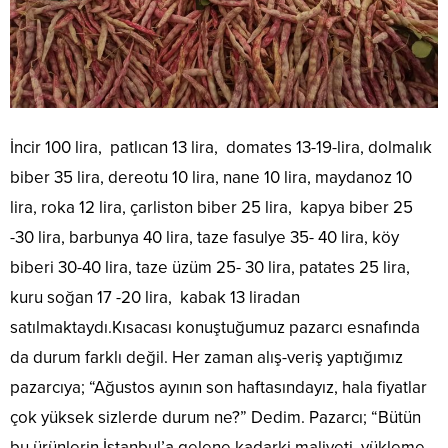
İncir 100 lira, patlıcan 13 lira, domates 13-19-lira, dolmalık
biber 35 lira, dereotu 10 lira, nane 10 lira, maydanoz 10
lira, roka 12 lira, çarliston biber 25 lira, kapya biber 25
-30 lira, barbunya 40 lira, taze fasulye 35- 40 lira, köy
biberi 30-40 lira, taze üzüm 25- 30 lira, patates 25 lira,
kuru soğan 17 -20 lira, kabak 13 liradan
satılmaktaydı.Kısacası konuştuğumuz pazarcı esnafında
da durum farklı değil. Her zaman alış-veriş yaptığımız
pazarcıya; “Ağustos ayının son haftasındayız, hala fiyatlar
çok yüksek sizlerde durum ne?” Dedim. Pazarcı; “Bütün
bu ürünlerin İstanbul’a gelene kadarki maliyeti, yükleme-