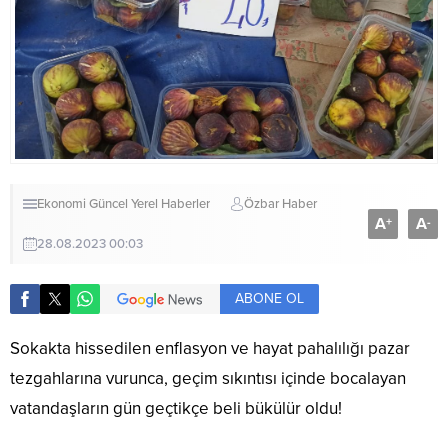
Ekonomi
Güncel
Yerel Haberler
Özbar Haber
A
A
+
-
28.08.2023 00:03
ABONE OL
Sokakta hissedilen enflasyon ve hayat pahalılığı pazar
tezgahlarına vurunca, geçim sıkıntısı içinde bocalayan
vatandaşların gün geçtikçe beli bükülür oldu!