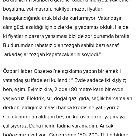
boşaltma, yol masrafı, nakliye, mazot fiyatları
hesaplandığında artık bizi de kurtarmıyor. Vatandaşın
alım gücü azaldığı için bizlerde iş yapamaz olduk. Halde
ki fiyatların pazara yansıması bizi de zor durumda bıraktı.
Bu durumdan rahatsız olan tezgah sahibi bazı esnaf
arkadaşlar tezgah kapatacaklarını söyledi.”
Özbar Haber Gazetesi’ne açıklama yapan bir emekli
vatandaş şu ifadeleri kullandı: “ Evde sadece iki kişiyiz;
ben, eşim. Evimiz kira, 2 odalı 80 metre kare bir evde
yaşıyoruz. Elektrik, su, doğal gaz, gıda, sağlık harcamaları
derken, aldığımız maaşı banka kredisine yatırıyoruz.
Çocuklarımdan aldığım beş on kuruşla pazar yapmaya
çalışıyoruz. Daha incirin tadına varamadım. Ancak
boğazımıza yetiyor. Geçen sene 150- 200- TL ile birkaç