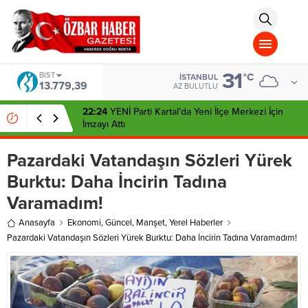
aohbet
islami
chat
omegla
türk
sohbet
31
cinsel
BIST
°C
İSTANBUL
13.779,39
sohbet
AZ BULUTLU
dini
chat
22:24
YENİ Parti Kartal’da Yeni İlçe Merkezi İçin
İmzayı Attı
Pazardaki Vatandaşın Sözleri Yürek
Burktu: Daha İncirin Tadına
Varamadım!
Anasayfa
Ekonomi
,
Güncel
,
Manşet
,
Yerel Haberler
Pazardaki Vatandaşın Sözleri Yürek Burktu: Daha İncirin Tadına Varamadım!