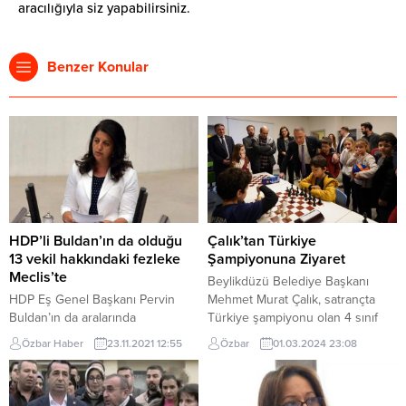
aracılığıyla siz yapabilirsiniz.
Benzer Konular
HDP’li Buldan’ın da olduğu
Çalık’tan Türkiye
13 vekil hakkındaki fezleke
Şampiyonuna Ziyaret
Meclis’te
Beylikdüzü Belediye Başkanı
HDP Eş Genel Başkanı Pervin
Mehmet Murat Çalık, satrançta
Buldan’ın da aralarında
Türkiye şampiyonu olan 4 sınıf
bulunduğu 13 milletvekili
öğrencisi Onur Hışır’ı okulunda
Özbar Haber
23.11.2021 12:55
Özbar
01.03.2024 23:08
hakkındaki 16 yeni dokunulmazlık
ziyaret etti. Hışır’ı ve
dosyası, TBMM Başkanlığı’na
öğretmenlerini başarısından
sunuldu. HDP‘nin Eş Genel
dolayı tebrik eden Başkan Çalık,