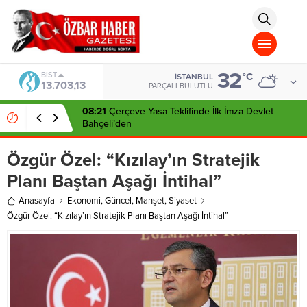
aohbet
islami
chat
omegla
türk
sohbet
32
cinsel
BIST
°C
İSTANBUL
13.703,13
sohbet
PARÇALI BULUTLU
dini
chat
08:21
Çerçeve Yasa Teklifinde İlk İmza Devlet
Bahçeli’den
Özgür Özel: “Kızılay’ın Stratejik
Planı Baştan Aşağı İntihal”
Anasayfa
Ekonomi
,
Güncel
,
Manşet
,
Siyaset
Özgür Özel: “Kızılay’ın Stratejik Planı Baştan Aşağı İntihal”