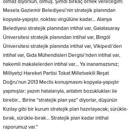
olmaz diyorsun, olmuş. Şimdi birkaç örnek vereceğim:
Mesela Gaziemir Belediyesi’nin stratejik planından
kopyala-yapıştır, noktası virgülüne kadar… Alanya
Belediyesi stratejik planından intihal var, Galatasaray
Üniversitesi stratejik planından intihal var, Bingöl
Üniversitesi stratejik planında intihal var, Vikipedi’den
intihal var, Gıda Mühendisleri Dergisi’nden intihal var,
hakemli makalelerden intihal var… Ya inanamazsınız;
Milliyetçi Hareket Partisi Tokat Milletvekili Reşat
Doğru’nun 2013 Meclis konuşmasını kopyala-yapıştır
yapmışlar; yazım hatalarıyla, anlatım bozuklukları ile
birebir… Birine “stratejik plan yaz” diyorlar, düşünün
Kızılay gibi bir kurum stratejik plan hazırlayacak; sürükle-
bırak, sürükle-bırak… Stratejik plan kadar intihal
raporumuz var.”