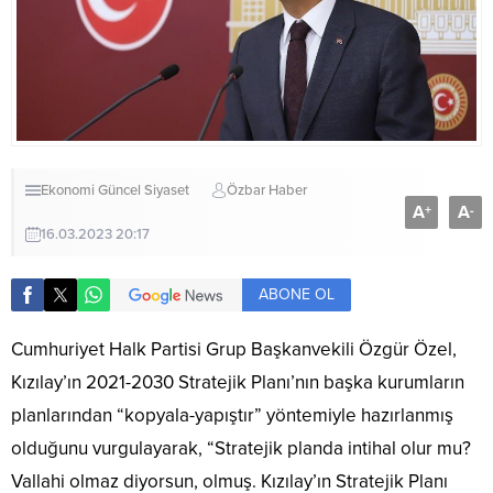
Ekonomi
Güncel
Siyaset
Özbar Haber
A
A
+
-
16.03.2023 20:17
ABONE OL
Cumhuriyet Halk Partisi Grup Başkanvekili Özgür Özel,
Kızılay’ın 2021-2030 Stratejik Planı’nın başka kurumların
planlarından “kopyala-yapıştır” yöntemiyle hazırlanmış
olduğunu vurgulayarak, “Stratejik planda intihal olur mu?
Vallahi olmaz diyorsun, olmuş. Kızılay’ın Stratejik Planı