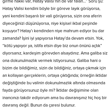
girme hakkı var, Hatay Valisi’nin de var falan…” Soru şu:
Hatay Valisi kendini böyle bir göreve layık görüyorsa,
yani kendini başarılı bir vali görüyorsa, sizin ona aferin
diyeceğinizi düşünüyorsa, niye kişisel ikbal peşinde
koşuyor? Hatay’ı kendinden niye mahrum ediyor bu dar
zamanda? İşini iyi yapıyorsa Hatay’da devam etsin. Yok,
“kötü yapıyor ya, istifa etsin diye biz onun önünü açtık”
diyorsanız, kardeşim görevden alsaydınız. Ama galiba siz
ona dokunulmazlık vermek istiyorsunuz. Galiba hani o
bizim de bildiğimiz, sizin de bildiğiniz, ortaya çıkmak için
an kollayan gerçeklerin, ortaya çıktığında; örneğin iktidar
değiştiğinde bu valinin dokunulmazlık altında olmasında
fayda görüyorsunuz öyle mi? İktidar değişimine olan
inancınızı takdir ediyorum ama bu davranışınız hiç hoş bir
davranış değil. Bunun da çaresi bulunur.