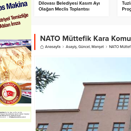
Dilovası Belediyesi Kasım Ayı
Tuzl
Olağan Meclis Toplantısı
Prog
Gerçekleşti
NATO Müttefik Kara Komut
Anasayfa
Asayiş
,
Güncel
,
Manşet
NATO Müttefi