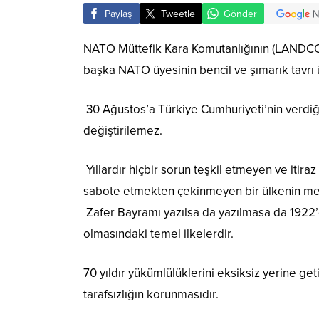
Paylaş
Tweetle
Gönder
NATO Müttefik Kara Komutanlığının (LANDCOM)
başka NATO üyesinin bencil ve şımarık tavrı
30 Ağustos’a Türkiye Cumhuriyeti’nin verdiği 
değiştirilemez.
Yıllardır hiçbir sorun teşkil etmeyen ve itir
sabote etmekten çekinmeyen bir ülkenin mesn
Zafer Bayramı yazılsa da yazılmasa da 1922’
olmasındaki temel ilkelerdir.
70 yıldır yükümlülüklerini eksiksiz yerine ge
tarafsızlığın korunmasıdır.