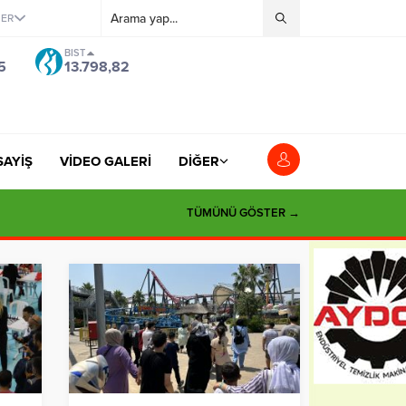
ĞER
BIST
5
13.798,82
SAYİŞ
VİDEO GALERİ
DİĞER
TÜMÜNÜ GÖSTER →