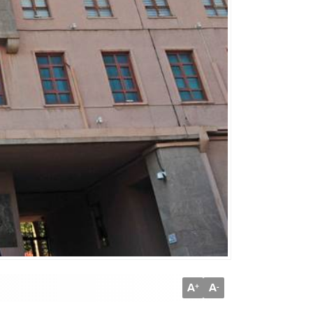
A
A
+
-