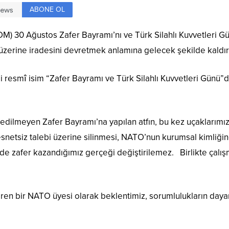
ABONE OL
 30 Ağustos Zafer Bayramı’nı ve Türk Silahlı Kuvvetleri Gün
 üzerine iradesini devretmek anlamına gelecek şekilde kaldı
resmî isim “Zafer Bayramı ve Türk Silahlı Kuvvetleri Günü”dür
az edilmeyen Zafer Bayramı’na yapılan atfın, bu kez uçaklarımız
etsiz talebi üzerine silinmesi, NATO’nun kurumsal kimliğine
de zafer kazandığımız gerçeği değiştirilemez. Birlikte çalı
tiren bir NATO üyesi olarak beklentimiz, sorumlulukların daya