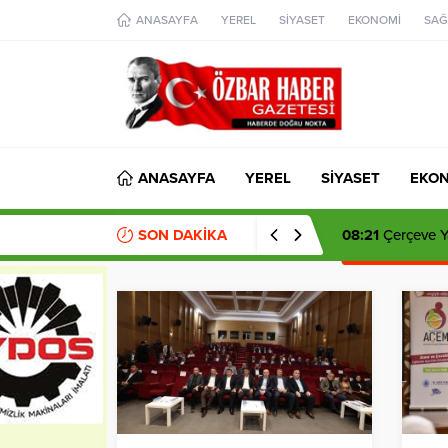
aohbet
ANASAYFA
YEREL
SİYASET
EKONOMİ
SAĞ
islami
chat
omegla
türk
sohbet
cinsel
sohbet
dini
chat
ANASAYFA
YEREL
SİYASET
EKO
SON DAKİKA
08:21
Çerçeve Ya