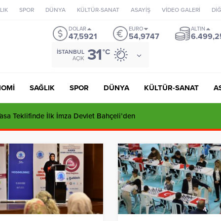
LIK
SPOR
DÜNYA
KÜLTÜR-SANAT
ASAYİŞ
VİDEO GALERİ
Dİ
DOLAR
EURO
ALTIN
47,5921
54,9747
6.499,2
31
°C
İSTANBUL
AÇIK
NOMİ
SAĞLIK
SPOR
DÜNYA
KÜLTÜR-SANAT
A
sa Teklifinde İlk İmza Devlet Bahçeli’den