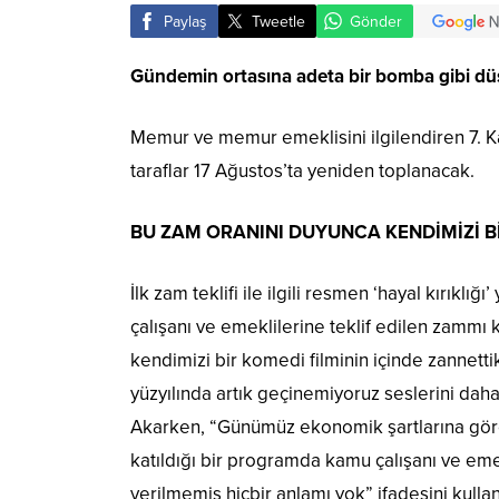
Paylaş
Tweetle
Gönder
Gündemin ortasına adeta bir bomba gibi düş
Memur ve memur emeklisini ilgilendiren 7. K
taraflar 17 Ağustos’ta yeniden toplanacak.
BU ZAM ORANINI DUYUNCA KENDİMİZİ Bİ
İlk zam teklifi ile ilgili resmen ‘hayal kırı
çalışanı ve emeklilerine teklif edilen zamm
kendimizi bir komedi filminin içinde zannetti
yüzyılında artık geçinemiyoruz seslerini daha 
Akarken, “Günümüz ekonomik şartlarına göre 
katıldığı bir programda kamu çalışanı ve em
verilmemiş hiçbir anlamı yok” ifadesini kullan