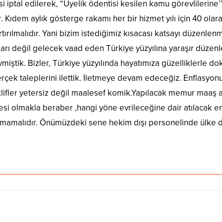
i iptal edilerek, “Üyelik ödentisi kesilen kamu görevlilerine
. Kıdem aylık gösterge rakamı her bir hizmet yılı için 40 ola
ırılmalıdır. Yani bizim istediğimiz kısacası katsayı düzenlen
rı değil gelecek vaad eden Türkiye yüzyılına yaraşır düzenle
iştik. Bizler, Türkiye yüzyılında hayatımıza güzelliklerle dok
rçek taleplerini ilettik. İletmeye devam edeceğiz. Enflasyo
teklifler yetersiz değil maalesef komik.Yapılacak memur maaş a
esi olmakla beraber ,hangi yöne evrileceğine dair atılacak 
lmamalıdır. Önümüzdeki sene hekim dışı personelinde ülke dışı