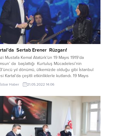
rtal’da Sertab Erener Rüzgarı!
zi Mustafa Kemal Atatürk’ün 19 Mayıs 1919’da
msun’ da başlattığı Kurtuluş Mücadelesi’nin
3’üncü yıl dönümü, ülkemizde olduğu gibi İstanbul
esi Kartal’da çeşitli etkinliklerle kutlandı. 19 Mayıs
türk’ü Anma, Gençlik ve Spor Bayramı kutlamaları
Özbar Haber
21.05.2022 14:06
çevesinde Kartal Belediyesi tarafından, Spor
abakaları, fener alayı ve konserler gerçekleştirildi.
kan Gökhan Yüksel’in ve Başkan yardımcılarının...