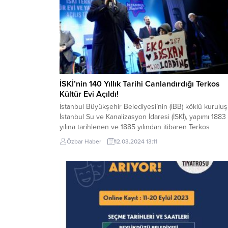
İSKİ’nin 140 Yıllık Tarihi Canlandırdığı Terkos
Kültür Evi Açıldı!
İstanbul Büyükşehir Belediyesi’nin (İBB) köklü kurulu
İstanbul Su ve Kanalizasyon İdaresi (İSKİ), yapımı 1883
yılına tarihlenen ve 1885 yılından itibaren Terkos
Gölü’nden İstanbul’a su gönderen, Osmanlı dönemini
Özbar Haber
12.03.2024 13:11
ilk modern su tesisi pompa istasyonunu, kaderine ter
edilmiş halinden kurtardı. Kentin kültür-sanat ve sosya
hayatına kazandırılan “Terkos Kültür Evi”, İBB Başkanı
Ekrem...