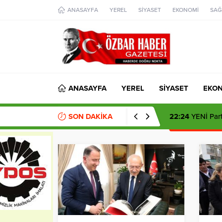
aohbet
ANASAYFA
YEREL
SİYASET
EKONOMİ
SAĞ
islami
chat
omegla
türk
sohbet
cinsel
sohbet
dini
chat
ANASAYFA
YEREL
SİYASET
EKO
SON DAKİKA
22:24
YENİ Parti