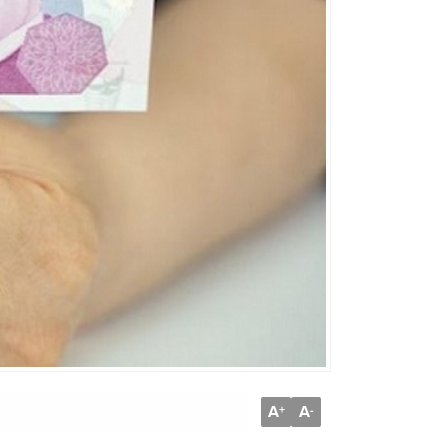
A
A
+
-