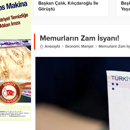
Başkan Çalık, Kılıçdaroğlu İle
Başk
Görüştü
Yaşa
Memurların Zam İsyanı!
Anasayfa
Ekonomi
,
Manşet
Memurların Zam İsy