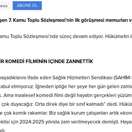
ABONE OL
en 7. Kamu Toplu Sözleşmesi’nin ilk görüşmesi memurları v
amu Toplu Sözleşmesi’nde süreç devam ediyor. Hükümetin ilk
R KOMEDİ FİLMİNİN İÇİNDE ZANNETTİK
klığı’ yaşadıklarını ifade eden Sağlık Hizmetleri Sendikası (
ı kabul etmiyoruz. İğneden ipliğe her şeye her gün gelen zam
k. Ama maalesef komedi filmi değil hayatın gerçekleri yüzümüz
çok duyacağız. Orta direk diye bir sınıf kalmadı” dedi. Hüküme
çok komik rakamlar. Biz sağlık kurum çalışanları artık eko
eklisi için 2024-2025 yılında zam verilmeyecek demişti. Hay
dı.