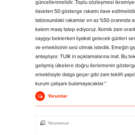
güncellenmelidir. Toplu sözleşmesi ikramiyes
ilaveten 50 gösterge rakamı ilave edilmelidir
tablosundaki rakamlar en az %50 oranında art
kalem maaş talep ediyoruz. Komik zam oranla
saygıyı beklerken liyakat gelecek günleri sevm
ve emeklisinin sesi olmak istedik. Emeğin ge
anlaşılıyor. TUİK in açıklamalarına inat. Bu 
gelişmiş ülkelere doğru ilerlemenin gösterg
emeklisiyle dalga geçer gibi zam teklifi yapı
kurum çalışanı bulamayacaklar.”
Yorumlar