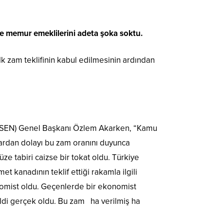
e memur emeklilerini adeta şoka soktu.
 zam teklifinin kabul edilmesinin ardından
SAHİM-SEN) Genel Başkanı Özlem Akarken, “Kamu
lardan dolayı bu zam oranını duyunca
e tabiri caizse bir tokat oldu. Türkiye
t kanadının teklif ettiği rakamla ilgili
nomist oldu. Geçenlerde bir ekonomist
aldi gerçek oldu. Bu zam ha verilmiş ha