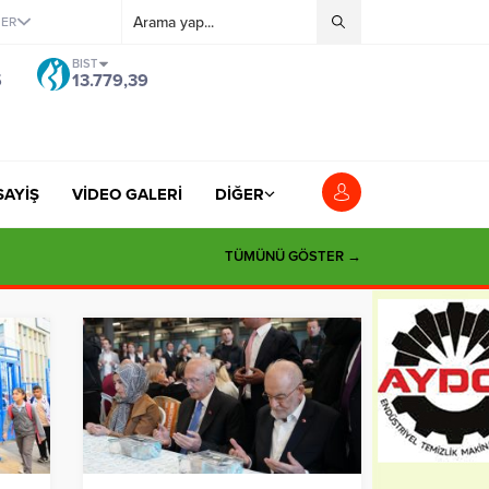
ĞER
BIST
5
13.779,39
SAYİŞ
VİDEO GALERİ
DİĞER
TÜMÜNÜ GÖSTER →