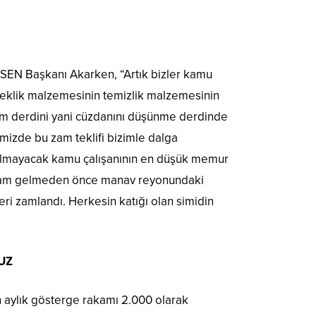
-SEN Başkanı Akarken, “Artık bizler kamu
eklik malzemesinin temizlik malzemesinin
im derdini yani cüzdanını düşünme derdinde
izde bu zam teklifi bizimle dalga
ılmayacak kamu çalışanının en düşük memur
a zam gelmeden önce manav reyonundaki
eri zamlandı. Herkesin katığı olan simidin
UZ
n aylık gösterge rakamı 2.000 olarak