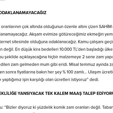
E ODAKLANAMAYACAĞIZ
ranlarının çok altında olduğunun özenle altını çizen SAHİM
aklanamayacağız. Akşam evimize götüreceğimiz ekmeğin yem
nternet sitesinde olduğuna odaklanacağız. Kamu çalışanı geç
ğil. En düşük kira bedelleri 10.000 TL’den başladığı ülkem
bu şekilde açıklayacağına hiçbir malzemeye 2 sene zam yap
if edilen zam gelmeden mum gibi eridi. Misal temmuz ayınd
en sonra fiyatlarına bakın her şey % 100 zamlı… Ulaşım ücretl
 yaptığımız işin karşılığı olan ücretleri istiyoruz” dedi.
KLİLİĞE YANSIYACAK TEK KALEM MAAŞ TALEP EDİYOR
: “Bizler diyoruz ki yüzdelik komik zam oranları değil. Taba