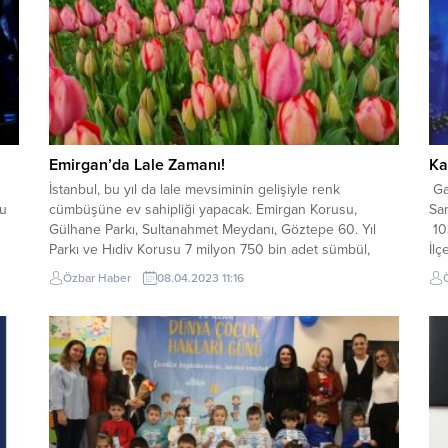
Emirgan’da Lale Zamanı!
Ka
İstanbul, bu yıl da lale mevsiminin gelişiyle renk
Ga
şu
cümbüşüne ev sahipliği yapacak. Emirgan Korusu,
Sa
Gülhane Parkı, Sultanahmet Meydanı, Göztepe 60. Yıl
10
Parkı ve Hıdiv Korusu 7 milyon 750 bin adet sümbül,
İlç
n
nergis, muscari ve lalenin eşsiz güzelliğiyle süslenecek.
Ata
Özbar Haber
08.04.2023 11:16
k
15 Nisan’da başlayacak etkinliklerde çocuk gösterileri,
çer
l
atölyeler, sokak sanatları performansları ve dinletiler...
müs
Baş