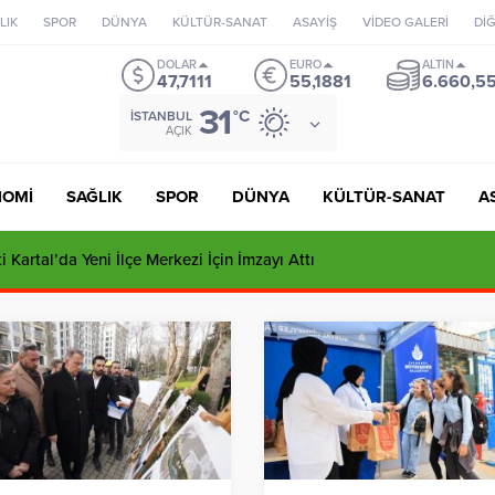
LIK
SPOR
DÜNYA
KÜLTÜR-SANAT
ASAYİŞ
VİDEO GALERİ
Dİ
DOLAR
EURO
ALTIN
47,7111
55,1881
6.660,5
31
°C
İSTANBUL
AÇIK
NOMİ
SAĞLIK
SPOR
DÜNYA
KÜLTÜR-SANAT
A
 Kartal’da Yeni İlçe Merkezi İçin İmzayı Attı