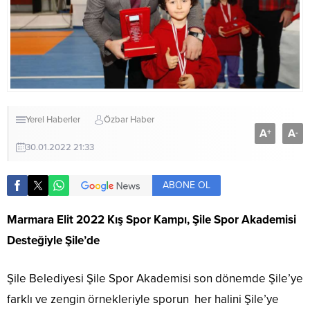
Yerel Haberler
Özbar Haber
A
A
+
-
30.01.2022 21:33
ABONE OL
Marmara Elit 2022 Kış Spor Kampı, Şile Spor Akademisi
Desteğiyle Şile’de
Şile Belediyesi Şile Spor Akademisi son dönemde Şile’ye
farklı ve zengin örnekleriyle sporun her halini Şile’ye