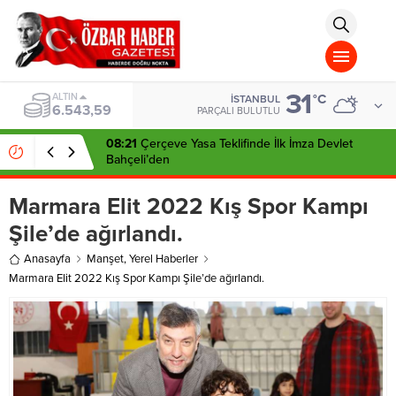
aohbet
islami
chat
omegla
türk
sohbet
31
cinsel
BIST
°C
İSTANBUL
13.798,82
sohbet
PARÇALI BULUTLU
dini
chat
08:21
Çerçeve Yasa Teklifinde İlk İmza Devlet
Bahçeli’den
Marmara Elit 2022 Kış Spor Kampı
Şile’de ağırlandı.
Anasayfa
Manşet
,
Yerel Haberler
Marmara Elit 2022 Kış Spor Kampı Şile’de ağırlandı.