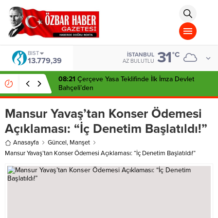
aohbet
islami
chat
omegla
türk
sohbet
31
cinsel
BIST
°C
İSTANBUL
13.779,39
sohbet
AZ BULUTLU
dini
chat
08:21
Çerçeve Yasa Teklifinde İlk İmza Devlet
Bahçeli’den
Mansur Yavaş’tan Konser Ödemesi
Açıklaması: “İç Denetim Başlatıldı!”
Anasayfa
Güncel
,
Manşet
Mansur Yavaş’tan Konser Ödemesi Açıklaması: “İç Denetim Başlatıldı!”