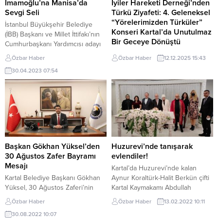
binasında verilen yemekle
‘Kütüphane Okuluma Geldi’
İmamoğlu’na Manisa’da
İyiler Hareketi Derneği’nden
başladı. Ardından Kur’an-ı Kerim
projesi kapsamında İstanbul
Sevgi Seli
Türkü Ziyafeti: 4. Geleneksel
tilaveti gerçekleştirildi. Vatan
Büyükşehir Belediyesi tarafından
“Yörelerimizden Türküler”
İstanbul Büyükşehir Belediye
uğruna canlarını...
500İG Etkinlik Otobüsü, Kartal’da
Konseri Kartal’da Unutulmaz
(İBB) Başkanı ve Millet İttifakı’nın
iki farklı...
Bir Geceye Dönüştü
Cumhurbaşkanı Yardımcısı adayı
Ekrem İmamoğlu, Manisa’nın
İyiler Hareketi Derneği’nin
Özbar Haber
Özbar Haber
12.12.2025 15:43
Akhisar ve Turgutlu ilçelerinde
geleneksel hale getirdiği
30.04.2023 07:54
coşkulu kalabalıklara konuştu.
“Yörelerimizden Türküler”
Akhisar’da Belediye Binası
konserinin 4.’sü, dün akşam
önündeki alanı, Turgutlu’da
Kartal’da adeta bir müzik şölenine
Atatürk Meydanı’nı dolduran
dönüştü. Türkiye’nin dört bir
vatandaşlar, İmamoğlu’na sevgi
yanından derlenmiş türkülerle
gösterilerinde bulundu.
dolu gece, Kartal Bülent Ecevit
İmamoğlu’na Akhisar ve Turgutlu
Kültür Merkezi’nde hınca hınç
buluşmalarında; CHP Grup
dolu bir salonda gerçekleşti ve
Başkan Gökhan Yüksel’den
Huzurevi’nde tanışarak
Başkanvekili Özgür Özel, Akhisar
izleyicilere duygu dolu anlar
30 Ağustos Zafer Bayramı
evlendiler!
Belediye Başkanı Besim Dutlulu,...
yaşattı. Dernek Başkanı Dr.
Mesajı
Kartal’da Huzurevi’nde kalan
SMMM Zeki Arslan’ın
Kartal Belediye Başkanı Gökhan
Aynur Koraltürk-Halit Berkün çifti
öncülüğünde...
Yüksel, 30 Ağustos Zaferi’nin
Kartal Kaymakamı Abdullah
100. yılı dolayısıyla bir kutlama
Demir’in şahitliğinde dünyaevine
Özbar Haber
Özbar Haber
13.02.2022 10:11
mesajı yayımladı. Başkan Yüksel
girdiler. Kartal Bülent Ecevit Kültür
30.08.2022 10:07
yayımladığı mesajında şunlara yer
Merkezinde bulunan Nikah