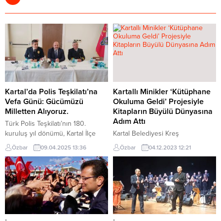
Kartal’da Polis Teşkilatı’na
Kartallı Minikler ‘Kütüphane
Vefa Günü: Gücümüzü
Okuluma Geldi’ Projesiyle
Milletten Alıyoruz.
Kitapların Büyülü Dünyasına
Adım Attı
Türk Polis Teşkilatı’nın 180.
kuruluş yıl dönümü, Kartal İlçe
Kartal Belediyesi Kreş
Emniyet Müdürlüğü’nde
Müdürlüğü’ne bağlı kreşlerde
Özbar
09.04.2025 13:36
Özbar
04.12.2023 12:21
düzenlenen anlamlı bir törenle
eğitim gören 6 yaş grubu
kutlandı. Polis Haftası etkinlikleri
öğrenciler için, kitap okuma
kapsamında gerçekleştirilen
alışkanlığı kazandırmak ve kitap
programda, emniyet mensupları,
okumayı teşvik etmek amacıyla
kamu görevlileri, şehit aileleri ve
anlamlı bir etkinlik düzenlendi.
vatandaşlar bir araya geldi. Tören,
İBB 500İG Etkinlik Otobüsü Kreş
Kartal İlçe Emniyet Müdürlüğü
Öğrencileri İçin Kartal’da