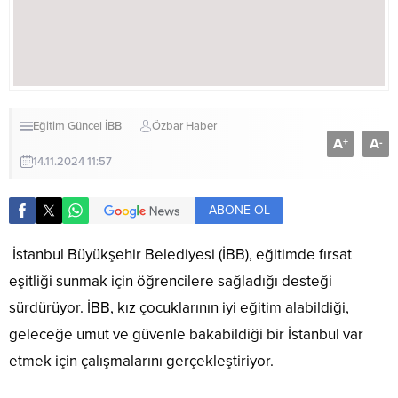
Eğitim
Güncel
İBB
Özbar Haber
A
A
+
-
14.11.2024 11:57
ABONE OL
İstanbul Büyükşehir Belediyesi (İBB), eğitimde fırsat
eşitliği sunmak için öğrencilere sağladığı desteği
sürdürüyor. İBB, kız çocuklarının iyi eğitim alabildiği,
geleceğe umut ve güvenle bakabildiği bir İstanbul var
etmek için çalışmalarını gerçekleştiriyor.