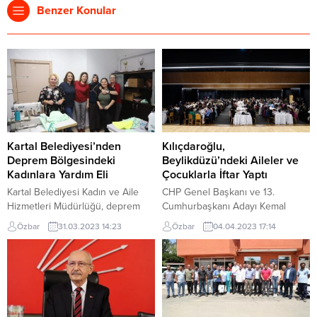
Benzer Konular
Kartal Belediyesi’nden
Kılıçdaroğlu,
Deprem Bölgesindeki
Beylikdüzü’ndeki Aileler ve
Kadınlara Yardım Eli
Çocuklarla İftar Yaptı
Kartal Belediyesi Kadın ve Aile
CHP Genel Başkanı ve 13.
Hizmetleri Müdürlüğü, deprem
Cumhurbaşkanı Adayı Kemal
bölgesinde yaşayan kadınların
Kılıçdaroğlu’nun eşi Selvi
Özbar
31.03.2023 14:23
Özbar
04.04.2023 17:14
büyük ihtiyaç duyduğu iç çamaşırı
Kılıçdaroğlu, iftarını
yetersizliğini çözmek için yeni bir
Beylikdüzü’ndeki aileler ve
adım attı. Çadırlarda ve
çocuklarıyla birlikte açtı.
konteynerlerde kalanların ve
Beylikdüzü Belediye Başkanı
özellikle kadınların yaşadığı hijyen
Mehmet Murat Çalık’ın ev
problemlerinin başında gelen iç
sahipliğinde gerçekleşen iftarda