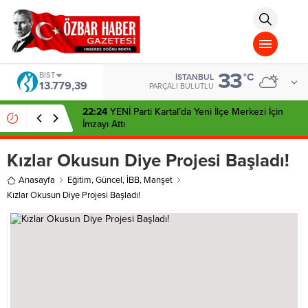
aohbet
islami
chat
omegla
türk
sohbet
33
cinsel
BIST
°C
İSTANBUL
13.779,39
sohbet
PARÇALI BULUTLU
dini
chat
22:24
YENİ Parti Kartal’da Yeni İlçe Merkezi İçin
İmzayı Attı
Kızlar Okusun Diye Projesi Başladı!
Anasayfa
Eğitim
,
Güncel
,
İBB
,
Manşet
Kızlar Okusun Diye Projesi Başladı!