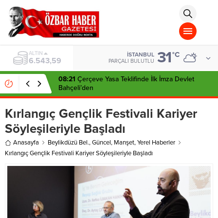
aohbet
islami
chat
omegla
türk
sohbet
31
cinsel
BIST
°C
İSTANBUL
13.798,82
sohbet
PARÇALI BULUTLU
dini
chat
08:21
Çerçeve Yasa Teklifinde İlk İmza Devlet
Bahçeli’den
Kırlangıç Gençlik Festivali Kariyer
Söyleşileriyle Başladı
Anasayfa
Beylikdüzü Bel.
,
Güncel
,
Manşet
,
Yerel Haberler
Kırlangıç Gençlik Festivali Kariyer Söyleşileriyle Başladı