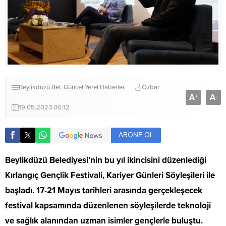
Beylikdüzü Bel.
Güncel
Yerel Haberler
Özbar
A
A
+
-
19.05.2023 00:12
ABONE OL
Beylikdüzü Belediyesi’nin bu yıl ikincisini düzenlediği
Kırlangıç Gençlik Festivali, Kariyer Günleri Söyleşileri ile
başladı. 17-21 Mayıs tarihleri arasında gerçekleşecek
festival kapsamında düzenlenen söyleşilerde teknoloji
ve sağlık alanından uzman isimler gençlerle buluştu.