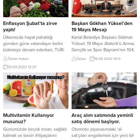
Enflasyon Şubat’ta zirve
Başkan Gökhan Yüksel’den
yaptı!
19 Mayıs Mesajı
Ülkemizde hayat pahalılığı
Kartal Belediye Başkanı Gökhan
günden güne vatandaşın belini
Yüksel, 19 Mayıs Atatürk’ü Anma,
bükmeye devam ederken, TUİK
Gençlik ve Spor Bayramı’nın 104.
Şubat ayı enflasyon rakamlarını
yılında bir kutlama mesajı
Özbar Haber
Özbar
19.05.2023 19:11
açıkladı Türkiye İstatistik Kurumu
yayımladı. Başkan Yüksel, ;Ulu
03.03.2022 13:37
(TÜİK) tarafından paylaşılan
Önderimiz, “Bir milleti aydınlık
verilere göre, tüketici fiyatları aylık
yarınlara gençlerin
bazda yüzde 4,81 yıllık enflasyon
taşıyabileceğini ve Türkiye’nin
yüzde 54,44 olarak gerçekleşti.
kaderini değiştirecek gücün,
Böylelikle TÜFE Nisan 2022
çağdaş zihniyetle yetişen
sonrası zirveyi gördü.
kuşaklarda olduğunu görmüştür.
Bir milleti aydınlık yarınlara
gençlerin taşıyabileceğini ve
Multivitamin Kullanıyor
Araç alım satımında yeminli
Türkiye’nin kaderini
musunuz?
satış dönemi başlıyor.
değiştirecek...
Günümüzde birçok insan, sağlıklı
Otomotiv piyasasındaki ‘al-
kalmak ve besin ihtiyaçlarını
sat’çıları engellemek için yeni bir