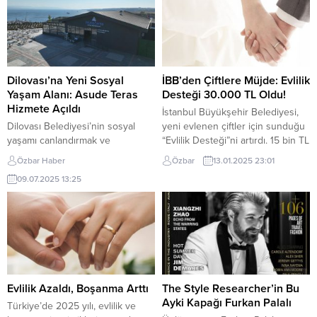
Dilovası’na Yeni Sosyal
İBB’den Çiftlere Müjde: Evlilik
Yaşam Alanı: Asude Teras
Desteği 30.000 TL Oldu!
Hizmete Açıldı
İstanbul Büyükşehir Belediyesi,
Dilovası Belediyesi’nin sosyal
yeni evlenen çiftler için sunduğu
yaşamı canlandırmak ve
“Evlilik Desteği”ni artırdı. 15 bin TL
vatandaşlara kaliteli vakit
olan “Evlilik Desteği”, 30 bin TL’ye
Özbar Haber
Özbar
13.01.2025 23:01
geçirebilecekleri alanlar sunmak
çıkarıldı. Başvurular, “Alo 153
09.07.2025 13:25
amacıyla hayata geçirdiği Asude
Çözüm Merkezi” ve “İstanbul
Teras Cafe & Restaurant,
Senin” mobil uygulaması
kapılarını açtı. Diliskelesi
üzerinden alınıyor. İstanbul
Mahallesi’nde, Yılport Lisesi
Büyükşehir Belediyesi (İBB),
yanında konumlanan Asude
“Evlilik Desteği” ile İstanbul’da
Teras; modern mimarisi, ferah
ihtiyaç durumu tespit edilen
yapısı ve zengin menüsüyle kısa
çiftlere ekonomik destekte
sürede vatandaşların yeni
bulunarak zorlu...
Evlilik Azaldı, Boşanma Arttı
The Style Researcher’in Bu
buluşma noktası haline geldi.
Ayki Kapağı Furkan Palalı
Türkiye’de 2025 yılı, evlilik ve
Ailelerin huzurla vakit