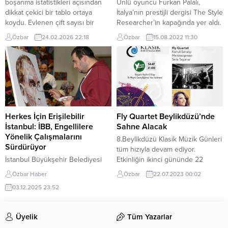
boşanma istatistikleri açısından
Ünlü oyuncu Furkan Palalı,
geçirebileceği, gençlerin...
dikkat çekici bir tablo ortaya
İtalya’nın prestijli dergisi The Style
koydu. Evlenen çift sayısı bir
Researcher’in kapağında yer aldı.
önceki yıla göre gerilerken,
Palalı için İstanbul’a gelip çekim
Özbar
24.02.2026 22:18
Özbar
15.08.2022 11:30
boşanmalar artış gösterdi.
yapan ekip, bu özel kareleri
Yayımlanan 2025 yılı evlenme ve
sayfalarına taşıdı. Çekimlerden
boşanma verilerine göre, 2024’te
görüntülerin yer aldığı kısa bir
569 bin 983 olan evlilik sayısı
videoyu da sosyal medya
2025’te 552 bin 237’ye düştü.
hesabından paylaşan Palalı, kısa
Kaba evlenme hızı ise binde...
sürede hayranları tarafından
binlerce beğeni aldı. Başarılı
oyuncu Furkan Palalı’nıın ünü...
Herkes İçin Erişilebilir
Fly Quartet Beylikdüzü’nde
İstanbul: İBB, Engellilere
Sahne Alacak
Yönelik Çalışmalarını
8.Beylikdüzü Klasik Müzik Günleri
Sürdürüyor
tüm hızıyla devam ediyor.
İstanbul Büyükşehir Belediyesi
Etkinliğin ikinci gününde 22
(İBB), “Herkes İçin Erişilebilir
Temmuz akşamı, saat 21.00’da Fly
Özbar Haber
Özbar
22.07.2023 00:02
İstanbul” hedefiyle engellilere
Quartet sahne alacak. Yaşam
03.12.2025 23:52
yönelik çalışmalarına hız
Vadisi ‘6 Mayıs Gençliğimiz Var
kesmeden devam ediyor. 2025
Sahnesi’nde gerçekleşecek
yılında 188 binin üzerinde engelli
konserde, konuk sanatçı
Üyelik
Tüm Yazarlar
bireye eğitim, ulaşım, istihdam
Mezzosoprano Seda Taşpınar da