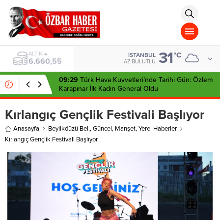
aohbet
islami
chat
omegla
türk
sohbet
31
cinsel
BIST
°C
İSTANBUL
13.779,39
sohbet
AZ BULUTLU
dini
chat
09:29
Türk Hava Kuvvetleri’nde Tarihi Gün: Özlem
Karapınar İlk Kadın General Oldu
Kırlangıç Gençlik Festivali Başlıyor
Anasayfa
Beylikdüzü Bel.
,
Güncel
,
Manşet
,
Yerel Haberler
Kırlangıç Gençlik Festivali Başlıyor