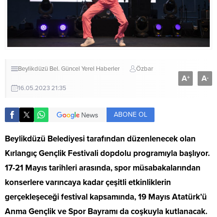
Beylikdüzü Bel.
Güncel
Yerel Haberler
Özbar
A
A
+
-
16.05.2023 21:35
ABONE OL
Beylikdüzü Belediyesi tarafından düzenlenecek olan
Kırlangıç Gençlik Festivali dopdolu programıyla başlıyor.
17-21 Mayıs tarihleri arasında, spor müsabakalarından
konserlere varıncaya kadar çeşitli etkinliklerin
gerçekleşeceği festival kapsamında, 19 Mayıs Atatürk’ü
Anma Gençlik ve Spor Bayramı da coşkuyla kutlanacak.