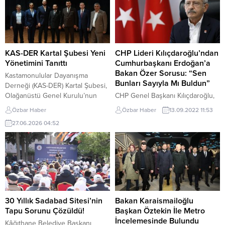
KAS-DER Kartal Şubesi Yeni
CHP Lideri Kılıçdaroğlu’ndan
Yönetimini Tanıttı
Cumhurbaşkanı Erdoğan’a
Bakan Özer Sorusu: “Sen
Kastamonulular Dayanışma
Bunları Sayıyla Mı Buldun”
Derneği (KAS-DER) Kartal Şubesi,
Olağanüstü Genel Kurulu’nun
CHP Genel Başkanı Kılıçdaroğlu,
ardından oluşturulan yeni
Milli Eğitim Bakanı Bakan Özer’in
Özbar Haber
Özbar Haber
13.09.2022 11:53
yönetim kadrosunu ve kurumsal
öğretmenler için “Düşük puanlılar
27.06.2026 04:52
organizasyon yapısını
atandıysa istifa ederim.
kamuoyuyla paylaştı. Yeni
Mühendisler de atanamıyor ama
dönemde görev dağılımları
böyle ağlamıyor” ifadelerini
belirlenirken, şubenin çalışma
kullandığına ilişkin Sözcü gazetesi
alanları da hazırlanan
haberini alıntılayarak, bu duruma
organizasyon şemasıyla yeniden
tepki gösterdi. Dünden beri
yapılandırıldı. Şube Başkanlığı
Bakan Özer’den açıklama
görevini Halil Manoğlu’nun
beklediğini belirten CHP lideri
30 Yıllık Sadabad Sitesi’nin
Bakan Karaismailoğlu
üstlendiği yeni yönetimde,
Kılıçdaroğlu’nun paylaşımı şöyle:
Tapu Sorunu Çözüldü!
Başkan Öztekin İle Metro
Başkan Vekilliğine Atilla Kanatlı,
“Dünden beri Milli Eğitim
İncelemesinde Bulundu
Kâğıthane Belediye Başkanı