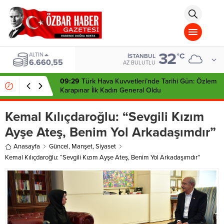
aohbet
islami
chat
omegla
türk
sohbet
32
cinsel
ALTIN
°C
İSTANBUL
6.660,55
sohbet
AZ BULUTLU
dini
chat
09:29
Türk Hava Kuvvetleri’nde Tarihi Gün: Özlem
Karapınar İlk Kadın General Oldu
Kemal Kılıçdaroğlu: “Sevgili Kızım
Ayşe Ateş, Benim Yol Arkadaşımdır”
Anasayfa
Güncel
,
Manşet
,
Siyaset
Kemal Kılıçdaroğlu: “Sevgili Kızım Ayşe Ateş, Benim Yol Arkadaşımdır”