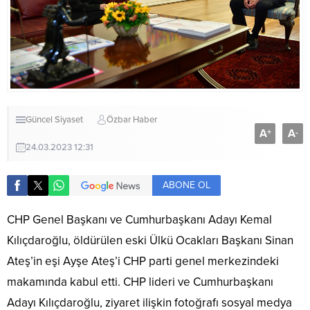
Güncel
Siyaset
Özbar Haber
A
A
+
-
24.03.2023 12:31
ABONE OL
CHP Genel Başkanı ve Cumhurbaşkanı Adayı Kemal
Kılıçdaroğlu, öldürülen eski Ülkü Ocakları Başkanı Sinan
Ateş’in eşi Ayşe Ateş’i CHP parti genel merkezindeki
makamında kabul etti. CHP lideri ve Cumhurbaşkanı
Adayı Kılıçdaroğlu, ziyaret ilişkin fotoğrafı sosyal medya