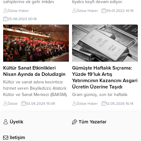
sahiplerine ek gelir imkânı
tiyatro keyfi devam ediyor.
sağlamak amacıyla hayata
Maltepe Belediyesi’nin Prof. Dr.
Özbar Haber
Özbar Haber
29.01.2022 14:19
geçirdiği Yeniden Kullanım Pazarı,
Türkan Saylan Kültür Merkezi’nde
25.08.2023 00:16
27 Ağustos’ta belediye
yarıyıl tatilindeki Maltepeli
bahçesinde açılıyor. Türkiye’de
çocuklar için düzenlediği
hızla artan enflasyon nedeniyle
‘Sömestir 2022 Çocuk Tiyatroları
vatandaşın alım gücünün düşmesi
Şenliği’ 5. gününde Mavi
ve tekstil endüstrisinin çevreye
Kumpanya sahne aldı. Ece
verdiği zararlar nedeniyle ikinci el
Şeker’in kaleme aldığı ‘Kuki’nin
eşyalara rağbet her geçen gün
Misafirleri’ isimli oyunda çocuklara
artıyor. Kadıköy Belediyesi de...
hayvan sevgisi ve paylaşmanın
Kültür Sanat Etkinlikleri
Gümüşte Haftalık Sıçrama:
önemi...
Nisan Ayında da Doludizgin
Yüzde 19’luk Artış
Yatırımcının Kazancını Asgari
Kültür ve sanat adına kesintisiz
Ücretin Üzerine Taşıdı
hizmet veren Beylikdüzü Atatürk
Kültür ve Sanat Merkezi (BAKSM),
Gram gümüş, son bir haftalık
Nisan ayında da dopdolu
süreçte 105 TL seviyelerinden
Özbar
03.04.2024 15:09
Özbar Haber
12.05.2026 16:14
etkinliklerle sanatseverlerin
125 TL bandına yükselerek
buluşma noktası olacak.
yaklaşık yüzde 19 oranında değer
Tiyatrodan konsere, stand up
kazandı. Küresel piyasalarda
Üyelik
Tüm Yazarlar
gösterilerinden çocuk oyunlarına
yaşanan dalgalanmalar, jeopolitik
kadar birçok etkinliğe ev sahibi
riskler ve güvenli liman
İletişim
yapacak etkinliklerle, Beylikdüzü
talebindeki artış, değerli