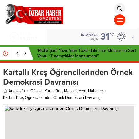
aohbet
islami
chat
omegla
türk
sohbet
31
cinsel
EURO
°C
İSTANBUL
55,0112
sohbet
AÇIK
dini
chat
14:35
Şadi Yazıcı’dan Tuzla’daki İmar İddialarına Sert
Yanıt: “Tutarsızlıklar Manzumesi”
Kartallı Kreş Öğrencilerinden Örnek
Demokrasi Davranışı
Anasayfa
Güncel
,
Kartal Bel.
,
Manşet
,
Yerel Haberler
Kartallı Kreş Öğrencilerinden Örnek Demokrasi Davranışı