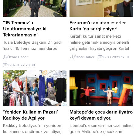
“15 Temmuz’u
Erzurum’u anlatan eserler
Unutturmamalıyız ki
Kartal’da sergileniyor!
Tekrarlanmasın”
Kartal’ı kültür sanat merkezi
Tuzla Belediye Başkanı Dr. Şadi
haline getirmek amacıyla önemli
Yazıcı, 15 Temmuz hain darbe
çalışmaları hayata geçiren Kartal
girişiminin 6’ıncı yılında 15
Belediyesi, sanatçıları
Özbar Haber
Özbar Haber
15.03.2022 12:51
Temmuz Şehitler Köprüsü’nde
desteklemek amacıyla Kültür ve
15.07.2022 23:38
açıklamalarda bulundu. Başkan
Sosyal İşler Müdürlüğü
Yazıcı,” Sayın
organizasyonu ile çeşitli
Cumhurbaşkanımızın uçağının
etkinliklere ev sahipliği yapmaya
inmesini saniye saniye bekledik.
devam ediyor. Emekli öğretmen
Sayın Cumhurbaşkanımızı
ve sanayici Nurullah Polat’ın yıllar
başkomutanlığında dünyanın en
boyunca yaptığı suluboya
kuvvetli ordusu olduk” dedi. 15
Erzurum resimlerinden oluşan
Temmuz hain darbe girişiminin
sergi, Kartal Belediyesi fuaye
‘Yeniden Kullanım Pazarı’
Maltepe’de çocukların tiyatro
üzerinden 6 yıl geçti. Tuzla
alanında açıldı. Sergi,...
Kadıköy’de Açılıyor
keyfi devam ediyor.
Belediye Başkanı Dr....
Kadıköy Belediyesi’nin yeniden
İstanbul’da sanatın merkezi haline
kullanımı özendirmek ve ihtiyaç
gelen Maltepe’de çocukların