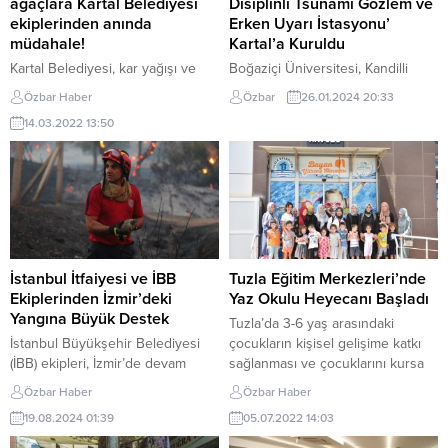
ağaçlara Kartal Belediyesi
Disiplinli Tsunami Gözlem ve
ekiplerinden anında
Erken Uyarı İstasyonu’
müdahale!
Kartal’a Kuruldu
Kartal Belediyesi, kar yağışı ve
Boğaziçi Üniversitesi, Kandilli
olumsuz hava koşullarına rağmen
Rasathanesi ve Deprem
Özbar Haber
Özbar
26.01.2024 20:33
ilçede çalışmalarını sürdürüyor.
Araştırma Enstitüsü (KRDAE)’nün
14.03.2022 13:50
Kartal Belediyesi Park ve
İstanbul İl Afet Risk Azaltma Planı
Bahçeler Müdürlüğü tarafından
(IRAP) kapsamında Marmara
ilçe genelinde kar yağışından
Denizi çevresi ve adalara kurmayı
etkilenen ağaçlara da anında
planladığı ‘Çok Disiplinli Tsunami
müdahale ediliyor. Ekipler, hava
Gözlem ve Erken Uyarı
koşullarından dolayı ağaçlarda
İstasyonu’nun ilki, Kartal
oluşan tahribat ve olumsuzlukları
Belediyesi’nin Dragos Su Sporları
gideriyor. İstanbul’u etkisi altına
Merkezi’nde hayata geçti.
İstanbul İtfaiyesi ve İBB
Tuzla Eğitim Merkezleri’nde
alan kar yağışı ve fırtına sonrası
İstasyonlarda yer alan gelişmiş
Ekiplerinden İzmir’deki
Yaz Okulu Heyecanı Başladı
ilçede çalışmalarını...
tsunami erken uyarı sistemleriyle
Yangına Büyük Destek
Tuzla’da 3-6 yaş arasındaki
Marmara...
İstanbul Büyükşehir Belediyesi
çocukların kişisel gelişime katkı
(İBB) ekipleri, İzmir’de devam
sağlanması ve çocuklarını kursa
eden orman yangınına
getiren annelerin de kendi
Özbar Haber
Özbar Haber
müdahalede kritik bir rol
alanlarında seçtikleri konular
19.08.2024 01:39
05.07.2022 14:03
üstlenerek gece gündüz sahada
üzerine eğitimler alabildikleri
görev aldı. İstanbul İtfaiyesi’nin
Tuzla Belediyesi Anne Çocuk