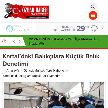
aohbet
islami
chat
omegla
türk
sohbet
29
cinsel
BIST
°C
İSTANBUL
13.779,39
sohbet
HAFIF YAĞMURLU
dini
chat
22:24
YENİ Parti Kartal’da Yeni İlçe Merkezi İçin
İmzayı Attı
Kartal’daki Balıkçılara Küçük Balık
Denetimi
Anasayfa
Güncel
,
Manşet
,
Yerel Haberler
Kartal’daki Balıkçılara Küçük Balık Denetimi