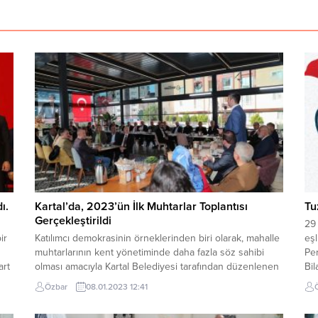
ı.
Kartal’da, 2023’ün İlk Muhtarlar Toplantısı
Tu
Gerçekleştirildi
29 
ir
Katılımcı demokrasinin örneklerinden biri olarak, mahalle
eşl
muhtarlarının kent yönetiminde daha fazla söz sahibi
Pe
art
olması amacıyla Kartal Belediyesi tarafından düzenlenen
Bi
Muhtarlar Toplantısı’nın, 2023 yılındaki ilk programı
Tu
Özbar
08.01.2023 12:41
gerçekleştirildi. Toplantıda konuşan Kartal Belediye
Başkanı Gökhan Yüksel, 2023’ün Cumhuriyet’in