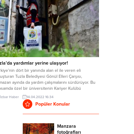
zla’da yardımlar yerine ulaşıyor!
kiye’nin dört bir yanında alan el ile veren eli
uşturan Tuzla Belediyesi Gönül Elleri Çarşısı,
mazan ayında da yardım çalışmalarını sürdürüyor. Bu
samda özel bir üniversitenin Kariyer Kulübü
encileri, Tuzla Belediyesi Gönül Elleri Çarşısı işbirliği
Özbar Haber
14.04.2022 16:34
 90 ailenin yüzünü güldürdü Türkiye’nin dört bir
Popüler Konular
ında alan el il veren eli buluşturan...
Manzara
fotoğrafları