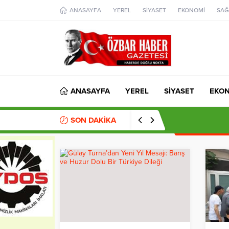
aohbet
ANASAYFA
YEREL
SİYASET
EKONOMİ
SAĞ
islami
chat
omegla
türk
sohbet
cinsel
sohbet
dini
chat
ANASAYFA
YEREL
SİYASET
EKO
SON DAKİKA
09:29
Türk Hava