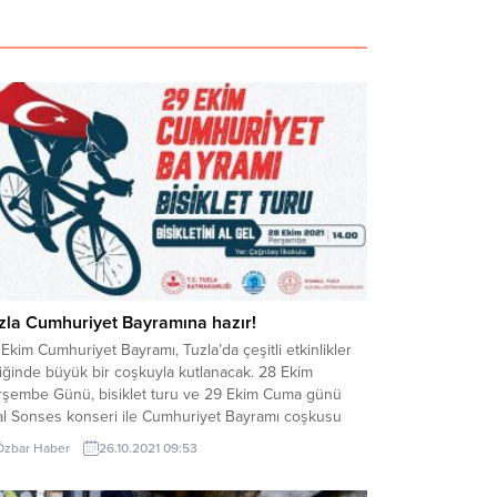
zla Cumhuriyet Bayramına hazır!
Ekim Cumhuriyet Bayramı, Tuzla’da çeşitli etkinlikler
iğinde büyük bir coşkuyla kutlanacak. 28 Ekim
rşembe Günü, bisiklet turu ve 29 Ekim Cuma günü
lal Sonses konseri ile Cumhuriyet Bayramı coşkusu
zla’da yaşanacak.
Özbar Haber
26.10.2021 09:53