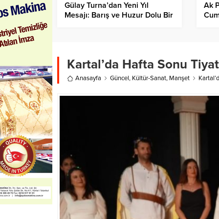
Gülay Turna’dan Yeni Yıl
Ak P
Mesajı: Barış ve Huzur Dolu Bir
Cum
Türkiye Dileği
Mer
Kart
Kartal’da Hafta Sonu Tiyat
Anasayfa
Güncel
,
Kültür-Sanat
,
Manşet
Kartal’