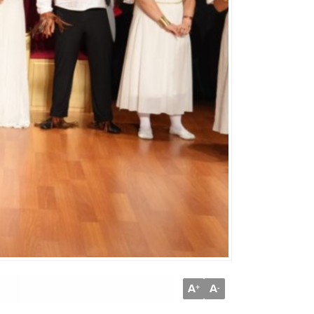
A
A
+
-