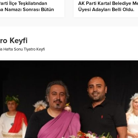
arti İlçe Teşkilatından
AK Parti Kartal Belediye Me
a Namazı Sonrası Bütün
Üyesi Adayları Belli Oldu.
kez Camilerinde
al’lılara Aşure İkramı…
ro Keyfi
da Hafta Sonu Tiyatro Keyfi