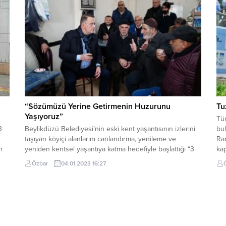
100’üncü yılı olmasına dikkat çekerek, yeni yılda da daha
modern ve yaşanabilir Kartal için büyük...
“Sözümüzü Yerine Getirmenin Huzurunu
Tu
Yaşıyoruz”
Tür
3
Beylikdüzü Belediyesi’nin eski kent yaşantısının izlerini
bul
taşıyan köyiçi alanlarını canlandırma, yenileme ve
Ra
n
yeniden kentsel yaşantıya katma hedefiyle başlattığı “3
kap
.
Köy 3 Meydan” projesinin çalışmaları devam ediyor.
öğr
Özbar
04.01.2023 16:27
Projenin Gürpınar ayağındaki çalışmalar kapsamında,
ile
alanda bulunan elektrik trafosunun yeni yerine
yan
rın
taşınmasının ardından mevcuttaki trafonun yıkımı
gerçekleştirildi. Çalışmaları yerinde inceleyen Beylikdüzü
Belediye Başkanı Mehmet...