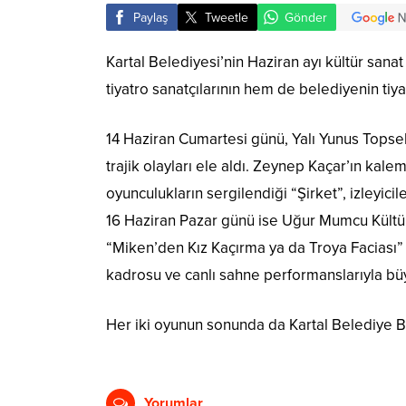
Paylaş
Tweetle
Gönder
Kartal Belediyesi’nin Haziran ayı kültür sana
tiyatro sanatçılarının hem de belediyenin tiya
14 Haziran Cumartesi günü, Yalı Yunus Topsel
trajik olayları ele aldı. Zeynep Kaçar’ın kale
oyunculukların sergilendiği “Şirket”, izleyicil
16 Haziran Pazar günü ise Uğur Mumcu Kültür
“Miken’den Kız Kaçırma ya da Troya Faciası” ad
kadrosu ve canlı sahne performanslarıyla bü
Her iki oyunun sonunda da Kartal Belediye B
Yorumlar