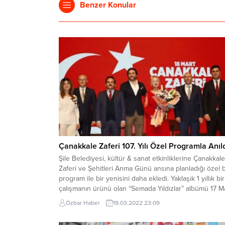
Benzer Konular
Çanakkale Zaferi 107. Yılı Özel Programla Anıld
Şile Belediyesi, kültür & sanat etkinliklerine Çanakkale
Zaferi ve Şehitleri Anma Günü ansına planladığı özel b
program ile bir yenisini daha ekledi. Yaklaşık 1 yıllık bir
çalışmanın ürünü olan “Semada Yıldızlar” albümü 17 M
gecesi Şile’de sanatseverlerle buluştu. TRT sanatçısı
Özbar Haber
19.03.2022 23:09
Alev Sağlık’ın söz ve bestelerini oluşturduğu albümde
yer alan parçalara...