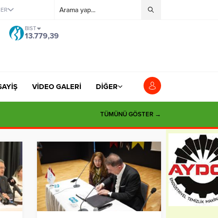
ĞER
BIST
13.779,39
SAYİŞ
VİDEO GALERİ
DİĞER
TÜMÜNÜ GÖSTER →