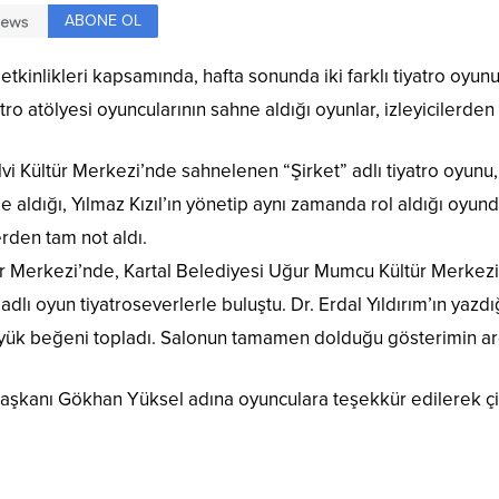
ABONE OL
t etkinlikleri kapsamında, hafta sonunda iki farklı tiyatro oy
tro atölyesi oyuncularının sahne aldığı oyunlar, izleyicilerden
vi Kültür Merkezi’nde sahnelenen “Şirket” adlı tiyatro oyunu,
me aldığı, Yılmaz Kızıl’ın yönetip aynı zamanda rol aldığı oyun
erden tam not aldı.
 Merkezi’nde, Kartal Belediyesi Uğur Mumcu Kültür Merkezi 
lı oyun tiyatroseverlerle buluştu. Dr. Erdal Yıldırım’ın yazdı
yük beğeni topladı. Salonun tamamen dolduğu gösterimin ard
aşkanı Gökhan Yüksel adına oyunculara teşekkür edilerek çi