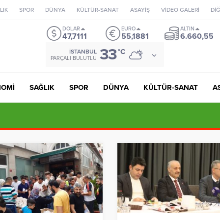
LIK
SPOR
DÜNYA
KÜLTÜR-SANAT
ASAYİŞ
VİDEO GALERİ
Dİ
DOLAR
EURO
ALTIN
47,7111
55,1881
6.660,55
33
°C
İSTANBUL
PARÇALI BULUTLU
NOMİ
SAĞLIK
SPOR
DÜNYA
KÜLTÜR-SANAT
A
 Kuvvetleri’nde Tarihi Gün: Özlem Karapınar İlk Kadın General Oldu