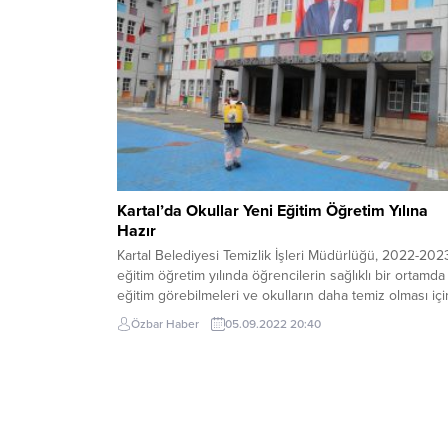
Kartal’da Okullar Yeni Eğitim Öğretim Yılına
Hazır
Kartal Belediyesi Temizlik İşleri Müdürlüğü, 2022-202
eğitim öğretim yılında öğrencilerin sağlıklı bir ortamda
eğitim görebilmeleri ve okulların daha temiz olması içi
dezenfekte, ot biçme, temizlik ve yıkama hizmeti verdi
Özbar Haber
05.09.2022 20:40
Kartal Belediyesi’ne bağlı kreşlerde ise temizlik ve
dezenfekte çalışmalarının yanı sıra; boya badana
işlemleri gerçekleştirildi. Çalışmalar kapsamında okulla
bahçeleri, oyun alanları...