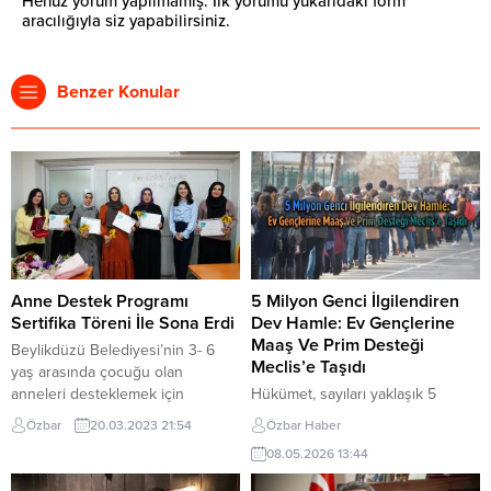
Henüz yorum yapılmamış. İlk yorumu yukarıdaki form
aracılığıyla siz yapabilirsiniz.
Benzer Konular
Anne Destek Programı
5 Milyon Genci İlgilendiren
Sertifika Töreni İle Sona Erdi
Dev Hamle: Ev Gençlerine
Maaş Ve Prim Desteği
Beylikdüzü Belediyesi’nin 3- 6
Meclis’e Taşıdı
yaş arasında çocuğu olan
anneleri desteklemek için
Hükümet, sayıları yaklaşık 5
başlattığı Anne Destek Programı
milyona ulaşan ve literatürde
Özbar
20.03.2023 21:54
Özbar Haber
sona erdi. Anne Çocuk Eğitim
“NEET” (ne eğitimde ne
08.05.2026 13:44
Vakfı (AÇEV) iş birliğiyle 18 hafta
istihdamda) olarak tanımlanan “ev
boyunca süren programı
gençleri” için kapsamlı bir