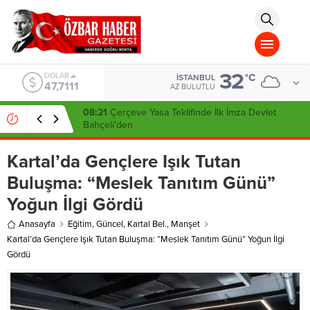
aohbet
islami
chat
omegla
türk
sohbet
32
cinsel
DOLAR
°C
İSTANBUL
47,7111
sohbet
AZ BULUTLU
dini
chat
08:21
Çerçeve Yasa Teklifinde İlk İmza Devlet
Bahçeli’den
Kartal’da Gençlere Işık Tutan
Buluşma: “Meslek Tanıtım Günü”
Yoğun İlgi Gördü
Anasayfa
Eğitim
,
Güncel
,
Kartal Bel.
,
Manşet
Kartal’da Gençlere Işık Tutan Buluşma: “Meslek Tanıtım Günü” Yoğun İlgi
Gördü